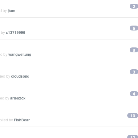
2
ed by
jtam
6
d by
x13719996
8
ed by
wangweitung
3
lied by
cloudsong
4
ied by
ariesxox
10
plied by
FishBear
13