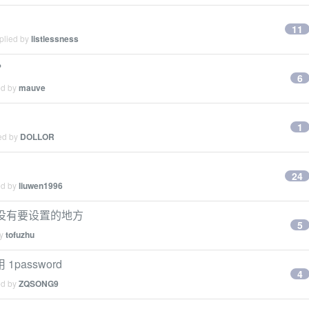
11
plied by
listlessness
？
6
ed by
mauve
1
ied by
DOLLOR
24
ed by
liuwen1996
手柄，有没有要设置的地方
5
by
tofuzhu
assword
4
ed by
ZQSONG9