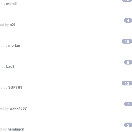
d by
efcndi
4
ied by
n2l
15
ed by
morian
8
d by
bao3
13
ed by
SUP7R9
7
ied by
wxkk4567
2
ed by
hemingcn