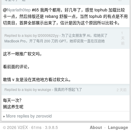
@
Nyarlath0tep
#65 我两个都用，好几年了，感觉 tophub 加载比较
卡一点，然后排版还是 rebang 舒服一点，当然 tophub 的有点是不用
切类目，首屏全部展示出来了，估计是因为这个原因所以比较卡。
1
Replied to a topic by t20000622yy
为了让女朋友学 AI，给她买了
›
天
MacBook Pro，开了每月 200 刀的 GPT，她却说我一直在压迫她
前
这不一眼推广软文吗，
看前面的评论，
敢情 v 友是没在其他地方看过软文么。
Replied to a topic by wukaige
我真的不想起飞了
2 天前
›
每天一次？
搁这养生呢
More replies by zerovoid
»
© 2026 V2EX · 61ms · 3.9.8.5
About
·
Language