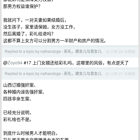
那男方权益谁保护？
我就问下，一对夫妻如果结婚后，
没生孩子，家里请保姆，女方没工作，
然后离婚了，彩礼给退吗？
这都不算上女方可以分割男方一半财产和房产的情况。
Replied to a topic by nathandoge
彩礼，嫁女儿与卖女儿
18 小时 24 分钟前
›
@
Zoyo94
#17 上门女婿还给彩礼吗，这哪里的风俗，有点逆天了
Replied to a topic by nathandoge
彩礼，嫁女儿与卖女儿
20 小时 27 分钟前
›
山西订婚强奸案、
各种婚内诬告强奸案、
四孩非亲生案、
已经充分说明，
彩礼啥也不是。
到底什么时候男人才能明白，
彩礼属于男方自愿赠予女方的东西，