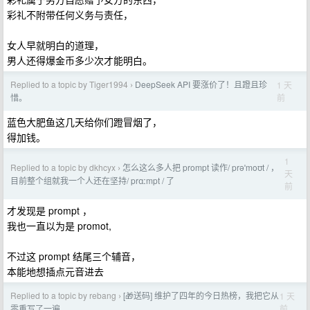
彩礼不附带任何义务与责任，
女人早就明白的道理，
男人还得爆金币多少次才能明白。
Replied to a topic by Tiger1994
DeepSeek API 要涨价了！且蹬且珍
1 天
›
前
惜。
蓝色大肥鱼这几天给你们蹬冒烟了，
得加钱。
1
Replied to a topic by dkhcyx
怎么这么多人把 prompt 读作/ prəˈmoʊt / ，
›
天
目前整个组就我一个人还在坚持/ prɑːmpt / 了
前
才发现是 prompt ，
我也一直以为是 promot,
不过这 prompt 结尾三个辅音，
本能地想插点元音进去
Replied to a topic by rebang
[🎁送码] 维护了四年的今日热榜，我把它从
1 天
›
前
零重写了一遍