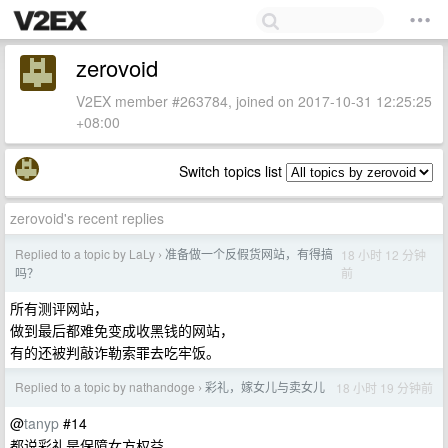
zerovoid
V2EX member #263784, joined on 2017-10-31 12:25:25
+08:00
Switch topics list
zerovoid's recent replies
Replied to a topic by LaLy
准备做一个反假货网站，有得搞
18 小时 12 分钟
›
前
吗？
所有测评网站，
做到最后都难免变成收黑钱的网站，
有的还被判敲诈勒索罪去吃牢饭。
Replied to a topic by nathandoge
彩礼，嫁女儿与卖女儿
18 小时 19 分钟前
›
@
tanyp
#14
都说彩礼是保障女方权益，