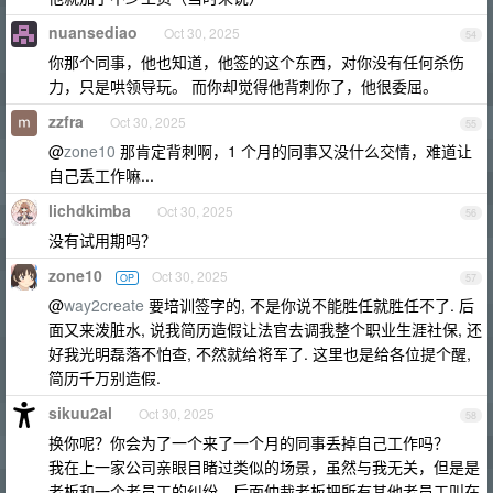
nuansediao
Oct 30, 2025
54
你那个同事，他也知道，他签的这个东西，对你没有任何杀伤
力，只是哄领导玩。 而你却觉得他背刺你了，他很委屈。
zzfra
Oct 30, 2025
55
@
zone10
那肯定背刺啊，1 个月的同事又没什么交情，难道让
自己丢工作嘛...
lichdkimba
Oct 30, 2025
56
没有试用期吗？
zone10
Oct 30, 2025
OP
57
@
way2create
要培训签字的, 不是你说不能胜任就胜任不了. 后
面又来泼脏水, 说我简历造假让法官去调我整个职业生涯社保, 还
好我光明磊落不怕查, 不然就给将军了. 这里也是给各位提个醒,
简历千万别造假.
sikuu2al
Oct 30, 2025
58
换你呢？你会为了一个来了一个月的同事丢掉自己工作吗？
我在上一家公司亲眼目睹过类似的场景，虽然与我无关，但是是
老板和一个老员工的纠纷。后面仲裁老板把所有其他老员工叫在