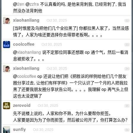
@
2en
@
zzfra
不认真看的吗, 是他来背刺我, 已经背刺了, 我当
然没办法背刺他
xiaohanliang
Oct 30, 2025
32
[当时恨屋及乌把他们几个全拉黑了] 你都拉黑人家了，当然没感
情了，人家为啥还要选择你去得罪老板啊。。。。
coolcoffee
Oct 30, 2025
33
@
xiaohanliang
说不定那位同事还想跟 op 通个气，然后一看消
息被拒收了。。。
xiaohanliang
Oct 30, 2025
34
@
coolcoffee
op 还说让他们把《把胜诉的样例给他们几个朋友
圈分享过去, 让他们有样学样》一个只认识了一个月的人把我拉
黑了还要我朋友圈分享状告公司。。。。我理解 op 再气头上但
这也太没逻辑了
zerovoid
Oct 30, 2025
35
先不说楼上说的，人家和你不熟，为什么要帮你拒签。
人家要是因为为了你而拒签，然后被公司开了，你打算怎么办？
sunfly
Oct 30, 2025
36