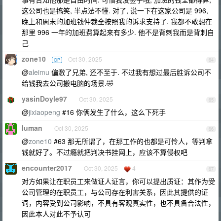
这公司也是搞笑, 半点法不懂. 对了, 说一下在这家公司是 996,
晚上和周末的加班钱仲裁全按照我的诉求支持了. 我都不敢想在
那里 996 一年的加班费算起来有多少. 他不是背刺我而是背刺自
己
zone10
Oct 30, 2025
OP
64
@
aleimu
偏激了兄弟, 还不至于. 不过我有想过最后胜诉公司不
给钱我去公司搬电脑的场景.🤣
yasinDoyle97
Oct 30, 2025
65
@
jixiaopeng
#16 你俩发生了什么，这么下死手
luman
Oct 30, 2025
66
@
zone10
#63 那无所谓了，在那工作的也都是可怜人，等判拿
钱就好了。不过瘾就把判决书挂网上，应该不算侵权吧
encounter2017
Oct 30, 2025
4
67
对方如果让在职员工来做证人证言，你可以提出质证：其作为受
公司管理的在职员工，与公司存在利害关系，因此其提供的证
词，内容受到公司影响，不具有客观真实性，也不具备合法性，
因此本人对此不予认可