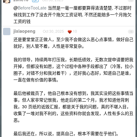
OP
15
@
BeforeTooLate
当然是一毫一厘都要算得清清楚楚, 不过那时
候找到工作了没去开个拖欠工资证明, 不然还能赔多一个月拖欠
工资的钱
jixiaopeng
Oct 30, 2025
10
16
还是要堂堂正正做人，至少我不会做这么恶心点事情，做好自己
就好，别人管不着，人性是非常复杂。
我的领导，持续两年打压我，长期低绩效，无数次提申请要把我
开掉，但都没有如愿，这个过程中各种手段都出了（冷落，拉小
圈子，对错不分和我对着干），还好我心态好，知道自己是谁，
一直在做有价值的事情。
最后他被裁员了，他自己根本没有想到，我其实没把这些事情当
事，但人家非常记恨我，他走后的第二个月，我才知道他背刺
我，30 页纸的诋毁汇报，都是关于我的问题，真的不堪入目，
收集了一堆对我不利的，这些资料你就会发现，人性有多么的丑
恶。
最后我还在，所以说，提高自己，根本不需要在乎他们。