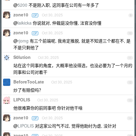
@
5200
不是刚入职, 这同事在公司有一年多了
zone10
Oct 30, 2025
OP
9
@
laikicka
你说就对, 仲裁庭没你懂, 法官没你懂
zone10
Oct 30, 2025
OP
10
@
rjomg
有三个前端呢, 我肯定推脱, 就是不知道三个都在不, 是
不是只剩他了
S0lution
Oct 30, 2025
11
站在这个同事的角度，大概率他没得选，也没必要为了一个月的
同事和公司对着干
BeforeTooLate
Oct 30, 2025
12
炒了有赔偿吗？
LIPOLIS
Oct 30, 2025
13
他很难算你的前同事吧 你针对他干啥
zone10
Oct 30, 2025
OP
14
@
LIPOLIS
对这家公司气不过, 觉得他助纣为虐, 没针对
zone10
Oct 30, 2025