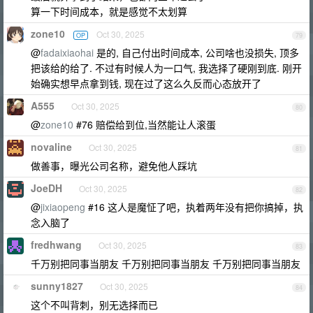
算一下时间成本，就是感觉不太划算
zone10
Oct 30, 2025
OP
79
@
fadaixiaohai
是的, 自己付出时间成本, 公司啥也没损失, 顶多
把该给的给了. 不过有时候人为一口气, 我选择了硬刚到底. 刚开
始确实想早点拿到钱, 现在过了这么久反而心态放开了
A555
Oct 30, 2025
80
@
zone10
#76 赔偿给到位,当然能让人滚蛋
novaline
Oct 30, 2025
81
做善事，曝光公司名称，避免他人踩坑
JoeDH
Oct 30, 2025
82
@
jixiaopeng
#16 这人是魔怔了吧，执着两年没有把你搞掉，执
念入脑了
fredhwang
Oct 30, 2025
83
千万别把同事当朋友 千万别把同事当朋友 千万别把同事当朋友
sunny1827
Oct 30, 2025
84
这个不叫背刺，别无选择而已