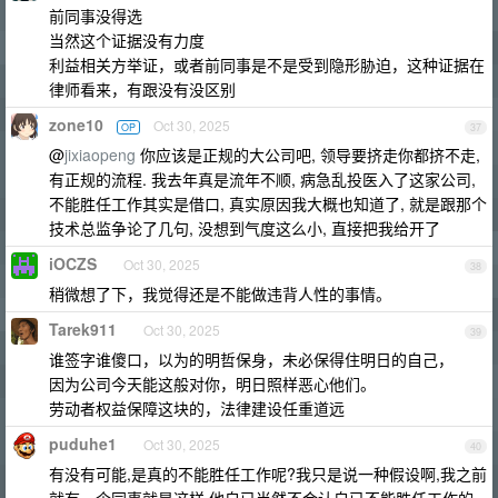
前同事没得选
当然这个证据没有力度
利益相关方举证，或者前同事是不是受到隐形胁迫，这种证据在
律师看来，有跟没有没区别
zone10
Oct 30, 2025
OP
37
@
jixiaopeng
你应该是正规的大公司吧, 领导要挤走你都挤不走,
有正规的流程. 我去年真是流年不顺, 病急乱投医入了这家公司,
不能胜任工作其实是借口, 真实原因我大概也知道了, 就是跟那个
技术总监争论了几句, 没想到气度这么小, 直接把我给开了
iOCZS
Oct 30, 2025
38
稍微想了下，我觉得还是不能做违背人性的事情。
Tarek911
Oct 30, 2025
39
谁签字谁傻口，以为的明哲保身，未必保得住明日的自己，
因为公司今天能这般对你，明日照样恶心他们。
劳动者权益保障这块的，法律建设任重道远
puduhe1
Oct 30, 2025
40
有没有可能,是真的不能胜任工作呢?我只是说一种假设啊,我之前