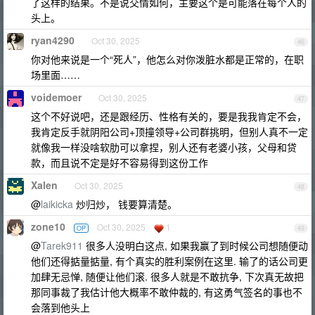
了这样的结果。不是说交情如何，主要这个是可能落在每个人的
头上。
ryan4290
Oct 30, 2025
46
你对他来说是一个“死人”，他怎么对你泼脏水都是正常的，在职
场里面……
voidemoer
Oct 30, 2025
47
这个不好说吧，还是跟经历、性格有关的，要是我我肯定不会，
我肯定反手就阴阳公司+顶撞领导+公司群挑明，但别人真不一定
就像我一样没啥软肋可以拿捏，别人还有老婆小孩，父母和贷
款，而且说不定是好不容易得到这份工作
Xalen
Oct 30, 2025
48
@
laikicka
炒归炒， 钱要算清楚。
zone10
Oct 30, 2025
1
OP
49
@
Tarek911
很多人没明白这点, 如果我赢了到时候公司想随便动
他们还得掂量掂量, 有个真实的胜利案例在这里. 输了的话公司更
加肆无忌惮, 随便让他们滚. 很多人就是不敢抗争, 下次真无故把
那同事裁了我估计他大概率不敢仲裁的, 有这勇气签名的事也不
会落到他头上