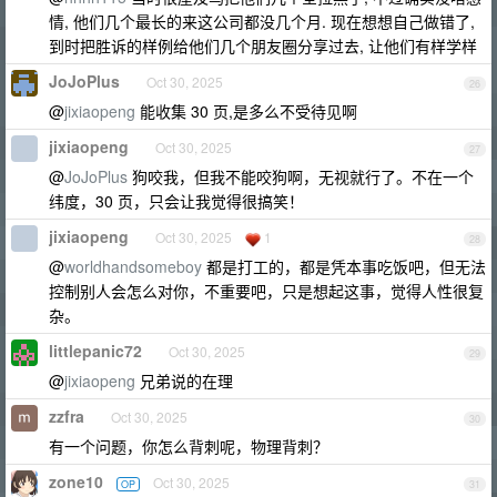
情, 他们几个最长的来这公司都没几个月. 现在想想自己做错了,
到时把胜诉的样例给他们几个朋友圈分享过去, 让他们有样学样
JoJoPlus
Oct 30, 2025
26
@
jixiaopeng
能收集 30 页,是多么不受待见啊
jixiaopeng
Oct 30, 2025
27
@
JoJoPlus
狗咬我，但我不能咬狗啊，无视就行了。不在一个
纬度，30 页，只会让我觉得很搞笑！
jixiaopeng
Oct 30, 2025
1
28
@
worldhandsomeboy
都是打工的，都是凭本事吃饭吧，但无法
控制别人会怎么对你，不重要吧，只是想起这事，觉得人性很复
杂。
littlepanic72
Oct 30, 2025
29
@
jixiaopeng
兄弟说的在理
zzfra
Oct 30, 2025
30
有一个问题，你怎么背刺呢，物理背刺？
zone10
Oct 30, 2025
OP
31