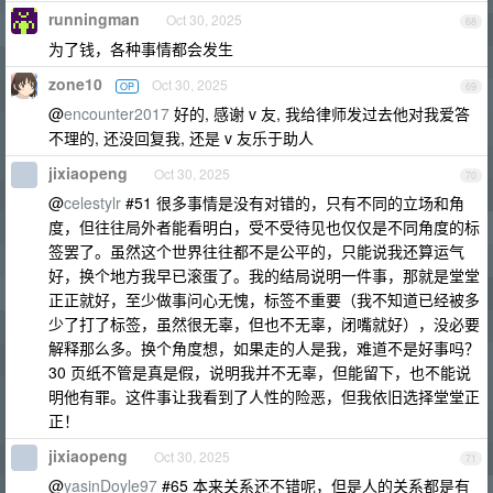
runningman
Oct 30, 2025
68
为了钱，各种事情都会发生
zone10
Oct 30, 2025
OP
69
@
encounter2017
好的, 感谢 v 友, 我给律师发过去他对我爱答
不理的, 还没回复我, 还是 v 友乐于助人
jixiaopeng
Oct 30, 2025
70
@
celestylr
#51 很多事情是没有对错的，只有不同的立场和角
度，但往往局外者能看明白，受不受待见也仅仅是不同角度的标
签罢了。虽然这个世界往往都不是公平的，只能说我还算运气
好，换个地方我早已滚蛋了。我的结局说明一件事，那就是堂堂
正正就好，至少做事问心无愧，标签不重要（我不知道已经被多
少了打了标签，虽然很无辜，但也不无辜，闭嘴就好），没必要
解释那么多。换个角度想，如果走的人是我，难道不是好事吗？
30 页纸不管是真是假，说明我并不无辜，但能留下，也不能说
明他有罪。这件事让我看到了人性的险恶，但我依旧选择堂堂正
正！
jixiaopeng
Oct 30, 2025
71
@
yasinDoyle97
#65 本来关系还不错呢，但是人的关系都是有