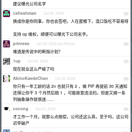
建议曝光公司名字
csfreshman
Oct 30, 2025
95
换成你是你同事，你也会签吧，人在屋檐下，混口饭吃不容易呀
支持 op 维权，顺便可以曝光下公司名字。
printese
Oct 30, 2025 via iPhone
96
难道是传说中的断指计划？
1up
Oct 30, 2025
97
现在就业这么严峻了吗
AkinoKaedeChan
Oct 30, 2025
98
你只有一年工龄的话 2n 也就只有 2 ，做 PIP 再提前 30 天通知
还得让你干 3 个月然后赔 1 ，可能故意违法的。但是又搞一系
列抽象操作就很迷……
cocong
Oct 31, 2025
99
才工作一个月，就那么点赔偿，公司还这么高，至于吗，这公司
迟早破产