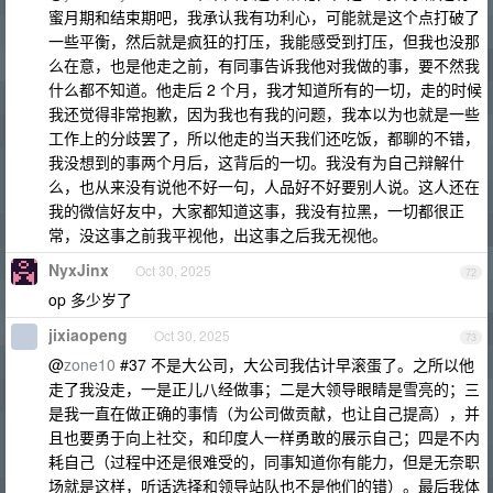
蜜月期和结束期吧，我承认我有功利心，可能就是这个点打破了
一些平衡，然后就是疯狂的打压，我能感受到打压，但我也没那
么在意，也是他走之前，有同事告诉我他对我做的事，要不然我
什么都不知道。他走后 2 个月，我才知道所有的一切，走的时候
我还觉得非常抱歉，因为我也有我的问题，我本以为也就是一些
工作上的分歧罢了，所以他走的当天我们还吃饭，都聊的不错，
我没想到的事两个月后，这背后的一切。我没有为自己辩解什
么，也从来没有说他不好一句，人品好不好要别人说。这人还在
我的微信好友中，大家都知道这事，我没有拉黑，一切都很正
常，没这事之前我平视他，出这事之后我无视他。
NyxJinx
Oct 30, 2025
72
op 多少岁了
jixiaopeng
Oct 30, 2025
73
@
zone10
#37 不是大公司，大公司我估计早滚蛋了。之所以他
走了我没走，一是正儿八经做事；二是大领导眼睛是雪亮的；三
是我一直在做正确的事情（为公司做贡献，也让自己提高），并
且也要勇于向上社交，和印度人一样勇敢的展示自己；四是不内
耗自己（过程中还是很难受的，同事知道你有能力，但是无奈职
场就是这样，听话选择和领导站队也不是他们的错）。最后我体