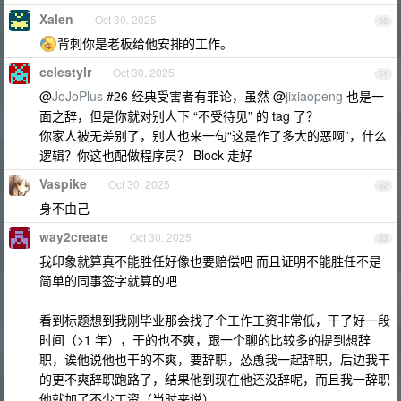
Xalen
Oct 30, 2025
50
背刺你是老板给他安排的工作。
celestylr
Oct 30, 2025
51
@
JoJoPlus
#26 经典受害者有罪论，虽然 @
jixiaopeng
也是一
面之辞，但是你就对别人下 “不受待见” 的 tag 了？
你家人被无差别了，别人也来一句“这是作了多大的恶啊”，什么
逻辑？你这也配做程序员？ Block 走好
Vaspike
Oct 30, 2025
52
身不由己
way2create
Oct 30, 2025
53
我印象就算真不能胜任好像也要赔偿吧 而且证明不能胜任不是
简单的同事签字就算的吧
看到标题想到我刚毕业那会找了个工作工资非常低，干了好一段
时间（>1 年），干的也不爽，跟一个聊的比较多的提到想辞
职，诶他说他也干的不爽，要辞职，怂恿我一起辞职，后边我干
的更不爽辞职跑路了，结果他到现在他还没辞呢，而且我一辞职
他就加了不少工资（当时来说）