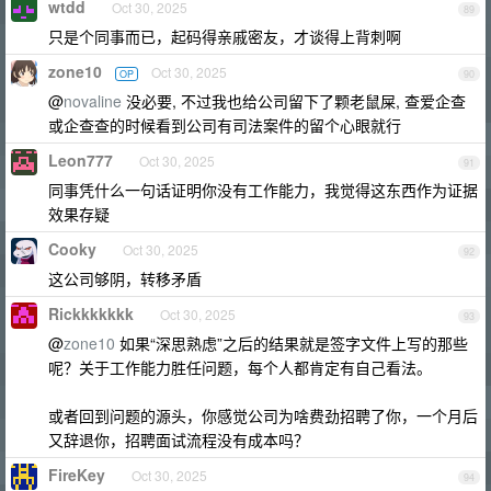
wtdd
Oct 30, 2025
89
只是个同事而已，起码得亲戚密友，才谈得上背刺啊
zone10
Oct 30, 2025
OP
90
@
novaline
没必要, 不过我也给公司留下了颗老鼠屎, 查爱企查
或企查查的时候看到公司有司法案件的留个心眼就行
Leon777
Oct 30, 2025
91
同事凭什么一句话证明你没有工作能力，我觉得这东西作为证据
效果存疑
Cooky
Oct 30, 2025
92
这公司够阴，转移矛盾
Rickkkkkkk
Oct 30, 2025
93
@
zone10
如果“深思熟虑”之后的结果就是签字文件上写的那些
呢？关于工作能力胜任问题，每个人都肯定有自己看法。
或者回到问题的源头，你感觉公司为啥费劲招聘了你，一个月后
又辞退你，招聘面试流程没有成本吗？
FireKey
Oct 30, 2025
94