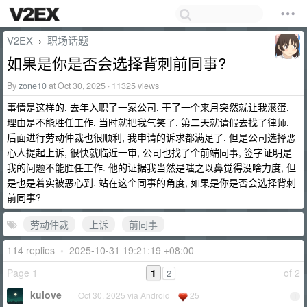
V2EX
职场话题
›
如果是你是否会选择背刺前同事?
By
zone10
at Oct 30, 2025 · 11325 views
事情是这样的, 去年入职了一家公司, 干了一个来月突然就让我滚蛋,
理由是不能胜任工作. 当时就把我气笑了, 第二天就请假去找了律师,
后面进行劳动仲裁也很顺利, 我申请的诉求都满足了. 但是公司选择恶
心人提起上诉, 很快就临近一审, 公司也找了个前端同事, 签字证明是
我的问题不能胜任工作. 他的证据我当然是嗤之以鼻觉得没啥力度, 但
是也是着实被恶心到. 站在这个同事的角度, 如果是你是否会选择背刺
前同事?
劳动仲裁
上诉
前同事
114 replies
•
2025-10-31 19:21:19 +08:00
Page 1
1
of 2
2
kulove
Oct 30, 2025 via Android
25
1