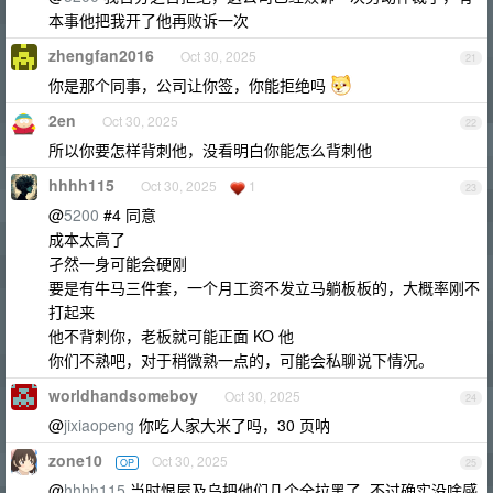
本事他把我开了他再败诉一次
zhengfan2016
Oct 30, 2025
21
你是那个同事，公司让你签，你能拒绝吗
2en
Oct 30, 2025
22
所以你要怎样背刺他，没看明白你能怎么背刺他
hhhh115
Oct 30, 2025
1
23
@
5200
#4 同意
成本太高了
孑然一身可能会硬刚
要是有牛马三件套，一个月工资不发立马躺板板的，大概率刚不
打起来
他不背刺你，老板就可能正面 KO 他
你们不熟吧，对于稍微熟一点的，可能会私聊说下情况。
worldhandsomeboy
Oct 30, 2025
24
@
jixiaopeng
你吃人家大米了吗，30 页呐
zone10
Oct 30, 2025
OP
25
@
hhhh115
当时恨屋及乌把他们几个全拉黑了, 不过确实没啥感