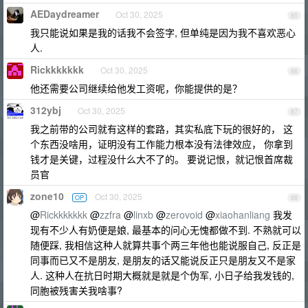
AEDaydreamer
Oct 30, 2025
85
我只能说如果是我的话我不会签字, 但单纯是因为我不喜欢恶心
人.
Rickkkkkkk
Oct 30, 2025
86
他还需要公司继续给他发工资呢，你能提供的是？
312ybj
Oct 30, 2025
87
我之前带的公司就有这样的套路，其实私底下玩的很好的， 这
个东西没啥用，证明没有工作能力根本没有法律效应， 你拿到
钱才是关键，过程没什么大不了的。 要说记恨，就记恨首席裁
员官
zone10
Oct 30, 2025
OP
88
@
Rickkkkkkk
@
zzfra
@
linxb
@
zerovoid
@
xiaohanliang
我发
现有不少人有奶便是娘, 最基本的问心无愧都做不到. 不熟就可以
随便踩, 我相信这种人就算共事个两三年他也能说服自己, 反正是
同事而已又不是朋友, 是朋友的话又能说反正只是朋友又不是家
人. 这种人在抗日时期大概就是就是个伪军, 小日子给我发钱的,
同胞被残害关我啥事?