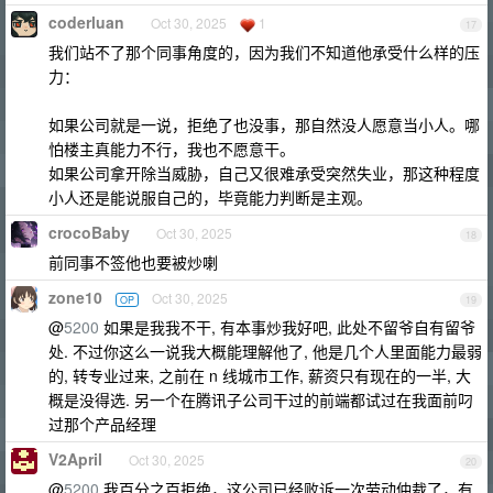
coderluan
Oct 30, 2025
1
17
我们站不了那个同事角度的，因为我们不知道他承受什么样的压
力：
如果公司就是一说，拒绝了也没事，那自然没人愿意当小人。哪
怕楼主真能力不行，我也不愿意干。
如果公司拿开除当威胁，自己又很难承受突然失业，那这种程度
小人还是能说服自己的，毕竟能力判断是主观。
crocoBaby
Oct 30, 2025
18
前同事不签他也要被炒喇
zone10
Oct 30, 2025
OP
19
@
5200
如果是我我不干, 有本事炒我好吧, 此处不留爷自有留爷
处. 不过你这么一说我大概能理解他了, 他是几个人里面能力最弱
的, 转专业过来, 之前在 n 线城市工作, 薪资只有现在的一半, 大
概是没得选. 另一个在腾讯子公司干过的前端都试过在我面前叼
过那个产品经理
V2April
Oct 30, 2025
20
@
5200
我百分之百拒绝，这公司已经败诉一次劳动仲裁了，有