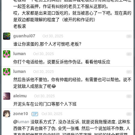
一起签名画押，作证有纠纷的老员工不服从这那的。
哎，大家都是出来混口饭吃的，就当被恶心了一下吧。现在真的
是双边都能理解的程度了（被开的和作证的）
老板滚
guanhui07
Oct 30, 2025
59
谁让你滚蛋的,那个人才可恨吧,老板?
luman
Oct 30, 2025
60
你打个电话给他，说要反诉他作伪证。看看他啥反应
luman
Oct 30, 2025
61
然后告诉他不要怕，你有仲裁的经验，有需要也可以帮他。说不
定就敌人成朋友了呢😂
aleimu
Oct 30, 2025
62
开泥头车在公司门口等那个人下班
zone10
Oct 30, 2025
OP
63
@
luman
没联系方式了. 没办法反诉, 就是说我拖慢进度, 这种东
西做不了真也做不了伪, 全凭一张嘴. 然后一个说加班不作数, 人
事有告知他那是自由时间. 可惜我没签字哦, 加班的钱全都得算,