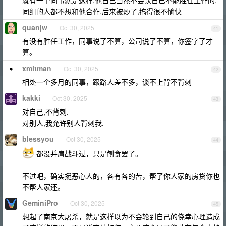
就有一个同事就是这样,他自已当然不会认自已不能胜任工作的,
同组的人都不想和他合作,后来被炒了,搞得很不愉快
quanjw
Oct 30, 2025
41
有没有胜任工作，同事说了不算，公司说了不算，你签字了才
算。
xmitman
Oct 30, 2025
42
相处一个多月的同事，跟路人差不多，谈不上背不背刺
kakki
Oct 30, 2025
43
对自己,不背刺.
对别人,我允许别人背刺我.
blessyou
Oct 30, 2025
44
都没并肩战斗过，只是刨食罢了。
不过吧，确实挺恶心人的，各有各的苦，帮了你人家的房贷你也
不帮人家还。
GeminiPro
Oct 30, 2025
45
想起了南京大屠杀，就是这样以为不会轮到自己的侥幸心理造成