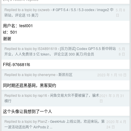
Replied to a topic by cxzweb
# GPT-5.4 / 5.5 / 5.3-codex / image2 中
5 月 8
›
日
转站，评论送 15 美刀
用户名：test001
id：501
谢谢
Replied to a topic by l534891619
[压力测试] Codex GPT-5.5 新中转站
5 月
›
8 日
开业，人人免费领 3 亿 token， 评论立送 300 美刀/月会员
FRE-976681f6
Replied to a topic by cheneryme
斯凯社区
2023 年 1 月 10 日
›
同时期还逛黑基网，黑客契约
Replied to a topic by rap16
闲鱼交易大伙不要被骗了，骗术
2021 年 3 月 31
›
日
横行
这个头像让我想到了一个人
Replied to a topic by PlanZ
GeekHub 上线公测，欢迎来玩。第
2020 年 4 月
›
24 日
一波活动送出两个 AirPods 2 ...