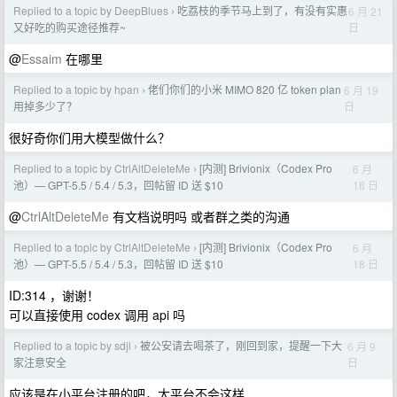
Replied to a topic by DeepBlues
吃荔枝的季节马上到了，有没有实惠
6 月 21
›
日
又好吃的购买途径推荐~
@
Essaim
在哪里
Replied to a topic by hpan
佬们你们的小米 MIMO 820 亿 token plan
6 月 19
›
日
用掉多少了？
很好奇你们用大模型做什么？
Replied to a topic by CtrlAltDeleteMe
[内测] Brivionix（Codex Pro
6 月
›
18 日
池）— GPT-5.5 / 5.4 / 5.3，回帖留 ID 送 $10
@
CtrlAltDeleteMe
有文档说明吗 或者群之类的沟通
Replied to a topic by CtrlAltDeleteMe
[内测] Brivionix（Codex Pro
6 月
›
18 日
池）— GPT-5.5 / 5.4 / 5.3，回帖留 ID 送 $10
ID:314 ，谢谢！
可以直接使用 codex 调用 api 吗
Replied to a topic by sdjl
被公安请去喝茶了，刚回到家，提醒一下大
6 月 9
›
日
家注意安全
应该是在小平台注册的吧，大平台不会这样