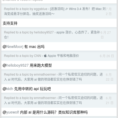
Replied to a topic by eggsblue
[送激活码] 🎉 Wins 3.4 发布！把 Mac 刘
7 月
›
2 日
海变成悬浮分屏岛，抽奖送激活码～
支持支持
Replied to a topic by helloboy9527
apple 涨价，心态炸了，紧急补
6 月 27
›
日
仓！
@
NewMoorj
有 mac 出吗
Replied to a topic by CNN
 Apple 平板和电脑涨价
6 月 26 日
›
@
helloboy9527
用来跑大模型
Replied to a topic by emmathoermer
问一个私密但又迫切的问题，进
6 月
›
22 日
入 ai 时代后，大家用 ai 做的项目都实实在在挣到钱了吗
@
kkth
先用中转的 api 玩玩吧
Replied to a topic by emmathoermer
问一个私密但又迫切的问题，进
6 月
›
21 日
入 ai 时代后，大家用 ai 做的项目都实实在在挣到钱了吗
@
yuewolf
内部 ai 是用什么源码？类似知识库那种吗