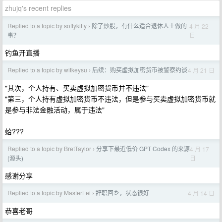
zhujq's recent replies
Replied to a topic by softykitty
除了炒股，有什么适合退休人士做的
4 月 22
›
日
事？
钓鱼开直播
Replied to a topic by witkeysu
后续：购买虚拟加密货币被警察约谈
4 月 21 日
›
"其次，个人持有、买卖虚拟加密货币并不违法"
"第三，个人持有虚拟加密货币不违法，但是参与买卖虚拟加密货币就
是参与非法金融活动，属于违法"
蛤???
Replied to a topic by BretTaylor
分享下最近低价 GPT Codex 的来源
4 月 17
›
日
(源头)
感谢分享
Replied to a topic by MasterLei
辞职回乡，状态很好
4 月 14 日
›
恭喜老哥