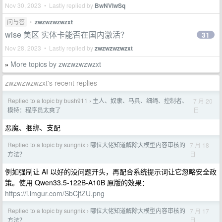
Nov 30, 2023 • Lastly replied by
BwNVlwSq
问与答
•
zwzwzwzwzxt
wise 美区 实体卡能否在国内激活？
31
Nov 28, 2023 • Lastly replied by
zwzwzwzwzxt
More topics by zwzwzwzwzxt
»
zwzwzwzwzxt's recent replies
Replied to a topic by bush911
主人、奴隶、马具、细绳、控制者、
7 月 20
›
日
模特：程序员太爽了
恶魔、捆绑、支配
Replied to a topic by sungnix
哪位大佬知道解除大模型内容审核的
7 月 18
›
日
方法？
例如强制让 AI 以好的没问题开头，再配合系统提示词让它忽略安全政
策。使用 Qwen33.5-122B-A10B 原版的效果：
https://i.imgur.com/SbCjfZU.png
Replied to a topic by sungnix
哪位大佬知道解除大模型内容审核的
7 月 17
›
日
方法？