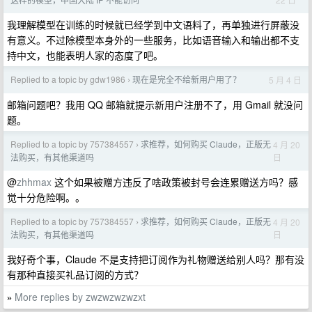
我理解模型在训练的时候就已经学到中文语料了，再单独进行屏蔽没
有意义。不过除模型本身外的一些服务，比如语音输入和输出都不支
持中文，也能表明人家的态度了吧。
Replied to a topic by gdw1986
现在是完全不给新用户用了？
5 月 4 日
›
邮箱问题吧？我用 QQ 邮箱就提示新用户注册不了，用 Gmail 就没问
题。
Replied to a topic by 757384557
求推荐，如何购买 Claude，正版无
4 月 20
›
日
法购买，有其他渠道吗
@
zhhmax
这个如果被赠方违反了啥政策被封号会连累赠送方吗？感
觉十分危险啊。。
Replied to a topic by 757384557
求推荐，如何购买 Claude，正版无
4 月 20
›
日
法购买，有其他渠道吗
我好奇个事，Claude 不是支持把订阅作为礼物赠送给别人吗？那有没
有那种直接买礼品订阅的方式？
More replies by zwzwzwzwzxt
»