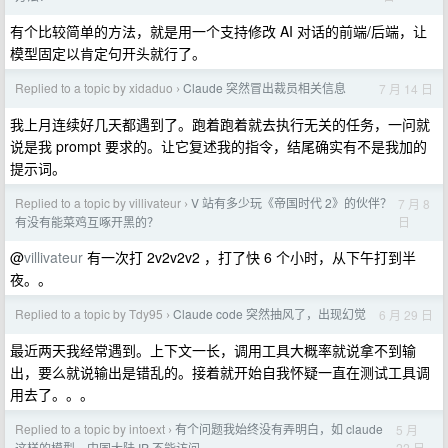
有个比较简单的方法，就是用一个支持修改 AI 对话的前端/后端，让
模型固定以肯定句开头就行了。
Replied to a topic by xidaduo
Claude 突然冒出裁员相关信息
7 月 14 日
›
我上月连续好几天都遇到了。跑着跑着就去执行无关的任务，一问就
说是我 prompt 要求的。让它复述我的指令，结尾确实有不是我加的
提示词。
Replied to a topic by villivateur
V 站有多少玩《帝国时代 2》的伙伴？
7 月 8
›
日
有没有能菜鸡互啄开黑的？
@
villivateur
有一次打 2v2v2v2 ，打了快 6 个小时，从下午打到半
夜。。
Replied to a topic by Tdy95
Claude code 突然抽风了，出现幻觉
6 月 29 日
›
最近两天我经常遇到。上下文一长，调用工具大概率就说拿不到输
出，要么就说输出是错乱的。接着就开始自我怀疑一直在测试工具调
用去了。。。
Replied to a topic by intoext
有个问题我始终没有弄明白，如 claude
5 月
›
22 日
这样的模型，中国大陆 IP 不能访问