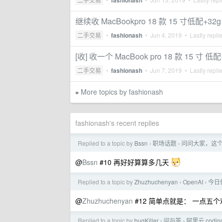
fashionash
继续收 MacBookpro 18 款 15 寸低配+32
二手交易
•
fashionash
•
Jun 4, 2019
• Lastly repli
[收] 收一个 MacBook pro 18 款 15 
二手交易
•
fashionash
•
Jun 7, 2019
• Lastly repli
More topics by fashionash
»
fashionash's recent replies
Replied to a topic by
Bssn
职场话题
问问大家，这
›
›
@
Bssn
#10 再好好算算多几天
Replied to a topic by
Zhuzhuchenyan
OpenAI
今日份
›
›
@
Zhuzhuchenyan
#12 简单点就是： 一点五
Replied to a topic by
bugKiller
问与答
阿里云 codi
›
›