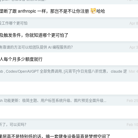
跟 anthropic 一样，那岂不是不让你注册
哈哈
没工作哪个更可怕
Apr 
及触发条件，你就知道哪个更可怕了
有靠谱的方法可以给团队提供 AI 编程服务的？
Apr 
个人每个月多少额度就行
nal.pub , Codex/OpenAI/GPT 全部免费调用, [元宵节]今日充值八折优惠， claude 逆
Mar 
olish 功能更新：极简主题、用户标签系统升级、图片预览全面升级...
Feb 2
折了，可以买吗？
Feb 1
如果层高不是特别低的话，搞一套健身设备简直是梦想空间了