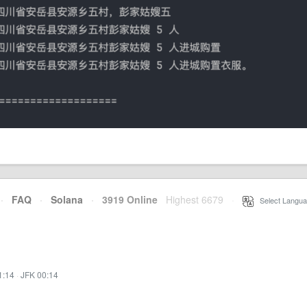
·
FAQ
·
Solana
·
3919 Online
Highest 6679
·
Select Langua
1:14
·
JFK 00:14