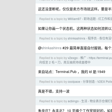
这还没垄断呢，仅仅是卖方市场就这样。要是半垄断了
Replied to a topic by
William97
职场话题
烂工作和
›
›
如果让你画一个状态机，这两种状态如何流转以
Replied to a topic by
shinkashinra
程序员
各位有没
›
›
@
shinkashinra
#29 最简单直接自付报销，每
Replied to a topic by
v2exgo
推广
https://termi
›
›
向低至 2 毛一刀，周五抽奖持续盖楼中
来自站点：Terminal.Pub ，我的 id 是:1949
Replied to a topic by
coolpace
分享创造
V2EX P
›
›
真是不错，支持一波
Replied to a topic by
acbingo
生活
物业表示仓储打
›
›
朱辛庄？永丰北？ 10 平搞个工作室挺好的，