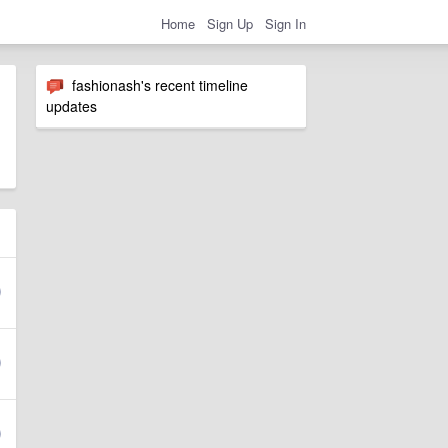
Home
Sign Up
Sign In
fashionash's recent timeline
updates