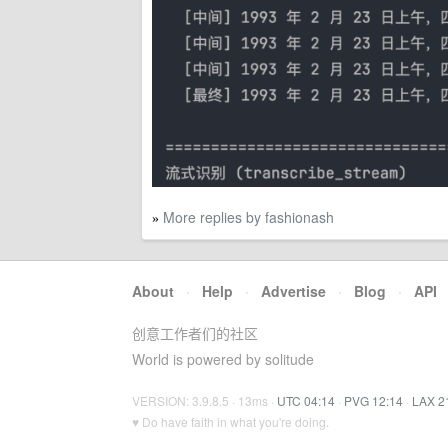
More replies by fashionash
»
About
·
Help
·
Advertise
·
Blog
·
API
创意工作者们的社区
World is powered by solitude
VERSION: 3.9.8.5 · 13ms ·
UTC 04:14
·
PVG 12:14
·
LAX 2
♥ Do have faith in what you're doing.