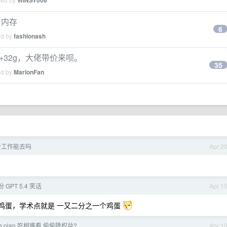
WINSY006
g 内存
6
ed by
fashionash
寸 低配+32g，大佬带价来呗。
35
ed by
MarlonFan
个工作能去吗
Apr 2
 GPT 5.4 笑话
Apr 1
个鸡蛋，学术点就是 一又二分之一个鸡蛋
ng plan 吃相难看 偷偷降权益?
Apr 1