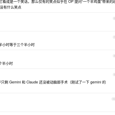
它看成是一个笑话，那么仅有的笑点似乎在 OP 提问“一个半鸡蛋”带来的
乎并没有什么笑点
半小时等于三个半小时
个半小时
Gemini 和 Claude 还没被动脑部手术（刚试了一下 gemini 的
1