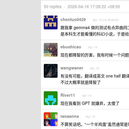
50 replies
•
2026-04-16 17:38:22 +08:00
chenluo0429
Apr 14 via Android
跟我拿 gemma4 做的测试有点异曲
是本科生才能看懂的科幻小说，于是给
ebushicao
Apr 14
现在都降智的厉害，我有时候一个问题
wangwaner
Apr 14
有没有可能，翻译成英文 one half 
不过大概率就是降智了
River11
Apr 14
现在我看到 GPT 就嫌弃，太傻了
ranaanna
Apr 14
不算笑话吧。“一个半鸡蛋”虽然通常是理