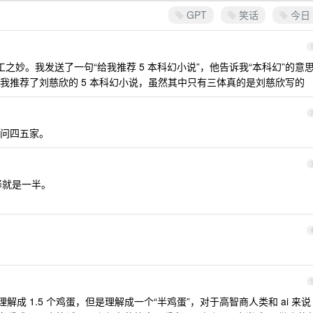
GPT
笑话
今日
同工之妙。我发送了一句“给我推荐 5 本科幻小说”，他告诉我“本科幻”的意
我推荐了刘慈欣的 5 本科幻小说，虽然其中只有三体真的是刘慈欣写的
问四五家。
翻译就是一半。
解成 1.5 个鸡蛋，但是理解成一个“半鸡蛋”，对于高智商人类和 ai 来说