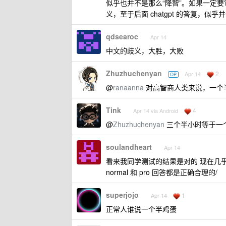
似乎也并不是那么“降智”。如果一定要
义，至于后面 chatgpt 的答复，似
qdsearoc
Apr 14
中文的歧义，大胜，大败
Zhuzhuchenyan
2
Apr 14
OP
@
ranaanna
对高智商人类来说，一个
Tink
4
Apr 14 via Android
@
Zhuzhuchenyan
三个半小时等于一
soulandheart
Apr 14
看来我同学测试的结果是对的 现在几乎只剩 
normal 和 pro 回答都是正确合理的/
superjojo
1
Apr 14
正常人谁说一个半鸡蛋