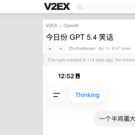
V2EX
OpenAI
›
今日份 GPT 5.4 笑话
Zhuzhuchenyan
·
Apr 14
· 8147 views
This topic created in 114 days ago, the info