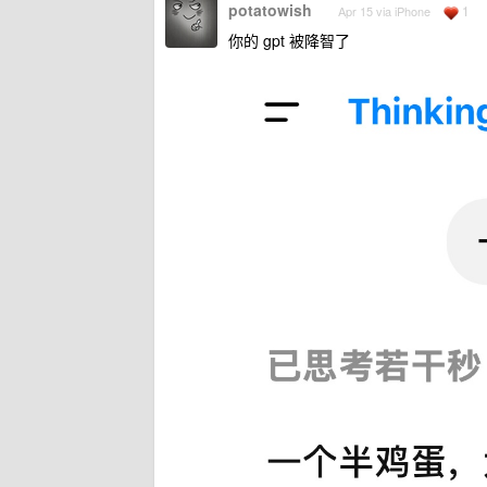
potatowish
1
Apr 15 via iPhone
你的 gpt 被降智了