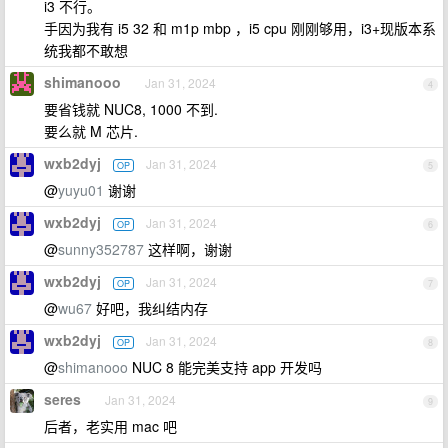
i3 不行。
手因为我有 i5 32 和 m1p mbp ，i5 cpu 刚刚够用，i3+现版本系
统我都不敢想
shimanooo
Jan 31, 2024
4
要省钱就 NUC8, 1000 不到.
要么就 M 芯片.
wxb2dyj
Jan 31, 2024
OP
5
@
yuyu01
谢谢
wxb2dyj
Jan 31, 2024
OP
6
@
sunny352787
这样啊，谢谢
wxb2dyj
Jan 31, 2024
OP
7
@
wu67
好吧，我纠结内存
wxb2dyj
Jan 31, 2024
OP
8
@
shimanooo
NUC 8 能完美支持 app 开发吗
seres
Jan 31, 2024
9
后者，老实用 mac 吧