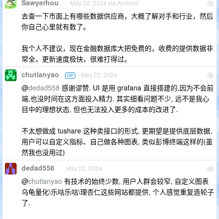
Sawyerhou
May 22, 2024 via Android
7
去查一下市面上有哪些数据供应商，大概了解对手和行业，然后
你自己心里就有数了。
我个人不建议，现在金融数据库大把免费的，收费的提供数据非
常全，更新速度极快，很难打得过。
chutianyao
May 22, 2024
OP
8
@
dedad558
感谢谬赞. UI 是用 grafana 直接搭建的,因为不会前
端,也没时间在这方面投入精力. 其实细看问题不少, 远不是我心
目中的理想状态, 但也无法投入更多的成本的改进了.
不太想做成 tushare 这种卖接口的形式, 更期望是提供底层数据,
用户可以自定义指标、自己做各种图表, 类似彭博终端这样的(虽
然我也没用过)
dedad558
May 22, 2024
9
@
chutianyao
有技术的始终少数, 用户人群会较窄, 自定义图表
乌龟量化\乐咕乐咕\理杏仁这些网站都提供, 个人感觉重复造轮子
了.