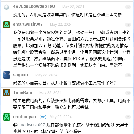
4BVL25L90W260T9U
May 22, 2024
17
没用的，A 股就是收割韭菜的。你这好比是在沙滩上盖高楼
smartwusir007
May 22, 2024
18
我倒是想做一个股票预测的网站，根据一些自己想或者网上找的
一系列股票规则，通过计算、画图的方式展示出来并预测要涨的
股票。比如加入‘计划’功能，每次计划会根据你提供的规则推荐
给你哪些股票会涨，然后过半个月一个月再回顾这个计划，查看
涨还是跌，然后继续循环，类似 PDCA 。很多规则组合判断，
最后得出一个稳赚不赔的规则系列，实现财务自由。靠谱不
sagaxu
May 22, 2024
19
码农的小而美项目，从开小餐厅变成做小工具软件了吗？
TimeRain
May 22, 2024
20
楼主是做电商的，应该多挖掘电商的需求，去做小工具，电商不
要局限于国内和平台。独立站也可以尝试。
chutianyao
May 23, 2024
OP
21
@
smartwusir007
现在都做量化了,这种基于规则的预测,无异于
拿着砍刀去跟飞机导弹打仗,我不看好