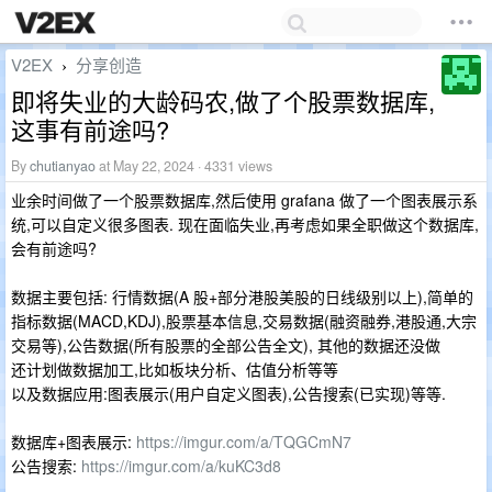
V2EX
分享创造
›
即将失业的大龄码农,做了个股票数据库,
这事有前途吗?
By
chutianyao
at May 22, 2024 · 4331 views
业余时间做了一个股票数据库,然后使用 grafana 做了一个图表展示系
统,可以自定义很多图表. 现在面临失业,再考虑如果全职做这个数据库,
会有前途吗?
数据主要包括: 行情数据(A 股+部分港股美股的日线级别以上),简单的
指标数据(MACD,KDJ),股票基本信息,交易数据(融资融券,港股通,大宗
交易等),公告数据(所有股票的全部公告全文), 其他的数据还没做
还计划做数据加工,比如板块分析、估值分析等等
以及数据应用:图表展示(用户自定义图表),公告搜索(已实现)等等.
数据库+图表展示:
https://imgur.com/a/TQGCmN7
公告搜索:
https://imgur.com/a/kuKC3d8