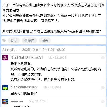
由于一直做电商行业,加班太多个人时间很少,导致很多想法都没有时间
精力去完成.
刚好公司最近要搬去外地,就想趁此机会 gap 一段时间把这个项目完
成;但由于机会成本太高,一直犹豫不决.
所以想请大家看看,这个项目值得继续投入吗?有没有盈利的可能性?
股票
数据库
图表
29 replies
•
2025-12-01 19:41:26 +08:00
I3tZ9NgHU44xmaA4
May 22, 2024
1
我觉得是没有。
既然你做电商的，不如自己做跨境电商，又或者既然是做网站
的，不如做英文网站。
总有人会说这些也卷，这个世界没有不卷的。
blackwhites1977
May 22, 2024
2
国内没用做国外的
wencan
May 22, 2024
3