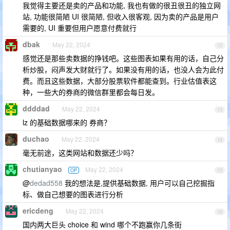
我觉得主要还是卖的产品和功能, 我也有做的很丑很丑的独立网
站, 功能很简陋 UI 很简陋, 但收入很客观, 因为卖的产品是用户
需要的, UI 重要但用户愿意付费就行
dbak
May 22, 2024
12
感觉还是那些卖数据的挣钱吧。这些图表如果有用的话，自己分
析炒股，闷声发大财就行了。如果没有用的话，也没人会为此付
费。而且这些数据，大部分股票软件都能查到。行业估值表这
种，一些大的券商的微信群里都会每日发。
ddddad
May 22, 2024
13
lz 的基础数据哪来的 券商？
duchao
May 22, 2024
14
毫无前途，这类网站和数据还少吗？
chutianyao
May 22, 2024
OP
15
@
dedad558
我的想法是,提供基础数据, 用户可以自己挖掘指
标、做自己想要的图表进行分析
ericdeng
May 22, 2024
16
国内两大巨头 choice 和 wind 哪个不跑赢你几条街