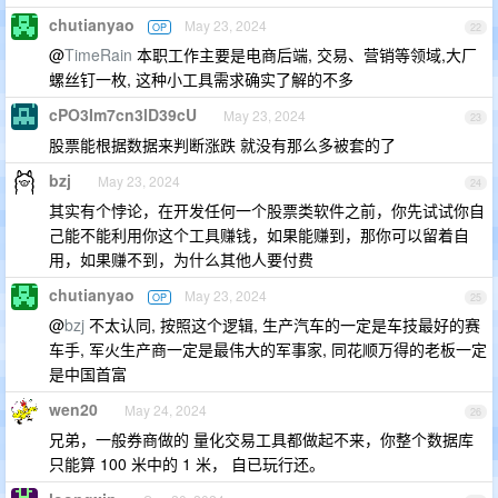
chutianyao
May 23, 2024
OP
22
@
TimeRain
本职工作主要是电商后端, 交易、营销等领域,大厂
螺丝钉一枚, 这种小工具需求确实了解的不多
cPO3Im7cn3lD39cU
May 23, 2024
23
股票能根据数据来判断涨跌 就没有那么多被套的了
bzj
May 23, 2024
24
其实有个悖论，在开发任何一个股票类软件之前，你先试试你自
己能不能利用你这个工具赚钱，如果能赚到，那你可以留着自
用，如果赚不到，为什么其他人要付费
chutianyao
May 23, 2024
OP
25
@
bzj
不太认同, 按照这个逻辑, 生产汽车的一定是车技最好的赛
车手, 军火生产商一定是最伟大的军事家, 同花顺万得的老板一定
是中国首富
wen20
May 24, 2024
26
兄弟，一般券商做的 量化交易工具都做起不来，你整个数据库
只能算 100 米中的 1 米， 自已玩行还。