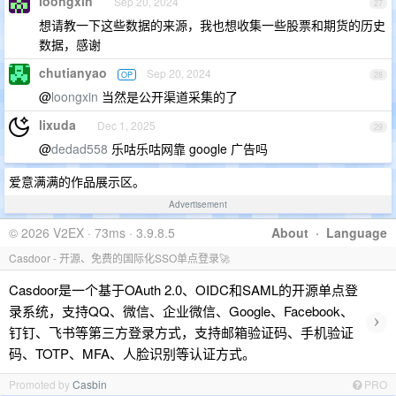
loongxin
Sep 20, 2024
27
想请教一下这些数据的来源，我也想收集一些股票和期货的历史
数据，感谢
chutianyao
Sep 20, 2024
OP
28
@
loongxin
当然是公开渠道采集的了
lixuda
Dec 1, 2025
29
@
dedad558
乐咕乐咕网靠 google 广告吗
爱意满满的作品展示区。
Advertisement
© 2026 V2EX · 73ms · 3.9.8.5
About
·
Language
Casdoor - 开源、免费的国际化SSO单点登录🚀
Casdoor是一个基于OAuth 2.0、OIDC和SAML的开源单点登
录系统，支持QQ、微信、企业微信、Google、Facebook、
›
钉钉、飞书等第三方登录方式，支持邮箱验证码、手机验证
码、TOTP、MFA、人脸识别等认证方式。
Promoted by
Casbin
PRO