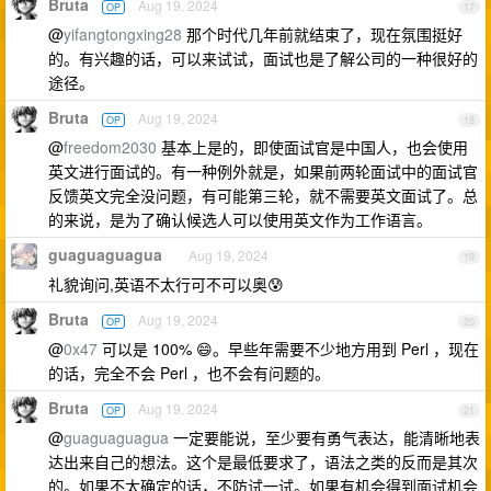
Bruta
Aug 19, 2024
OP
17
@
yifangtongxing28
那个时代几年前就结束了，现在氛围挺好
的。有兴趣的话，可以来试试，面试也是了解公司的一种很好的
途径。
Bruta
Aug 19, 2024
OP
18
@
freedom2030
基本上是的，即使面试官是中国人，也会使用
英文进行面试的。有一种例外就是，如果前两轮面试中的面试官
反馈英文完全没问题，有可能第三轮，就不需要英文面试了。总
的来说，是为了确认候选人可以使用英文作为工作语言。
guaguaguagua
Aug 19, 2024
19
礼貌询问,英语不太行可不可以奥😰
Bruta
Aug 19, 2024
OP
20
@
0x47
可以是 100% 😄。早些年需要不少地方用到 Perl ，现在
的话，完全不会 Perl ，也不会有问题的。
Bruta
Aug 19, 2024
OP
21
@
guaguaguagua
一定要能说，至少要有勇气表达，能清晰地表
达出来自己的想法。这个是最低要求了，语法之类的反而是其次
的。如果不太确定的话，不防试一试。如果有机会得到面试机会