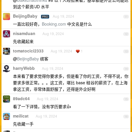
到这个薪资/JD 水平
BeijingBaby
Aug 19, 2024
PRO
11
一直比较好奇，
Booking.com
中文名是什么
nisamduan
Aug 19, 2024
12
先收藏起来
tomatocici2333
Aug 19, 2024
1
13
@
BeijingBaby
缤客
harryWebb
Aug 19, 2024
14
本来看了要求觉得你要求多，但是看了你的工资，不得不说，你
要求多很正常。。。这工资，堪比 base 硅谷的薪资了，在上海
拿这工资，非常体面舒服了，还得是外企好啊
89adc64
Aug 19, 2024
15
看了一下详情，没有学历要求👍
meilicat
Aug 19, 2024
16
先收藏一手