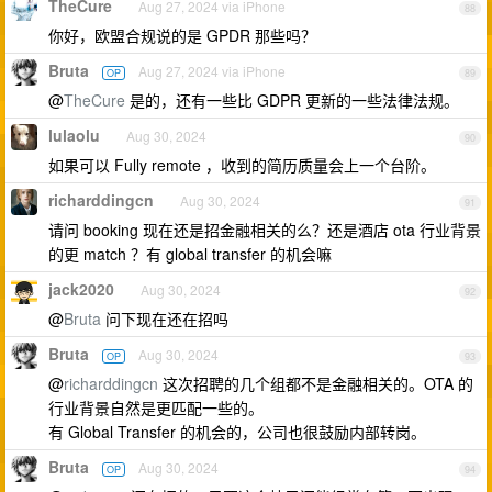
TheCure
Aug 27, 2024 via iPhone
88
你好，欧盟合规说的是 GPDR 那些吗？
Bruta
Aug 27, 2024 via iPhone
OP
89
@
TheCure
是的，还有一些比 GDPR 更新的一些法律法规。
lulaolu
Aug 30, 2024
90
如果可以 Fully remote ，收到的简历质量会上一个台阶。
richarddingcn
Aug 30, 2024
91
请问 booking 现在还是招金融相关的么？还是酒店 ota 行业背景
的更 match ？有 global transfer 的机会嘛
jack2020
Aug 30, 2024
92
@
Bruta
问下现在还在招吗
Bruta
Aug 30, 2024
OP
93
@
richarddingcn
这次招聘的几个组都不是金融相关的。OTA 的
行业背景自然是更匹配一些的。
有 Global Transfer 的机会的，公司也很鼓励内部转岗。
Bruta
Aug 30, 2024
OP
94