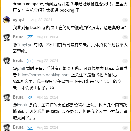
dream company, 请问后端开发 3 年经验是硬性要求吗，应届大
厂 2 年有机会吗？太想进 booking 了
cylqd
Aug 22, 2024
65
我看到有 booking 的员工在简历中说裁员很厉害，这是真的吗？
Bruta
Aug 22, 2024
OP
66
@
TonyLyu
有的，不过目前暂时没有空缺。具体招聘计划我不太
清楚唉。
Bruta
Aug 22, 2024
OP
67
@
prall
暂时没有，后续有可能会开的。可以偶尔去 Boss 直聘或
者
https://careers.booking.com
上关注下最新的招聘信息。
V2EX 这里，我一般只会在公司一下子开出来 10 个以上的空
缺，才会发个帖子。😅
Bruta
Aug 22, 2024
OP
68
@
leonlx
是的，工程师的岗位都是设置在上海。也有几个同事跨
城通勤，因为我们是隔周可以在办公，但是我个人并不推荐，跨
城太累了。。
Bruta
Aug 22, 2024
OP
69