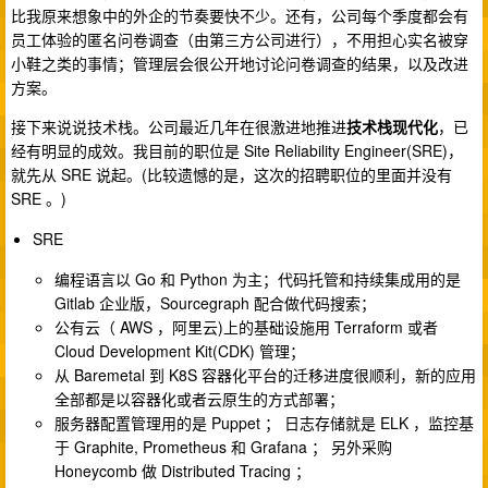
比我原来想象中的外企的节奏要快不少。还有，公司每个季度都会有
员工体验的匿名问卷调查（由第三方公司进行），不用担心实名被穿
小鞋之类的事情；管理层会很公开地讨论问卷调查的结果，以及改进
方案。
接下来说说技术栈。公司最近几年在很激进地推进
技术栈现代化
，已
经有明显的成效。我目前的职位是 Site Reliability Engineer(SRE)，
就先从 SRE 说起。(比较遗憾的是，这次的招聘职位的里面并没有
SRE 。)
SRE
编程语言以 Go 和 Python 为主；代码托管和持续集成用的是
Gitlab 企业版，Sourcegraph 配合做代码搜索；
公有云（ AWS ，阿里云)上的基础设施用 Terraform 或者
Cloud Development Kit(CDK) 管理；
从 Baremetal 到 K8S 容器化平台的迁移进度很顺利，新的应用
全部都是以容器化或者云原生的方式部署；
服务器配置管理用的是 Puppet ； 日志存储就是 ELK ，监控基
于 Graphite, Prometheus 和 Grafana ； 另外采购
Honeycomb 做 Distributed Tracing ；