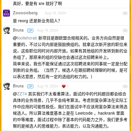
真好，要是有 sre 就好了啊
Zoooooberg
Aug 19, 2024
28
是 reorg 还是新业务招人？
Bruta
Aug 19, 2024
OP
29
@
foolishcrab
新项目是跟欧盟合规相关的。业务方向自然是很
重要的，不过公司内部是鼓励换组的。就拿这次新开放的职位来
说，这些职位同时对内部开放。如果有其他组的开发转到新的业
务组了，那原来的组的空缺也会通过这次招聘来补上。
简单来说，我也不能保证通过这次招聘进来的同事就一定是分配
到新的业务组。（当然了，候选人在跟招聘经理聊的时候，是可
以表达意愿，然后有一定的选组的权力的。）
Bruta
Aug 19, 2024
1
OP
30
@
ZZ74
其实我们不太看重算法，面试的中的代码题目都会结合
具体的业务场景，几乎不会纯考算法。考虑到复杂算法在实际工
作中应用的可能性极低，我们在面试中不应该用复杂算法来筛选
候选人。所以算法难度基本上是在 Leetcode ，hackrank 里面
的中等难度，面试过程中除了基本的代码能力之外，我们更多考
察的是候选人的思维能力，表达能力，以及沟通能力。