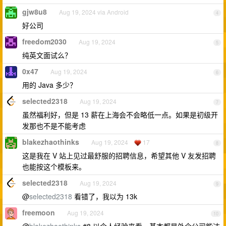
gjw8u8
Aug 19, 2024 via Android
4
好公司
freedom2030
Aug 19, 2024
5
纯英文面试么？
0x47
Aug 19, 2024
6
用的 Java 多少？
selected2318
Aug 19, 2024
7
虽然福利好，但是 13 薪在上海会不会略低一点。如果是初级开
发那也不是不能考虑
blakezhaothinks
Aug 19, 2024
17
8
这是我在 V 站上见过最舒服的招聘信息，希望其他 V 友发招聘
也能按这个模板来。
selected2318
Aug 19, 2024
9
@
selected2318
看错了，我以为 13k
freemoon
Aug 19, 2024
10
@
blakezhaothinks
#8 以个人经验来看，基本都是外企公司能达