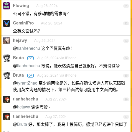
Flowing
Aug 26, 2024
81
公司不错，有移动端的需求吗？
GeminiPro
Aug 26, 2024
82
全英文面试吗？
hejawy
Aug 26, 2024
83
@
tianhehechu
这个回复真有趣！
Bruta
Aug 26, 2024 via iPhone
OP
84
@
tianhehechu
敢说，能表达清楚自己就很好。不妨试试😁
Bruta
Aug 26, 2024 via iPhone
OP
85
@
tyrantZhao
至少前两轮是的，如果在确认候选人可以无障碍
使用英文沟通的情况下，第三轮面试有可能用中文面试的。
tianhehechu
Aug 27, 2024
86
@
hejawy
谢谢夸赞~
tianhehechu
Aug 27, 2024
87
@
Bruta
好，那太棒了，我马上投简历，感觉已经迈进半只脚了