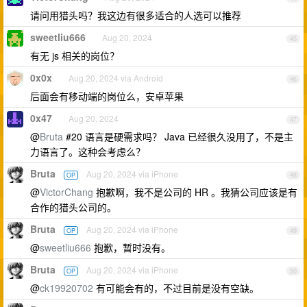
请问用猎头吗？我这边有很多适合的人选可以推荐
sweetliu666
Aug 20, 2024
45
有无 js 相关的岗位？
0x0x
Aug 20, 2024 via Android
46
后面会有移动端的岗位么，安卓苹果
0x47
Aug 20, 2024
47
@
Bruta
#20 语言是硬需求吗？ Java 已经很久没用了，不是主
力语言了。这种会考虑么？
Bruta
Aug 20, 2024 via iPhone
OP
48
@
VictorChang
抱歉啊，我不是公司的 HR 。我猜公司应该是有
合作的猎头公司的。
Bruta
Aug 20, 2024 via iPhone
OP
49
@
sweetliu666
抱歉，暂时没有。
Bruta
Aug 20, 2024 via iPhone
OP
50
@
ck19920702
有可能会有的，不过目前是没有空缺。