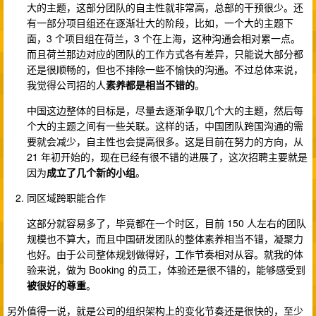
大的主题，这部分团队的自主性就非常高，总部的干预很少。还
有一部分项目组还在逐渐壮大的阶段，比如，一个大的主题下
面，3 个项目组在荷兰，3 个在上海，这种沟通会相对累一点。
而且荷兰那边对应的团队的工作方式各有差异，只能说大部分都
还是很顺畅的，但也不排除一些不愉快的沟通。不过总体来说，
我觉得公司招的人
素养都是相当不错的
。
中国这边整体的目标是，尽量去逐渐争取几个大的主题，然后每
个大的主题之间有一些关联。这样的话，中国团队跨国沟通的需
要就会减少，自主性也会提高很多。这是目前在努力的方向，从
21 年初开始的，现在已经有很不错的进展了，这次招聘主要就是
因为
成立了几个新的小组
。
同区域跨职能合作
这部分就容易多了，毕竟都在一个时区，目前 150 人左右的团队
规模也不算大，而且中国研发团队的整体素养相当不错，凝聚力
也好。由于公司整体规划做得好，工作节奏相对从容。就我的体
验来说，做为 Booking 的员工，体验还是很不错的，能够感受到
被很好的尊重
。
另外值得一说，就是公司的组织架构上的变化节奏还是很快的，至少