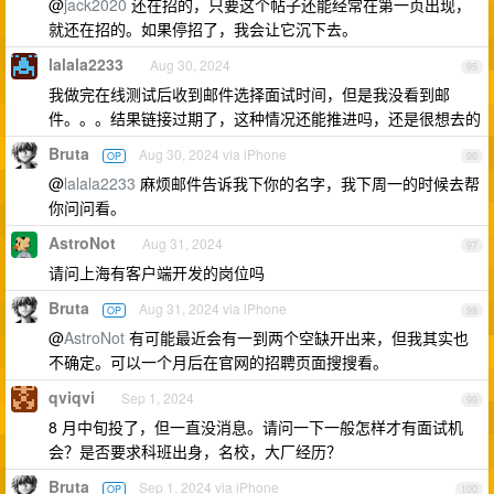
@
jack2020
还在招的，只要这个帖子还能经常在第一页出现，
就还在招的。如果停招了，我会让它沉下去。
lalala2233
Aug 30, 2024
95
我做完在线测试后收到邮件选择面试时间，但是我没看到邮
件。。。结果链接过期了，这种情况还能推进吗，还是很想去的
Bruta
Aug 30, 2024 via iPhone
OP
96
@
lalala2233
麻烦邮件告诉我下你的名字，我下周一的时候去帮
你问问看。
AstroNot
Aug 31, 2024
97
请问上海有客户端开发的岗位吗
Bruta
Aug 31, 2024 via iPhone
OP
98
@
AstroNot
有可能最近会有一到两个空缺开出来，但我其实也
不确定。可以一个月后在官网的招聘页面搜搜看。
qviqvi
Sep 1, 2024
99
8 月中旬投了，但一直没消息。请问一下一般怎样才有面试机
会？是否要求科班出身，名校，大厂经历？
Bruta
Sep 1, 2024 via iPhone
OP
100