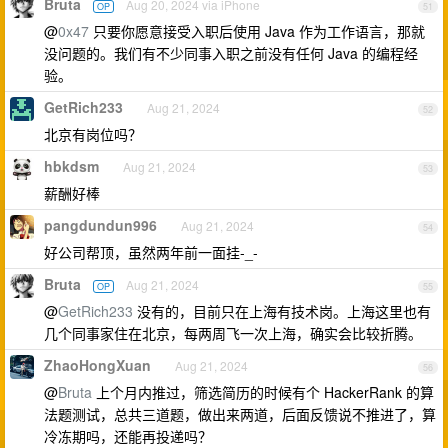
Bruta
Aug 20, 2024 via iPhone
OP
51
@
0x47
只要你愿意接受入职后使用 Java 作为工作语言，那就
没问题的。我们有不少同事入职之前没有任何 Java 的编程经
验。
GetRich233
Aug 21, 2024
52
北京有岗位吗？
hbkdsm
Aug 21, 2024
53
薪酬好棒
pangdundun996
Aug 21, 2024
54
好公司帮顶，虽然两年前一面挂-_-
Bruta
Aug 21, 2024
OP
55
@
GetRich233
没有的，目前只在上海有技术岗。上海这里也有
几个同事家住在北京，每两周飞一次上海，确实会比较折腾。
ZhaoHongXuan
Aug 21, 2024
56
@
Bruta
上个月内推过，筛选简历的时候有个 HackerRank 的算
法题测试，总共三道题，做出来两道，后面反馈说不推进了，算
冷冻期吗，还能再投递吗？