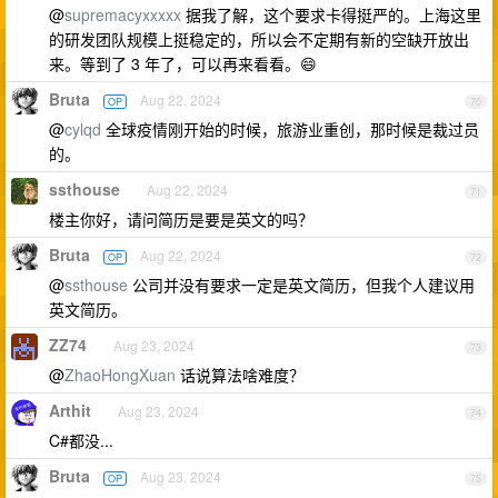
@
supremacyxxxxx
据我了解，这个要求卡得挺严的。上海这里
的研发团队规模上挺稳定的，所以会不定期有新的空缺开放出
来。等到了 3 年了，可以再来看看。😄
Bruta
Aug 22, 2024
OP
70
@
cylqd
全球疫情刚开始的时候，旅游业重创，那时候是裁过员
的。
ssthouse
Aug 22, 2024
71
楼主你好，请问简历是要是英文的吗？
Bruta
Aug 22, 2024
OP
72
@
ssthouse
公司并没有要求一定是英文简历，但我个人建议用
英文简历。
ZZ74
Aug 23, 2024
73
@
ZhaoHongXuan
话说算法啥难度？
Arthit
Aug 23, 2024
74
C#都没...
Bruta
Aug 23, 2024
OP
75