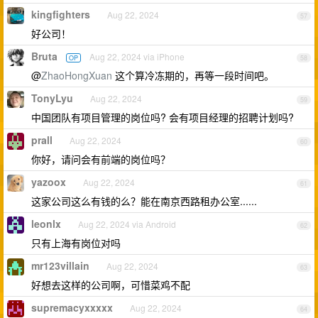
kingfighters
Aug 22, 2024
57
好公司！
Bruta
Aug 22, 2024 via iPhone
OP
58
@
ZhaoHongXuan
这个算冷冻期的，再等一段时间吧。
TonyLyu
Aug 22, 2024
59
中国团队有项目管理的岗位吗? 会有项目经理的招聘计划吗?
prall
Aug 22, 2024
60
你好，请问会有前端的岗位吗？
yazoox
Aug 22, 2024
61
这家公司这么有钱的么？能在南京西路租办公室......
leonlx
Aug 22, 2024 via Android
62
只有上海有岗位对吗
mr123villain
Aug 22, 2024
63
好想去这样的公司啊，可惜菜鸡不配
supremacyxxxxx
Aug 22, 2024
64