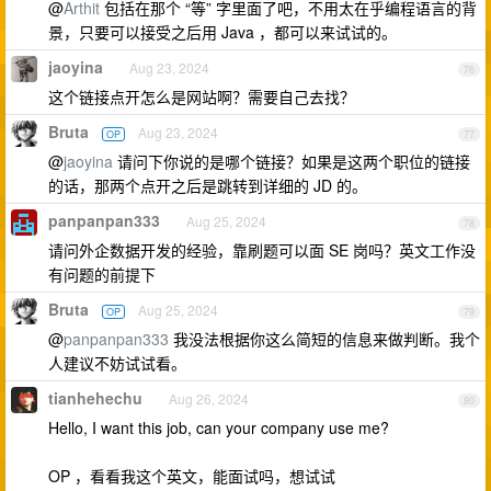
@
Arthit
包括在那个 “等” 字里面了吧，不用太在乎编程语言的背
景，只要可以接受之后用 Java ，都可以来试试的。
jaoyina
Aug 23, 2024
76
这个链接点开怎么是网站啊？需要自己去找？
Bruta
Aug 23, 2024
OP
77
@
jaoyina
请问下你说的是哪个链接？如果是这两个职位的链接
的话，那两个点开之后是跳转到详细的 JD 的。
panpanpan333
Aug 25, 2024
78
请问外企数据开发的经验，靠刷题可以面 SE 岗吗？英文工作没
有问题的前提下
Bruta
Aug 25, 2024
OP
79
@
panpanpan333
我没法根据你这么简短的信息来做判断。我个
人建议不妨试试看。
tianhehechu
Aug 26, 2024
80
Hello, I want this job, can your company use me?
OP ，看看我这个英文，能面试吗，想试试