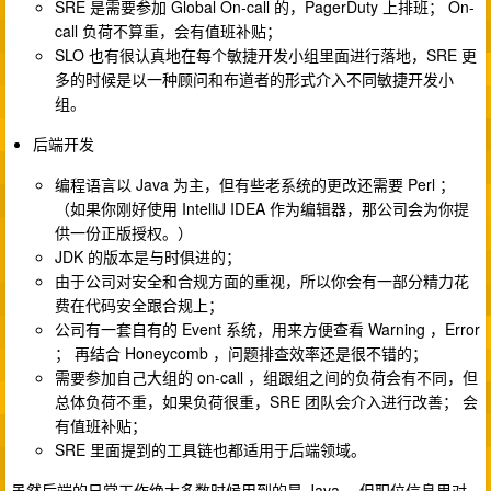
SRE 是需要参加 Global On-call 的，PagerDuty 上排班； On-
call 负荷不算重，会有值班补贴；
SLO 也有很认真地在每个敏捷开发小组里面进行落地，SRE 更
多的时候是以一种顾问和布道者的形式介入不同敏捷开发小
组。
后端开发
编程语言以 Java 为主，但有些老系统的更改还需要 Perl ；
（如果你刚好使用 IntelliJ IDEA 作为编辑器，那公司会为你提
供一份正版授权。）
JDK 的版本是与时俱进的；
由于公司对安全和合规方面的重视，所以你会有一部分精力花
费在代码安全跟合规上；
公司有一套自有的 Event 系统，用来方便查看 Warning ，Error
； 再结合 Honeycomb ，问题排查效率还是很不错的；
需要参加自己大组的 on-call ，组跟组之间的负荷会有不同，但
总体负荷不重，如果负荷很重，SRE 团队会介入进行改善； 会
有值班补贴；
SRE 里面提到的工具链也都适用于后端领域。
虽然后端的日常工作绝大多数时候用到的是 Java ，但职位信息里对