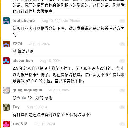
的话，我们的招聘官也会给你相应的反馈的，这样的话，你以后
也可针对性的去做提高。
foolishcrab
Aug 19, 2024 via iPhone
22
新项目业务可以稍微介绍下吗，对研发来说还是比较关注这方面
的
ZZ74
Aug 19, 2024
23
哎 算法劝退
stevenhan
Aug 19, 2024
24
2.5 年经验自己投没内推简历拒了，学历和英语应该够的，当时
以为被严格卡年份了。现在看招聘预算，估计资历不够？看起来
是类似 p7,2-2 的职位，自己确实还不够。
guaguaguagua
Aug 19, 2024
25
@
Bruta
#21 好的,感谢!
Tuy
Aug 19, 2024
26
有打算但是还没准备可以恰个 V 保持联系不？
xavi818
Aug 19, 2024
27