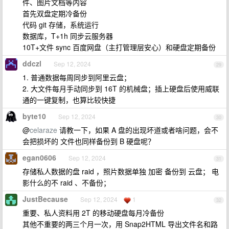
件、图片文档等内容
首先双盘定期冷备份
代码 git 存储，系统运行
数据库，T+1h 同步云服务器
10T+文件 sync 百度网盘（主打管理层安心）和硬盘定期备份
ddczl
Sep 12, 2024
29
1. 普通数据每周同步到阿里云盘；
2. 大文件每月手动同步到 16T 的机械盘；插上硬盘后使用威联
通的一键复制，也算比较快捷
byte10
Sep 12, 2024
30
@
celaraze
请教一下，如果 A 盘的出现坏道或者啥问题，会不
会把损坏的 文件也同样备份到 B 硬盘呢？
egan0606
Sep 12, 2024
31
存储私人数据的盘 raid ，照片数据单独 加密 备份到 云盘； 电
影什么的不 raid 、不备份；
JustBecause
Sep 12, 2024
1
32
重要、私人资料用 2T 的移动硬盘每月冷备份
其他不重要的两三个月一次，用 Snap2HTML 导出文件名和路