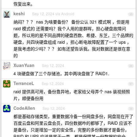
恢复出来。
keshi
Sep 12, 2024 via Android
35
纳闷？？？ nas 为啥要备份？ 备份公认 321 模式啊 ，但是用
raid 模式的 还需要吗？我个人用的是群晖，担心硬盘故障问
题，所以用的是不同品牌的硬盘西数、希捷、东芝，三个品牌的
硬盘，共四块硬盘组成 raid ，担心断电故障配置了一个 ups ，
是我考虑的少吗？？？ 如有还望告诉我。我对数据还是很在意
的
XuanYuan
Sep 12, 2024
36
4 块硬盘做了三个存储池，其中两块盘做了 RAID1.
TerranceL
Sep 12, 2024
37
raid 提供高可用，备份靠异地，老家给父母弄个 nas 装视频照
片，顺便备份用
CodeAllen
Sep 12, 2024
38
都是基础存储类型，重要数据冷备一份网盘多份，网盘现在开了
百度云盘和阿里云盘会员，四份数据咋的都够了，RAID 应该不
是备份，只是增加一定的安全性，完整的多份数据才是备份，
RAID 和 UPS 应该是属于一类，都是保障某一份数据的安全。