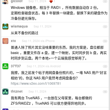
glcolof
Sep 11, 2024
1
12
Windows 镜像卷，相当于 RAID1 ，所有数据自动存 2 份。
定期检查磁盘状态，每 3 年替换一块硬盘，替换下来的硬盘作为
冷备份避光保存。
wismaqua
Sep 11, 2024
13
从来不备份的路过
xtx
Sep 11, 2024 via iPhone
14
普通人除了照片其实没啥重要的东西，我的方案是，盘位都部
basic ，重要文件存 a 盘，建一个映射，实时同步到 b 盘，再实
时同步到云盘。两个本地+一个云端我感觉够用了。
37Y37
Sep 11, 2024 via Android
15
我擦，我之前发个帖子用网盘备份照片的，一堆 NAS 用户“好言
相劝”的，你这 NAS 用户竟然考虑网盘备份？
https://www.v2ex.com/t/1069781
thtznet
Sep 11, 2024
16
我有两台 TrueNAS ，一台放在父母家里，每台都做的
ZFS/RAIDZ2 ，TrueNAS 可以很方便得异地同步。