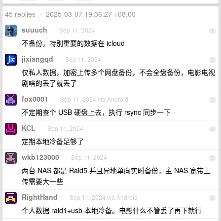
45 replies
•
2025-03-07 19:36:27 +08:00
suuuch
Sep 11, 2024
1
不备份，特别重要的数据在 icloud
jixiangqd
Sep 11, 2024
2
仅私人数据，加密上传多个网盘备份，不会全盘备份，电影电视
剧啥的丢了就丢了
fox0001
Sep 11, 2024 via Android
3
不定期查个 USB 硬盘上去，执行 rsync 同步一下
KCL
Sep 11, 2024
4
定期本地冷备足够了
wkb123000
Sep 11, 2024
5
两台 NAS 都是 Raid5 并且异地单向实时备份，主 NAS 宽带上
传需要大一些
RightHand
Sep 11, 2024 via Android
6
个人数据 raid1+usb 本地冷备。电影什么不管丢了再下就行