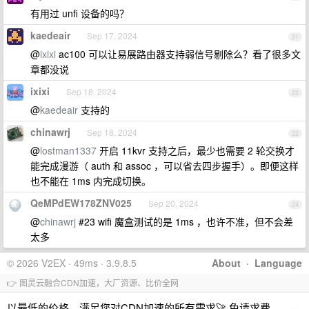
有用过 unfi 设备的吗？
kaedeair
Sep 17, 2024
21
@
ixixi
ac100 可以让易展路由器支持弱信号剔除么？看了很多文
章都没说
ixixi
Sep 18, 2024
22
@
kaedeair
支持的
chinawrj
Sep 18, 2024
23
@
lostman1337
开启 11kvr 支持之后，最少也需要 2 轮交换才
能完成漫游（ auth 和 assoc ，可以省去四步握手）。即便这样
也不能在 1ms 内完成切换。
QeMPdEW178ZNV025
Sep 20, 2024
24
@
chinawrj
#23 wifi 魔盒测试的是 1ms ，也许不准，但不会差
太多
© 2026 V2EX · 49ms · 3.9.8.5
About
·
Language
👉 图灵云融合CDN加速，大厂资源、比价全网
以最低的价格，满足您对CDN加速的所有需求🚀 免请求费，