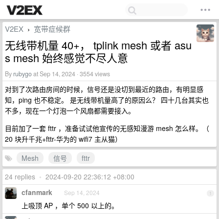
V2EX
宽带症候群
›
无线带机量 40+， tplink mesh 或者 asu
s mesh 始终感觉不尽人意
By
rubygo
at Sep 14, 2024 · 3554 views
对到了次路由房间的时候，信号还是没切到最近的路由，有明显感
知，ping 也不稳定。 是无线带机量高了的原因么？ 四十几台其实也
不多，现在一个灯泡一个风扇都需要接入。
目前加了一套 fttr ，准备试试他宣传的无感知漫游 mesh 怎么样。（
20 块升千兆+fttr-华为的 wifi7 主从猫）
Mesh
信号
fttr
24 replies
•
2024-09-20 22:36:12 +08:00
cfanmark
Sep 14, 2024
1
上吸顶 AP ，单个 500 以上的。