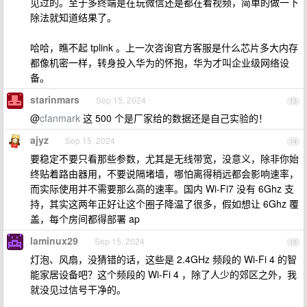
见过的。至于多终端是在玩微信还是都在看视频，简单的做一下
除法就知道结果了。
哈哈，瞧不起 tplink 。上一次咨询官方客服是什么芯片多大内存
都像机密一样，转身投入华为的怀抱，华为才叫企业级网络设
备。
starinmars
Sep 15, 2024
13
@
cfanmark
这 500 个是厂家给的数据还是自己实验的！
ajyz
Sep 15, 2024
14
要稳定不要只看那些参数，尤其是无线带宽，没意义，除非你始
终贴着路由器用，不要说隔堵墙，哪怕离得稍远都会影响速率，
而实际使用并不需要那么高的速率。国内 Wi-Fi7 没有 6Ghz 支
持，其实这两年正好让这个圈子降温了很多，假如想让 6Ghz 覆
盖，每个房间都得部署 ap
laminux29
Sep 15, 2024
15
灯泡、风扇，没猜错的话，这些是 2.4GHz 频段的 Wi-Fi 4 的智
能家居设备吧？这个频段的 Wi-Fi 4 ，除了人少的郊区之外，我
就没见过信号干净的。