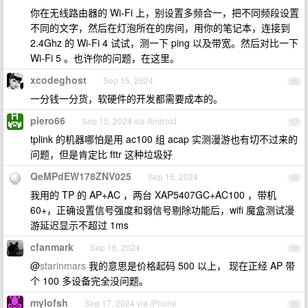
你在无线路由器的 Wi-Fi 上，别设置多频合一，把不同频段设置
不同的文字，然后在灯泡所在的房间，用你的笔记本，连接到
2.4Ghz 的 Wi-Fi 4 试试，测一下 ping 以及带宽。然后对比一下
Wi-Fi 5 。也许你的问题，在这里。
xcodeghost
Sep 15, 2024
16
一分钱一分货，软硬件的开发都需要成本的。
piero66
Sep 15, 2024 via Android
17
tplink 的机器哪怕是用 ac100 组 acap 实测漫游也有切不过来的
问题，但是肯定比 fttr 这种垃圾好
QeMPdEW178ZNV025
Sep 15, 2024
18
我用的 TP 的 AP+AC ，两台 XAP5407GC+AC100 ，带机
60+，正确设置信号强度和弱信号剔除功能后，wifi 魔盒测试漫
游延迟显示不超过 1ms
cfanmark
Sep 16, 2024
19
@
starinmars
我的意思是价格起码 500 以上， 现在正经 AP 带
个 100 多设备完全没问题。
mylofsh
Sep 17, 2024 via iPhone
20