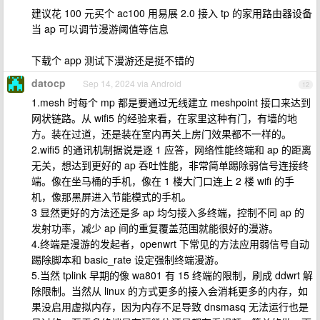
建议花 100 元买个 ac100 用易展 2.0 接入 tp 的家用路由器设备
当 ap 可以调节漫游阈值等信息
下载个 app 测试下漫游还是挺不错的
datocp
Sep 14, 2024 via Android
12
1.mesh 时每个 mp 都是要通过无线建立 meshpoint 接口来达到
网状链路。从 wifi5 的经验来看，在家里这种有门，有墙的地
方。装在过道，还是装在室内再关上房门效果都不一样的。
2.wifi5 的通讯机制据说是逐 1 应答，网络性能终端和 ap 的距离
无关，想达到更好的 ap 呑吐性能，非常简单踢除弱信号连接终
端。像在坐马桶的手机，像在 1 楼大门口连上 2 楼 wifi 的手
机，像那黑屏进入节能模式的手机。
3 显然更好的方法还是多 ap 均匀接入多终端，控制不同 ap 的
发射功率，减少 ap 间的重复覆盖范围就能很好的漫游。
4.终端是漫游的发起者，openwrt 下常见的方法应用弱信号自动
踢除脚本和 basic_rate 设定强制终端漫游。
5.当然 tplink 早期的像 wa801 有 15 终端的限制，刷成 ddwrt 解
除限制。当然从 linux 的方式更多的接入会消耗更多的内存，如
果没启用虚拟内存，因为内存不足导致 dnsmasq 无法运行也是