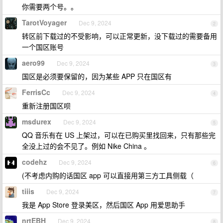
你需要两个号。。
TarotVoyager
Dec 9, 2024
2
转区前下载过的不受影响，可以正常更新，没下载过的需要备用
一个国区账号
aero99
Dec 9, 2024
3
国区是必须要保留的，因为某些 APP 只在国区有
FerrisCc
Dec 9, 2024
4
重新注册国区呗
msdurex
Dec 9, 2024
5
QQ 音乐有在 US 上架过，可以在已购买里找回来，只有那些完
全没上过的会不见了。例如 Nike China 。
codehz
Dec 9, 2024
6
(不考虑内购的话国区 app 可以直接用第三方工具侧载（
tiiis
Dec 9, 2024
7
我是 App Store 登录美区，然后国区 App 用爱思助手
nrtEBH
Dec 9, 2024
8