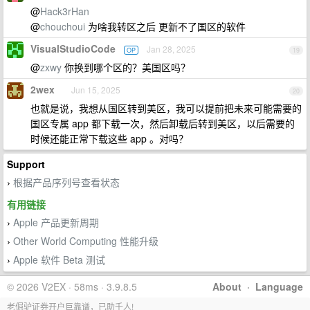
@
Hack3rHan
@
chouchoui
为啥我转区之后 更新不了国区的软件
VisualStudioCode
Jan 28, 2025
OP
19
@
zxwy
你换到哪个区的？美国区吗？
2wex
Jun 15, 2025
20
也就是说，我想从国区转到美区，我可以提前把未来可能需要的
国区专属 app 都下载一次，然后卸载后转到美区，以后需要的
时候还能正常下载这些 app 。对吗？
Support
根据产品序列号查看状态
›
有用链接
Apple 产品更新周期
›
Other World Computing 性能升级
›
Apple 软件 Beta 测试
›
© 2026 V2EX · 58ms · 3.9.8.5
About
·
Language
老倔驴证券开户巨靠谱，已助千人!