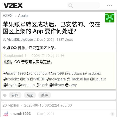
V2EX
Apple
›
苹果账号转区成功后，已安装的、仅在
国区上架的 App 要作何处理？
By
VisualStudioCode
at Dec 9, 2024 · 3887 views
比如 QQ 音乐，它只在国区上架。
Supplement 1 · 2024 年 12 月 11 日
亲测，QQ 音乐可以照常更新。
@
march1993
@
chouchoui
@
aero99
@
zfyStars
@
msdurex
@
codehz
@
tiiis
@
nrtEBH
@
nekopara
@
Hack3rHan
@
Upuaut
@
lloyds
@
neptuno
@
bigsb
@
bfhyqy
@
zxwy
转区
App
处理
20 replies
•
2025-06-15 08:52:24 +08:00
march1993
Dec 9, 2024
1