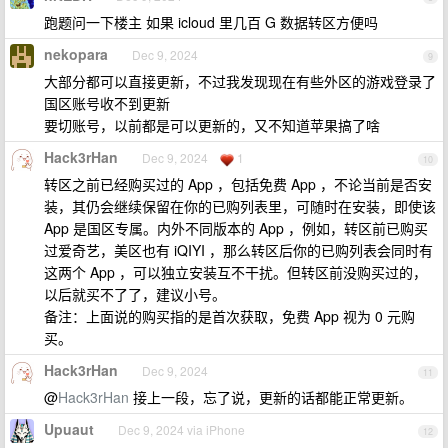
跑题问一下楼主 如果 icloud 里几百 G 数据转区方便吗
nekopara
Dec 9, 2024
9
大部分都可以直接更新，不过我发现现在有些外区的游戏登录了
国区账号收不到更新
要切账号，以前都是可以更新的，又不知道苹果搞了啥
Hack3rHan
Dec 9, 2024
1
10
转区之前已经购买过的 App ，包括免费 App ，不论当前是否安
装，其仍会继续保留在你的已购列表里，可随时在安装，即使该
App 是国区专属。内外不同版本的 App ，例如，转区前已购买
过爱奇艺，美区也有 iQIYI ，那么转区后你的已购列表会同时有
这两个 App ，可以独立安装互不干扰。但转区前没购买过的，
以后就买不了了，建议小号。
备注：上面说的购买指的是首次获取，免费 App 视为 0 元购
买。
Hack3rHan
Dec 9, 2024
11
@
Hack3rHan
接上一段，忘了说，更新的话都能正常更新。
Upuaut
Dec 9, 2024 via iPhone
12