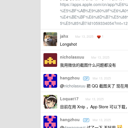
https://apps.apple.com/cn/app/%E
%E5%BF%AB%E9%80%9F%E6%A0
%E4%BE%BF%E6%8D%B7%E5%88
5%E5%85%B7/id1059334054?mt=12
jahx
1
Mar 13, 2025
Longshot
nicholasxuu
Mar 13, 2025
我用微信的截图什么问题都没有
hangzhou
Mar 13, 2025
OP
@
nicholasxuu
把 QQ 截图关了 现在
Loquat17
Mar 13, 2025
目前在用 Xnip ，App Store 可
hangzhou
Mar 13, 2025
OP
@
dawangyezi
试了一下 不好用