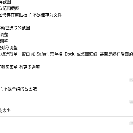
--全屏截图
----选取范围截图
-----截图储存在剪贴板 而不是储存为文件
--可移动已选取的范围
-单边调整
-对称调整
---对边对称调整
-随鼠标选取单一窗口 如 Safari, 菜单栏, Dock, 或桌面壁纸, 甚至是躲在后面的
-----打开截图菜单 有更多选项
2
而不是单纯的截图吧
2
能太少
2