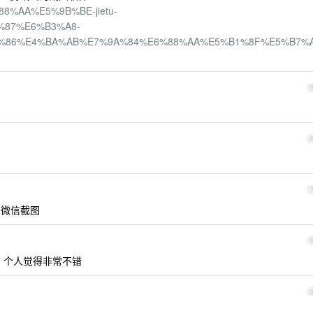
6%88%AA%E5%9B%BE-jietu-
%87%E6%B3%A8-
%86%E4%BA%AB%E7%9A%84%E6%88%AA%E5%B1%8F%E5%B7%
用微信截图
以下载，个人觉得非常不错