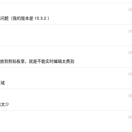
1
（我的版本是 15.3.2 ）
1
1
放到剪贴板里，就是不能实时编辑太费劲
1
区域
2
能太少
2