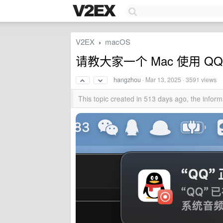
V2EX
macOS
›
请教大家一个 Mac 使用 Q
hangzhou
·
Mar 13, 2025
· 3591 views
This topic created in 513 days ago, the info