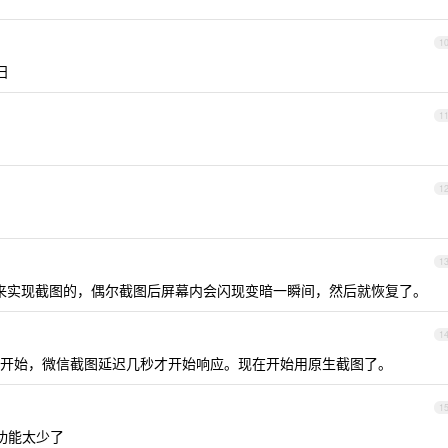
1
 日
1
1
1
通过录屏来实现截图的，偶尔截图后屏幕内会闪现变暗一瞬间，然后就恢复了。
1
开始，微信截图延迟几秒才开始响应。现在开始用原生截图了。
1
功能太少了