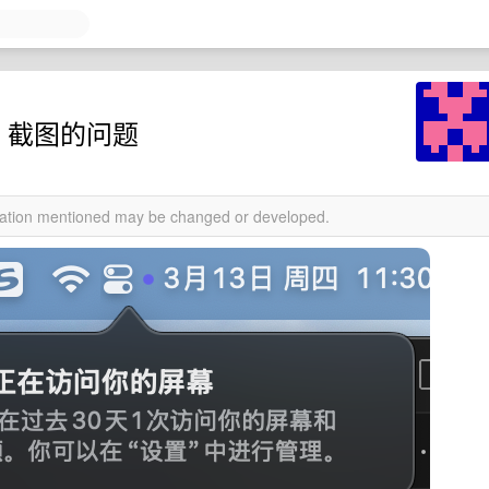
Q 截图的问题
rmation mentioned may be changed or developed.