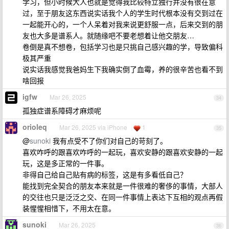
学习，但小时候大人也就是觉得我比较特立独行并没有很在意
过，至于朋友这东西说实话我个人的学生时代根本没有交到过在
一起能开心的，一个人呆着对我来说更舒服一点，后来交到的朋
友也大多是谱系人。就随缘吧不要老想着让他交朋友…
卷倒是真不想卷，包括学习也是只挑自己感兴趣的学，导致偏科
极其严重
说实话我感觉我爸妈生下我确实倒了血霉，养的很辛苦也看不到
啥回报
igfw
Mar 26, 2025
34
孤独症谱系障碍才麻烦呢
orioleq
Mar 26, 2025 via iPhone
1
35
@
sunoki
我有点受不了你们对自己的苛刻了。
喜欢咋呼的跟喜欢咋呼的一起玩，喜欢安静的跟喜欢安静的一起
玩，这是多正常的一件事。
非得自己给自己贴有病的标签，这是有多看低自己？
能找到完全契合的朋友本来就是一件很难的奢侈的事情，大部人
的交往也只是泛泛之交、在同一件事情上表达下互相的观点再假
装惺惺相惜下，不用太在意。
sunoki
Mar 26, 2025
36