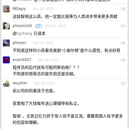
NOspy
Mar 26, 2025
46
这娃智商这么高，他一定能比我等为人类进步带来更多贡献
phoenixG
Mar 26, 2025
OP
47
@
zgzhang
已请求
pheyer
Mar 26, 2025
48
不知道这样的小孩看完美剧“小谢尔顿”是什么感觉，有点好奇
evan9527
Mar 26, 2025
49
程序员的后代就有可能阿斯伯格？？？
不知道你想表达的是负担还是优越。
wupher
Mar 26, 2025
50
前公司的同事孩子也是。
家里掏了大钱每年送心理辅导和私立。
智商`，尤其记忆力异于常人但不喜交流。需要周围人给予更多
的包容和理解。