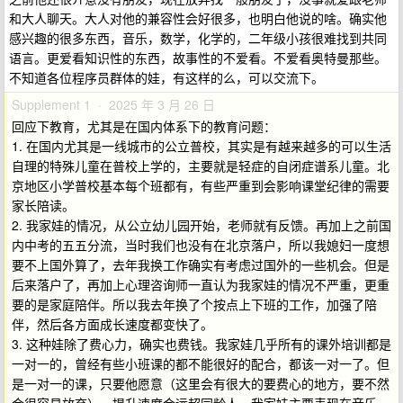
和大人聊天。大人对他的兼容性会好很多，也明白他说的啥。确实他
感兴趣的很多东西，音乐，数学，化学的，二年级小孩很难找到共同
语言。更爱看知识性的东西，故事性的不爱看。不爱看奥特曼那些。
不知道各位程序员群体的娃，有这样的么，可以交流下。
Supplement 1 · 2025 年 3 月 26 日
回应下教育，尤其是在国内体系下的教育问题：
1. 在国内尤其是一线城市的公立普校，其实是有越来越多的可以生活
自理的特殊儿童在普校上学的，主要就是轻症的自闭症谱系儿童。北
京地区小学普校基本每个班都有，有些严重到会影响课堂纪律的需要
家长陪读。
2. 我家娃的情况，从公立幼儿园开始，老师就有反馈。再加上之前国
内中考的五五分流，当时我们也没有在北京落户，所以我媳妇一度想
要不上国外算了，去年我换工作确实有考虑过国外的一些机会。但是
后来落户了，再加上心理咨询师一直认为我家娃的情况不严重，更重
要的是家庭陪伴。所以我去年换了个按点上下班的工作，加强了陪
伴，然后各方面成长速度都变快了。
3. 这种娃除了费心力，确实也费钱。我家娃几乎所有的课外培训都是
一对一的，曾经有些小班课的都不能很好的配合，都该一对一了。但
是一对一的课，只要他愿意（这里会有很大的要费心的地方，要不然