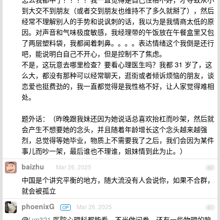
到大交不到朋友（或者交到朋友也维持不了多久就掰了），然后
经常不理解别人的手势和说讽刺的话，我以为是我情商太低的原
因。对声音和气味极度敏感，我经理带的午饭放在午餐盒里又包
了两层塑料袋，我都闻着刺鼻。。。。表达情绪这个我倒是还行
吧，能说明白自己不开心，但是控制不了焦虑。
不是，这玩意去哪里检查？要看心理医生吗？我都 31 岁了，这
么大，都没有那种可以经常聊天，逛街或者倾诉烦恼的朋友，谈
恋爱也挺费劲的，我一直都觉得是我性格不好，让人家觉得难相
处。
题外话：（昨晚跟我妹还因为她说话总喜欢抬杠而吵架，然后就
会产生不想要她的念头，并且随着年龄增长这个念头越来越强
烈，总觉得等她毕业，物质上不需要我了之后，我们会因为某件
事儿而吵一架，最后谁也不理谁，姐妹情到此为止。）
baizhu
Mar 26, 2025
60
中国是个讲究平衡的地方，随大流没有人会说你，如果不合群，
就会被孤立
phoenixG
Mar 26, 2025
OP
61
@
Lyn321
医院心理科都能看。不光做问卷，还有一些物理的脑