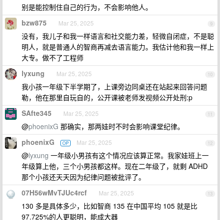
别是能控制住自己的行为，不会影响他人。
bzw875
Mar 25, 2025
9
没有，我儿子和我一样语言和社交能力差，轻微自闭症，不是聪
明人，就是普通人的智商再减去语言能力。我估计他和我一样上
大专。做不了工程师
lyxung
Mar 25, 2025
10
我小孩一年级下半学期了，上课旁边同桌还在站起来回答问题
勒，他在那里自玩自的，公开课被老师发视频公开处刑:p
SAfte345
Mar 25, 2025
11
@
phoenixG
那确实，那两娃时不时会影响课堂纪律。
phoenixG
Mar 25, 2025
OP
12
@
lyxung
一年级小男孩有这个情况应该算正常。我家娃班上一
年级算上他，三个小男孩都这样。现在二年级了，就剩 ADHD
那个小孩还天天因为纪律问题被批评了。
07H56wMvTJUc4rcf
Mar 25, 2025
13
130 多是具体多少，比如智商 135 在中国平均 105 就是比
97.725%的人更聪明，能成大器