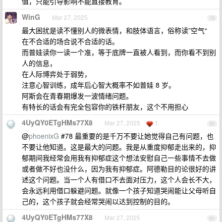
值，只能引导影响不能直接教育。
WinG
Mar 27, 2025
79
最大困扰是读不懂别人的微表情，和肢体语言，俗称读”空气“
在不合适的场合说不合适的话。
而普娃读你一读一个准，等于底牌一直被人看到，而你看不到别
人的信息，
在人际博弈处于弱势，
注意心智训练，成年后心智大概率不如普娃 8 岁。
阿斯会在青春期爆发一波情绪问题。
有特长的话会有完全包容你的铁杆朋友，这个不用担心
4UyQY0ETgHMs77X8
Mar 27, 2025
1
80
@
phoenixG
#78 最重要的是千万不要让她觉得自己有问题，也
不要让他知道。这是最大的问题。我是从重度抑郁走出来的，抑
郁期间我经常会用我有抑郁症这个想法安慰自己一些事情不去做
或者做不好也没什么，因为我有抑郁症。阿德勒目的论很好的讲
述这个问题。当一个人有借口不去面对压力，这个人会长不大，
会永远利用借口躲避问题。就像一个孩子知道哭闹能让父母听自
己的，这个孩子就会经常哭闹以达到控制的目的。
4UyQY0ETgHMs77X8
Mar 27, 2025
81