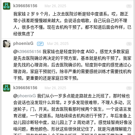
k396656156
Mar 26, 2025
71
我家娃 2 岁 9 个月，上次去医院诊断是轻中度谱系。哎，跟正
常小孩差距慢慢越来越大。会说话会唱歌，自己玩自己的不理
人，很多也不懂。现在去机构干预了。都不知道后面会咋样，已
经很焦虑了
phoenixG
Mar 26, 2025
OP
72
@
k396656156
我家娃也是轻度到中度 ASD 。感觉大多数家庭
是先去医院确诊再决定的干预方案，基本就是机构干预了。我家
是先找的心理咨询，后去医院确诊的。轻度到中度的感觉通过心
理咨询，家庭干预就行。除非严重的需要感统训练才需要找机构
干预。更重要的还是家庭日常干预。
k396656156
Mar 26, 2025
73
@
phoenixG
我们从小一岁多点能走路就去上托班了，那时候也
会说话也没发现什么异常。2 岁多发现很难带，不理人多动，沉
迷轮子，门，开关。就去医院看那时候两个医生，一个说语言发
育迟缓，一个说谱系。陆陆续续去机构进行干预了，年后准备上
幼儿园诊断轻中度，幼儿园上了 2 周劝退了。感觉娃智商好像没
啥问题，教他颜色、形状这些很快就记住了，就是沟通理解能力