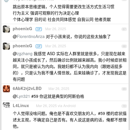
跳出原本思维逻辑，个人觉得需要更改生活方式生活习惯
行为主义 强调可观察的行为决定心理
个体心理学 目的论 社会共同体感觉 自我认同 他者贡献
phoenixG
Mar 26, 2025
OP
67
@
FlorentinoAriza
对于小孩来说，你说的这些太抽象了
phoenixG
Mar 26, 2025
OP
68
@
zgzhang
我感觉 ASD 实际在人群里就是很多，只是现在越来
越关注小孩成长了，然后确诊比例就越来越高。我小时候症状相
同，就只是被认为内向。我媳妇都不认为我内向（跟她话挺多
的），只是认为我不懂人情世故。后来娃确诊了，才发现我这是
有问题
6AbK2rj2vLBD
Mar 26, 2025
69
@
Lyn321
#59 你这就是典型的阿斯伯格
L4Linux
Mar 26, 2025 via Android
70
个人觉得没啥问题。俺也是不喜欢交朋友的人，#59 楼的症状描
述太主观，不确定自己是否有。有人说这是病的话，俺都不想理
他。