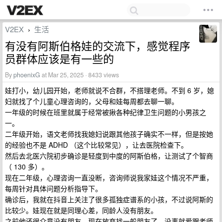
V2EX
生活
›
有没有阿斯伯格娃的交流下，感觉程序
员群体应该是有一些的
By
phoenixG
at Mar 25, 2025 · 8433 views
娃打小，幼儿园开始，老师就说不合群，不搭理老师。不到 6 岁，媳
妇就找了个儿童心理咨询的，父母和娃每周都去聊一聊。
一年级的时候在班里就属于经常被揪各种纪律卫生问题的小男孩之
一。
二年级开始，语文老师找我媳妇说跟其他孩子确实不一样，但是按她
的经验也不是 ADHD （这个比较常见），让去医院检查下。
然后去北医六院初步确诊是轻度到中度的阿斯伯格，让测试了个智商
（ 130 多）。
现在二年级，心理咨询一直没断，咨询师说我家娃这个情况不严重，
每周针对具体问题分析指导下。
确诊后，我就在抖音上关注了很多孤独症谱系的小孩，不过说阿斯的
比较少。娃现在就是同理心差，同龄人没有朋友。
之前他还很介意没有朋友，现在放弃找一般朋友了，没事就爱跟老师