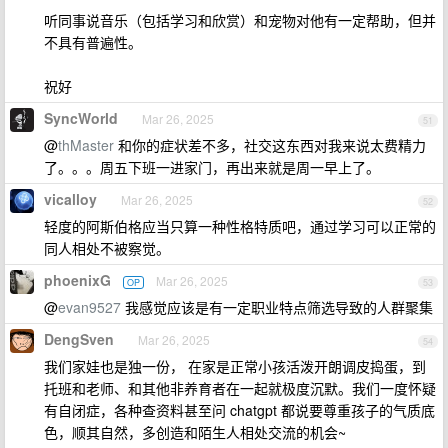
听同事说音乐（包括学习和欣赏）和宠物对他有一定帮助，但并
不具有普遍性。
祝好
SyncWorld
Mar 26, 2025
51
@
thMaster
和你的症状差不多，社交这东西对我来说太费精力
了。。。周五下班一进家门，再出来就是周一早上了。
vicalloy
Mar 26, 2025
52
轻度的阿斯伯格应当只算一种性格特质吧，通过学习可以正常的
同人相处不被察觉。
phoenixG
Mar 26, 2025
OP
53
@
evan9527
我感觉应该是有一定职业特点筛选导致的人群聚集
DengSven
Mar 26, 2025
54
我们家娃也是独一份， 在家是正常小孩活泼开朗调皮捣蛋，到
托班和老师、和其他非养育者在一起就极度沉默。我们一度怀疑
有自闭症，各种查资料甚至问 chatgpt 都说要尊重孩子的气质底
色，顺其自然，多创造和陌生人相处交流的机会~