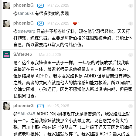
phoenixG
Mar 25, 2025
OP
5
@
sanbuks
有很多类似的表现
phoenixG
Mar 25, 2025
1
OP
6
@
timewarp
目前并不想卷娃学科，现在他学习很轻松，天天打
打游戏，练练乐器。主要是阿斯伯格的娃很难被卷的，只能让他
自愿，所以需要给非常大的情绪价值。
SAfte345
Mar 25, 2025
7
嗯？这个跟我娃班里一孩子一样， 一年级的时候放学后找我聊
说最近在看三体，最近老师要求他妈带去查，也是智商 130+，
但是结果是 ADHD 。我朋友家娃也是 ADHD 但是智商没有特殊
之处。两者的共同点就是他人的情绪感知能力极差，所以同龄社
交确实困难。小孩还行，因为不感知他人所以没啥内耗，但是家
长很累很累。
phoenixG
Mar 25, 2025
OP
8
@
SAfte345
ADHD 的小男孩现在还是挺普遍的，我家娃班上就
有一个。之前我家娃就找那个小孩做朋友。现在感觉不能太特
殊，再加上那小孩在班上没朋友了（二年级了还天天因为纪律问
题被老师批评），我家娃就放弃了。我家娃跟 ADHD 最大的区