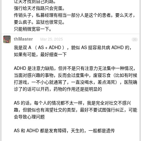
让天才找到自己的路。
强行给天才指路只会完蛋。
传销头子，私募经理有相当一部分人是这个的患者。要么天才，
要么疯子。监狱也很常见。
只能稍微宽容一下。
thMaster
Mar 25, 2025
30
我是双 A （ AS + ADHD ），貌似 AS 挺容易共病 ADHD 的，
如果有可能，最好细查一下
ADHD 是注意力缺陷，但并不是只有注意力无法集中一种情况，
当面对感兴趣的事物，反而会过度集中，废寝忘食（比如有时候
打游戏，一不小心就通宵了，一直没喝水，差点渴死），医院确
诊了的话可以开药，药物的作用还是挺明显的
AS 的话，每个人的情况都不太一样，我是完全对社交不感兴
趣，但貌似也有渴望社交的类型，最好不要试图强行纠正，可能
会导致心理问题
AS 和 ADHD 都是发育障碍，天生的，一般都是遗传