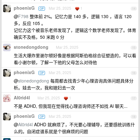
phoenixG
Mar 25, 2025
1
OP
14
@
F798
整体前 2%。记忆力是 140 多，逻辑 130 ，语言 120
多，反应 105 。
记忆力这个被音乐老师发现了，逻辑这个数学老师发现了。体育
确实不及格，50 米跑 0 分
stonedongdong
Mar 25, 2025
15
生活大爆炸里谢尔顿好像是根据阿斯伯格综合征塑造的，可以看
看小谢尔顿，了解一下他的父母怎么对待他
phoenixG
Mar 25, 2025
OP
16
@
stonedongdong
每周都去找青少年心理咨询具体问题具体分
析。娃去一次，我和媳妇去一次
Al0rid4l
Mar 25, 2025
1
17
不是 ADHD, 但我现在觉得找心理咨询师还不如找 AI 聊天...
phoenixG
Mar 25, 2025
OP
18
@
Al0rid4l
ADHD 就麻烦了，不光要心理辅导，还要感统训练什
么的。自闭症谱系就是个很麻烦的问题