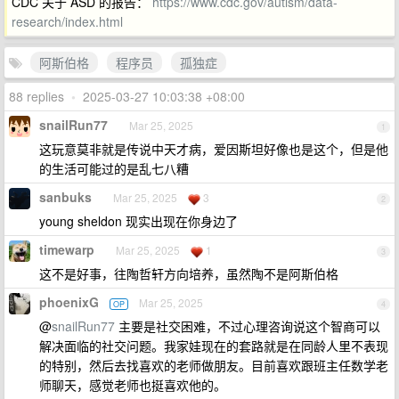
CDC 关于 ASD 的报告：
https://www.cdc.gov/autism/data-
research/index.html
阿斯伯格
程序员
孤独症
88 replies
•
2025-03-27 10:03:38 +08:00
snailRun77
Mar 25, 2025
1
这玩意莫非就是传说中天才病，爱因斯坦好像也是这个，但是他
的生活可能过的是乱七八糟
sanbuks
Mar 25, 2025
3
2
young sheldon 现实出现在你身边了
timewarp
Mar 25, 2025
1
3
这不是好事，往陶哲轩方向培养，虽然陶不是阿斯伯格
phoenixG
Mar 25, 2025
OP
4
@
snailRun77
主要是社交困难，不过心理咨询说这个智商可以
解决面临的社交问题。我家娃现在的套路就是在同龄人里不表现
的特别，然后去找喜欢的老师做朋友。目前喜欢跟班主任数学老
师聊天，感觉老师也挺喜欢他的。