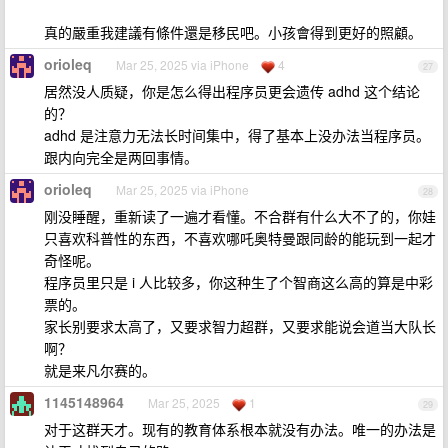
真的嚴重我建議有條件還是移民吧。小孩會得到更好的照顧。
orioleq
Mar 25, 2025 via iPhone
4
27
居然没人质疑，你是怎么得出程序员更会遗传 adhd 这个结论
的？
adhd 是注意力无法长时间集中，得了基本上没办法当程序员。
跟内向完全是两回事情。
orioleq
Mar 25, 2025 via iPhone
28
刚没睡醒，重新读了一遍才看懂。不合群有什么大不了的，你娃
只喜欢科普性的东西，不喜欢哪吒奥特曼跟同龄的能玩到一起才
奇怪呢。
程序员里只是 i 人比较多，你这种生了个智商这么高的算是中彩
票的。
家长别要求太高了，又要求智力超群，又要求能说会道当大队长
啊？
就是来凡尔赛的。
1145148964
Mar 25, 2025
1
29
对于这群天才。现有的教育体系根本就没有办法。唯一的办法是