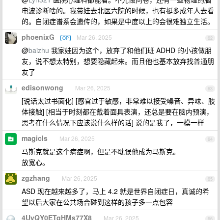
电波诊断啥的。我带娃去北医六院的时候，也有挺多成年人去看
的。自闭症谱系会遗传的，如果是中度以上的会很难独立生活。
phoenixG
Mar 26, 2025
OP
62
@
baizhu
我家娃因为这个，放弃了和他们班 ADHD 的小孩做朋
友，说不想太特别，想要隐藏起来。而且他也基本放弃找普通朋
友了
edisonwong
Mar 26, 2025
63
[说话太过书面化] [感官过于敏感，非常难以接受噪音、异味、肢
体接触] [相当于时刻都在戴着面具表演，还总是要在脑内预演，
思考在什么情况下应该说什么样的话] 说的是我了，一模一样
magicls
Mar 26, 2025
64
马斯克就是这个病症啊，但是不耽误他成为马斯克。
放宽心。
zgzhang
Mar 26, 2025
65
ASD 现在越来越多了，马上 4.2 就是世界自闭症日，真诚的希
望以后大家在公共场合碰到这样的孩子多一点包容
4UyQY0ETgHMs77X8
Mar 26, 2025
66