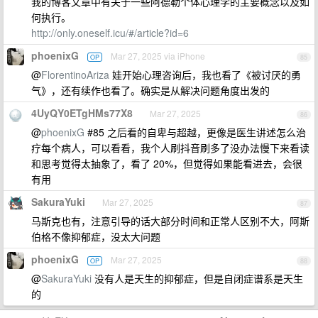
我的博客文章中有关于一些阿德勒个体心理学的主要概念以及如
何执行。
http://only.oneself.icu/#/article?id=6
phoenixG
Mar 27, 2025 via iPhone
OP
85
@
FlorentinoAriza
娃开始心理咨询后，我也看了《被讨厌的勇
气》，还有续作也看了。确实是从解决问题角度出发的
4UyQY0ETgHMs77X8
Mar 27, 2025
86
@
phoenixG
#85 之后看的自卑与超越，更像是医生讲述怎么治
疗每个病人，可以看看，我个人刷抖音刷多了没办法慢下来看读
和思考觉得太抽象了，看了 20%，但觉得如果能看进去，会很
有用
SakuraYuki
Mar 27, 2025
87
马斯克也有，注意引导的话大部分时间和正常人区别不大，阿斯
伯格不像抑郁症，没太大问题
phoenixG
Mar 27, 2025
OP
88
@
SakuraYuki
没有人是天生的抑郁症，但是自闭症谱系是天生
的