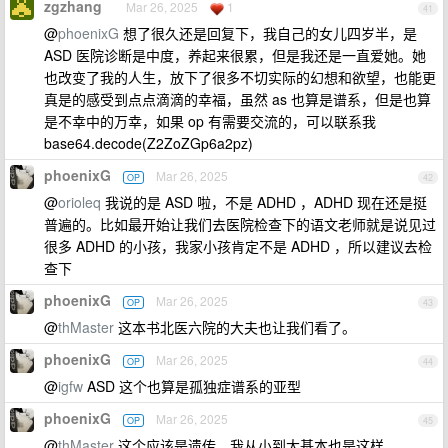
zgzhang
Mar 26, 2025
1
41
@
phoenixG
想了很久还是回复下，我自己的女儿四岁半，是
ASD 医院诊断是中度，养起来很累，但是我还是一直爱她。她
也改变了我的人生，放下了很多不切实际的幻想和欲望，也能更
真是的感受到点点滴滴的幸福，虽然 as 也算是谱系，但是也算
是不幸中的万幸，如果 op 有需要交流的，可以联系我
base64.decode(Z2ZoZGp6a2pz)
phoenixG
Mar 26, 2025
OP
42
@
orioleq
我说的是 ASD 啦，不是 ADHD ，ADHD 现在还是挺
普遍的。比如最开始让我们去医院检查下的语文老师就是说见过
很多 ADHD 的小孩，我家小孩肯定不是 ADHD ，所以建议去检
查下
phoenixG
Mar 26, 2025
OP
43
@
thMaster
这本书北医六院的大夫也让我们看了。
phoenixG
Mar 26, 2025
OP
44
@
igfw
ASD 这个也算是孤独症谱系的亚型
phoenixG
Mar 26, 2025
OP
45
@
thMaster
这个应该是遗传，我从小到大基本也是这样