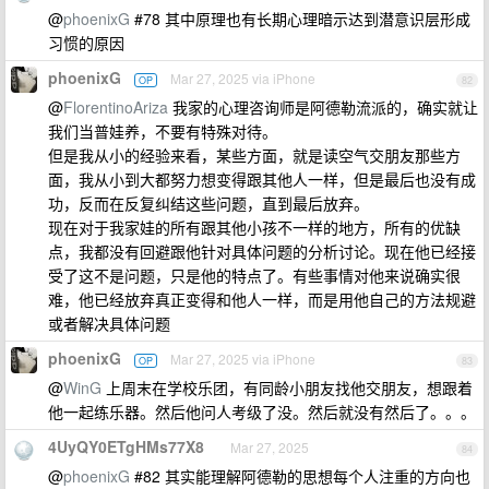
@
phoenixG
#78 其中原理也有长期心理暗示达到潜意识层形成
习惯的原因
phoenixG
Mar 27, 2025 via iPhone
OP
82
@
FlorentinoAriza
我家的心理咨询师是阿德勒流派的，确实就让
我们当普娃养，不要有特殊对待。
但是我从小的经验来看，某些方面，就是读空气交朋友那些方
面，我从小到大都努力想变得跟其他人一样，但是最后也没有成
功，反而在反复纠结这些问题，直到最后放弃。
现在对于我家娃的所有跟其他小孩不一样的地方，所有的优缺
点，我都没有回避跟他针对具体问题的分析讨论。现在他已经接
受了这不是问题，只是他的特点了。有些事情对他来说确实很
难，他已经放弃真正变得和他人一样，而是用他自己的方法规避
或者解决具体问题
phoenixG
Mar 27, 2025 via iPhone
OP
83
@
WinG
上周末在学校乐团，有同龄小朋友找他交朋友，想跟着
他一起练乐器。然后他问人考级了没。然后就没有然后了。。。
4UyQY0ETgHMs77X8
Mar 27, 2025
84
@
phoenixG
#82 其实能理解阿德勒的思想每个人注重的方向也