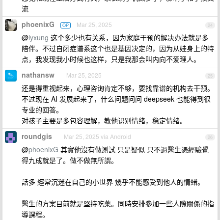
流
phoenixG
Mar 25, 2025
OP
24
@
lyxung
这个多少也有关系，因为家庭干预的解决办法就是多
陪伴。不过自闭症谱系这个也是基因决定的，因为从娃身上的特
点，我发现我小时候也这样，只是我那会叫内向不爱理人。
nathansw
Mar 25, 2025
25
还是得重视起来，心理咨询肯定不够，要找靠谱的机构去干预。
不过现在 AI 发展起来了，什么问题问问 deepseek 也能得到很
专业的回答。
对孩子主要是多包容理解，教他识别情绪，稳定情绪。
roundgis
Mar 25, 2025 via Android
26
@
phoenixG
其實他沒有做測試 只是疑似 只不過醫生憑經驗覺
得九成就是了。做不做無所謂。
話多 經常沉迷在自己的小世界 幾乎不能感受到他人的情緒。
醫生的方案目前就是堅持吃藥。同時安排參加一些人際關係的指
導課程。