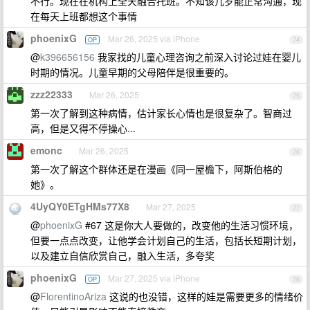
不行。现在在机构上全天融合托班。不知该几岁能正常沟通，现
在每天上班都想这个事情
phoenixG
Mar 26, 2025 via iPhone
OP
74
@
k396656156
我家找的儿童心理咨询之前深入讨论过娃在婴儿
时期的情况。儿童早期的父母陪伴是很重要的。
zzz22333
Mar 26, 2025
75
第一次了解到这种病情，估计家长心情也是很复杂了。智商过
高，但是又得不停操心...
emonc
Mar 26, 2025
76
第一次了解这个群体还是在漫画《同一屋檐下，阿斯伯格的
她》。
4UyQY0ETgHMs77X8
Mar 27, 2025
77
@
phoenixG
#67 这是你大人要做的，改变他的生活习惯环境，
但要一点点改变，让他学会计划自己的生活，包括长短期计划，
以及建立自信欣赏自己，融入生活，多夸奖
phoenixG
Mar 27, 2025 via iPhone
OP
78
@
FlorentinoAriza
这说的也没错，这样的娃是需要更多的情绪价