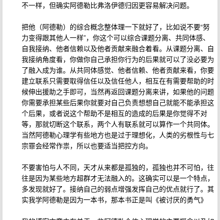
不一样，但确实阿德勒比弗洛伊德归因更容易解决问题。
把他（阿德勒）的综合概念整体理一下就好了，比如说不要“努
力变得跟其他人一样”，你这个可以综合课题分离、共同体感、
自我接纳、他者信赖以及他者贡献来融合着看。从课题分离、自
我接纳角度看，你做你自己承担你行为的后果就可以了没必要为
了融入成为谁。从共同体感觉、他者信赖、他者贡献来看，你要
建立联系只需要取得信任以及信任他人，相互在有需要帮助的时
候伸出援助之手即可，当然再返回课题分离来讲，如果他的问题
你需要承担某些后果你就要对自己负责想想自己就能不能承担这
个后果，或者说这个帮助不是相互的造成的后果是你觉得不对
等，那就切断这个联系，两个人有联系就可以算作一个共同体。
当然阿德勒心理学有些地方也是过于理想化，人类的劣根性与七
宗罪会经常作祟，所以也要适当把控方向。
不要害怕与人不同，天才从来都是孤独的，孤独也并不可怕，往
往是因为某些地方超群才无法融入的。这确实可以是一个特点，
多发现就好了。接纳自己的弱点增强发挥自己的优点就行了。其
实我学阿德勒是因为一本书，那本书正是叫《被讨厌的勇气》