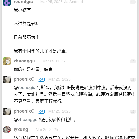
roundgis
Mar 25, 2025 via Android
19
我小孩有
不过算是轻症
目前服药为主
我有个同学的儿子才是严重。
zhuanggu
Mar 25, 2025
20
你的娃是神童，结束
phoenixG
Mar 25, 2025
OP
21
@
roundgis
阿斯么，我家娃医院说是轻度到中度，后来就没再
去了，太难挂号。然后一直坚持心理咨询，心理咨询师说我家娃
不算严重，家庭干预就行。
phoenixG
Mar 25, 2025
OP
22
@
zhuanggu
特别废家长和老师。
lyxung
Mar 25, 2025
23
感觉和现在生活方式有关，家长玩手机太多了，影响了和小孩交