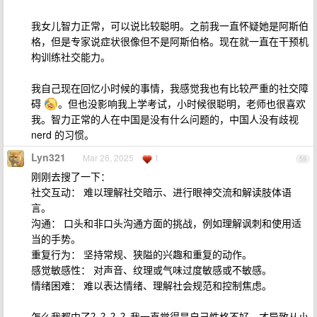
我女儿智力正常，可以说比较聪明。之前我一直怀疑她是阿斯伯
格，但是专家说症状很像但不是阿斯伯格。现在就一直在干预机
构训练社交能力。
我自己现在回忆小时候的事情，我感觉我也有比较严重的社交障
碍
。但也没影响我上学考试，小时候很聪明，老师也很喜欢
我。智力正常的人在中国是没有什么问题的，中国人没有歧视
nerd 的习惯。
Lyn321
Mar 26, 2025
1
59
刚刚去搜了一下：
社交互动： 难以理解社交暗示、进行眼神交流和解读肢体语
言。
沟通： 口头和非口头沟通方面的挑战，例如理解讽刺和使用适
当的手势。
重复行为： 坚持常规、狭隘的兴趣和重复的动作。
感觉敏感性： 对声音、纹理或气味过度敏感或不敏感。
情绪困难： 难以表达情绪、理解社会规范和控制焦虑。
怎么我都中了？？？？我一直觉得是自己性格不好，才导致从小