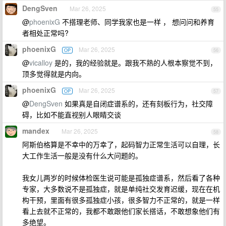
DengSven
Mar 26, 2025
55
@
phoenixG
不搭理老师、同学我家也是一样 ， 想问问和养育
者相处正常吗?
phoenixG
Mar 26, 2025
OP
56
@
vicalloy
是的，我的经验就是。跟我不熟的人根本察觉不到，
顶多觉得就是内向。
phoenixG
Mar 26, 2025
OP
57
@
DengSven
如果真是自闭症谱系的，还有刻板行为，社交障
碍，比如不能直视别人眼睛交谈
mandex
Mar 26, 2025
58
阿斯伯格算是不幸中的万幸了，起码智力正常生活可以自理，长
大工作生活一般是没有什么大问题的。
我女儿两岁的时候体检医生说可能是孤独症谱系，然后看了各种
专家，大多数说不是孤独症，就是单纯社交发育迟缓，现在在机
构干预，里面有很多孤独症小孩，很多智力不正常的，就是一样
看上去就不正常的，我都不敢跟他们家长搭话，不敢想象他们有
多绝望。