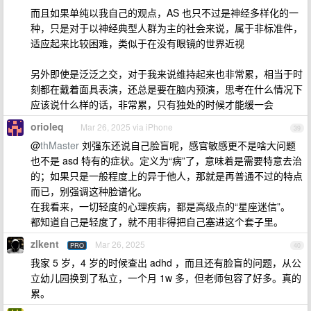
而且如果单纯以我自己的观点，AS 也只不过是神经多样化的一
种，只是对于以神经典型人群为主的社会来说，属于非标准件，
适应起来比较困难，类似于在没有眼镜的世界近视
另外即使是泛泛之交，对于我来说维持起来也非常累，相当于时
刻都在戴着面具表演，还总是要在脑内预演，思考在什么情况下
应该说什么样的话，非常累，只有独处的时候才能缓一会
orioleq
Mar 26, 2025 via iPhone
39
@
thMaster
刘强东还说自己脸盲呢，感官敏感更不是啥大问题
也不是 asd 特有的症状。定义为“病”了，意味着是需要特意去治
的；如果只是一般程度上的异于他人，那就是再普通不过的特点
而已，别强调这种脸谱化。
在我看来，一切轻度的心理疾病，都是高级点的“星座迷信”。
都知道自己是轻度了，就不用非得把自己塞进这个套子里。
zlkent
Mar 26, 2025
PRO
40
我家 5 岁，4 岁的时候查出 adhd ，而且还有脸盲的问题，从公
立幼儿园换到了私立，一个月 1w 多，但老师包容了好多。真的
累。