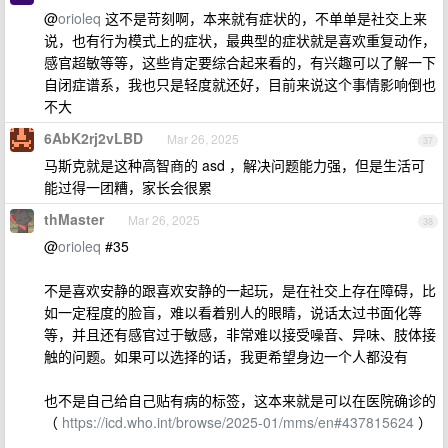
@
orioleq
这不是苛刻啊，本来就有症状的，不单单是社交上来
说，也有行为模式上的症状，最典型的症状就是喜欢重复动作，
感官超敏等等，这些肯定要综合起来看的，有兴趣可以了解一下
自闭症谱系，我也只是轻度就还好，目前来说这个事情影响倒也
不大
6AbK2rj2vLBD
Mar 26, 2025
37
马斯克就是这种高智商的 asd ，解决问题能力强，但是生活可
能过得一团糟，家长会很累
thMaster
Mar 26, 2025
38
@
orioleq
#35
不是喜欢安静的跟喜欢安静的一起玩，是在社交上存在障碍，比
如一定程度的脸盲，难以看着别人的眼睛，说话太过书面化等
等，并且还有感官过于敏感，非常难以接受噪音、异味、肢体接
触的问题。如果可以选择的话，我更希望身边一个人都没有
也不是自己给自己贴有病的标签，这本来就是可以在医院确诊的
（
https://icd.who.int/browse/2025-01/mms/en#437815624
）