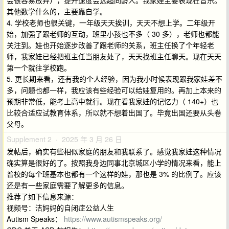
会很容易放弃），提升速度会远超同龄人。我家娃主要表现在音乐。
其他数学什么的，主要靠自学。
4. 学校老师也很关键，一年级天天挨训，天天不想上学。二年级开
始，加强了跟老师的互动，班里小孩也不多（ 30 多），老师也都能
关注到。娃也开始逐步改善了跟老师的关系，班主任换了个年轻老
师，我家娃已经把班主任当朋友处了，天天找班主任聊天。现在天天
第一个就往学校跑。
5. 更长期来看，还有我的个人经验，因为我小时候表现跟我家娃差不
多，问题也都一样，我应该有些经验可以给娃复用的。再加上本来的
预期非常低，能考上高中就行。现在看我家娃的记忆力（ 140+）也
比较合适应试教育体系，所以就不想着出国了。毕竟出国还要从头卷
父母。
Supplement 2 · 2025 年 3 月 26 日
发帖后，确实有些相似家庭的朋友和我联系了。感觉我家娃这种情况
确实算是很好的了。按照我身边同事北京城区小学的情况来看，能上
普校的每个班基本也都有一个这样的娃，那也是 3% 的比例了。应该
还是有一些家庭需要了解更多的信息。
推荐了如下信息来源：
视频号：洁妈妈的自闭症公益人生
Autism Speaks：
https://www.autismspeaks.org/