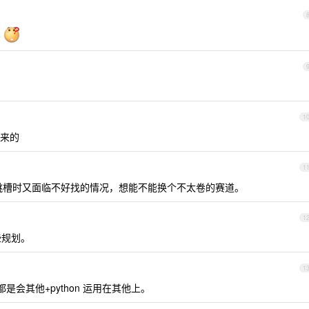
吗
1
来的
1
候跳槽时又面临不好找的情况，想能不能换个不太卷的赛道。
1
些规划。
1
都是会其他+python 运用在其他上。