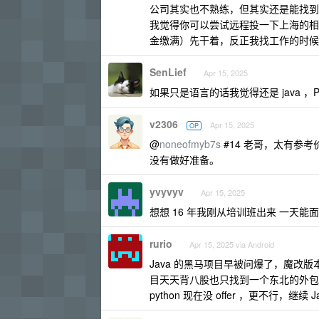
公司其实也不熟练，但其实还是能找到
我觉得你可以尝试远程投一下上海的相关 
金缴满）先干着，反正我找工作的时候
SenLief
Apr 15, 2025
如果只是语言的话我觉得还是 java 
v2306
Apr 15, 2025
OP
@
noneofmyb7s
#14 老哥，太有参
没有做好准备。
yvyvyv
Apr 15, 2025
想想 16 年我刚从培训班出来 一天能
rurio
Apr 15, 2025 via Android
Java 的黑马项目早被问爆了，魔
目天天背八股也只找到一个东北的外包
python 现在没 offer ，更不行，继续 J