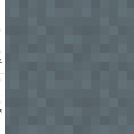
一
5
6
还
7
8
项