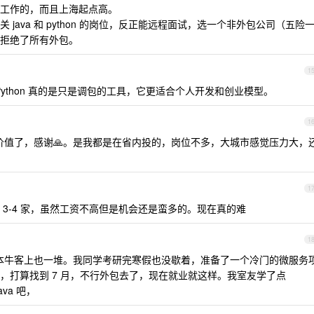
工作的，而且上海起点高。
java 和 python 的岗位，反正能远程面试，选一个非外包公司（五险
拒绝了所有外包。
1
，Python 真的是只是调包的工具，它更适合个人开发和创业模型。
1
考价值了，感谢🙏。是我都是在省内投的，岗位不多，大城市感觉压力大，
1
面 3-4 家，虽然工资不高但是机会还是蛮多的。现在真的难
1
改版本牛客上也一堆。我同学考研完寒假也没歇着，准备了一个冷门的微服务
，打算找到 7 月，不行外包去了，现在就业就这样。我室友学了点
ava 吧，