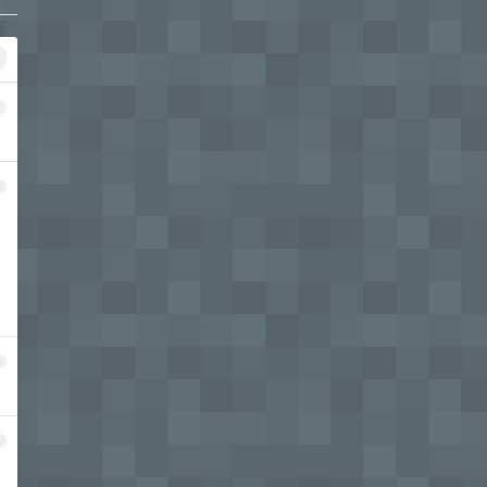
1
2
3
4
，