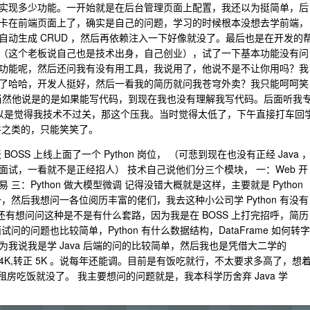
实现多少功能。一开始就是在后台管理页面上配置，我还以为挺简单，后
卡在前端页面上了，确实是自己的问题，学习的时候根本没想去学前端，
 差不多自动生成 CRUD ，然后再依赖注入一下好像就没了。最后也是在开发的
（这个老板说自己也是技术出身，自己创业），试了一下基本功能没有问
功能呢，然后还问我有没有用工具，我说用了，他说不是不让你用吗？我
了哈哈，开发人挺好，然后一看我的简历就问我苍穹外卖？我只能呵呵笑
7K,当然他说是的是如果能写代码，到现在我也没有理解我写代码。后面听我
当然可以是觉得我技术不过关，那这个压我。当时觉得太低了，下午直接打车回
件之类的，只能笑笑了。
SS 上线上面了一个 Python 岗位， （可悲到现在也没有正经 Java 
试，一看就不是正经招人） 技术自己说他们分三个模块， 一：Web 开
量化交易 三：Python 做大模型微调 记得没错大概就是这样，主要就是 Python
然后我想问一各位阅历丰富的佬们，我去这种小公司学 Python 有没有
？ 还有想问问这种是不是有什么套路，因为我是在 BOSS 上打完招呼，简历
的问题也比较简单，Python 有什么数据结构，DataFrame 如何转字
为我说我是学 Java 后端的问的比较简单，然后我也是凭借大二学的
月 4K,转正 5K 。说每年还能调。目前是有饭吃就行，不太要求多高了，想
房吃饭就没了。 我主要想问的问题就是，我本科学历舍弃 Java 学