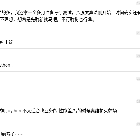
1
学学的多，我还拿一个多月准备考研复试，八股文算法刚开始，时间确实还
不理想，想着是先骑驴找马吧，不行骑狗也行😂。
2
吃上饭
2
hon 。
2
2
吃透吧,python 不太适合搞业务的,性能差,写的时候爽维护火葬场.
2
a 和前端了……