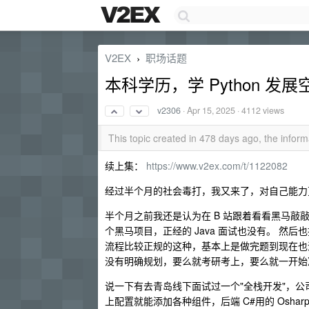
V2EX
职场话题
›
本科学历，学 Python 发
v2306
·
Apr 15, 2025
· 4112 views
This topic created in 478 days ago, the info
续上集：
https://www.v2ex.com/t/1122082
经过半个月的社会毒打，我又来了，对自己能力
半个月之前我还是认为在 B 站跟着看看黑马敲敲
个黑马项目，正经的 Java 面试也没有。 然
流程比较正规的这种，基本上是做完题到现在也
没有明确规划，要么就考研考上，要么就一开始
说一下有去青岛线下面试过一个"全栈开发"，公司没有超
上配置就能添加各种组件，后端 C#用的 Osh