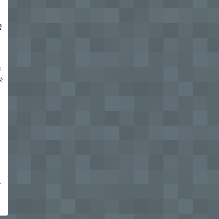
帮
专
学
，
着