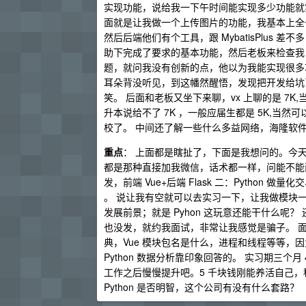
实现功能，说给我一下午时间能实现多少功能就
面就是让我做一个上传图片的功能，我基本上全
然后后端他们有个工具，跟 MybatisPlus
助下完成了要求的基本功能，然后老板来检查我
题，就问我没有创新的点，他以为我能实现很多
耳朵背没听见，到这幡然醒悟，发现把开发给坑
笑。 后面和老板又坐下来聊，vx 上聊的是 
升本说给不了 7K ，一般应届生都是 5K,
校了。 中间还了解一些什么多益网络，海隆软
重点
： 上面都是瞎扯了，下面是我想问的。今天 BO
都是那种直接加我微信，话术都一样，问能不能面
发，前端 Vue+后端 Flask 二：Python 做
。 说让我有空就可以去实习一下，让我做模块一，
发展前景；就是 Pyhon 这玩意还能干什么呢
也没发，就约我面试，非常让我感觉是骗子。 面试问
典，Vue 模块包名是什么，进程和线程等等，因
Python 数据分析靠印象回答的。 实习期三个
工作之后慢慢提升吧。5 千块钱刚能养活自己，租
Python 是否明智，这个公司有没有什么套路？