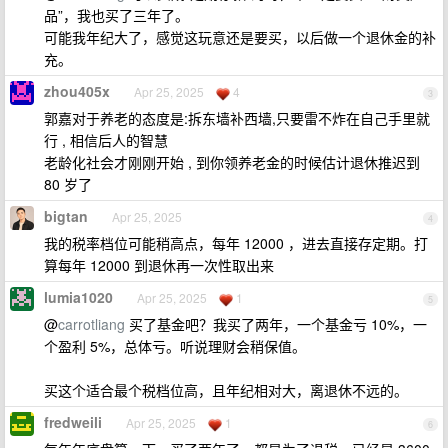
品”，我也买了三年了。
可能我年纪大了，感觉这玩意还是要买，以后做一个退休金的补
充。
zhou405x
Apr 25, 2025
4
3
郭嘉对于养老的态度是:拆东墙补西墙,只要雷不炸在自己手里就
行 , 相信后人的智慧
老龄化社会才刚刚开始 , 到你领养老金的时候估计退休推迟到
80 岁了
bigtan
Apr 25, 2025
4
我的税率档位可能稍高点，每年 12000 ，进去直接存定期。打
算每年 12000 到退休再一次性取出来
lumia1020
Apr 25, 2025
1
5
@
carrotliang
买了基金吧？我买了两年，一个基金亏 10%，一
个盈利 5%，总体亏。听说理财会稍保值。
买这个适合最个税档位高，且年纪相对大，离退休不远的。
fredweili
Apr 25, 2025
1
6