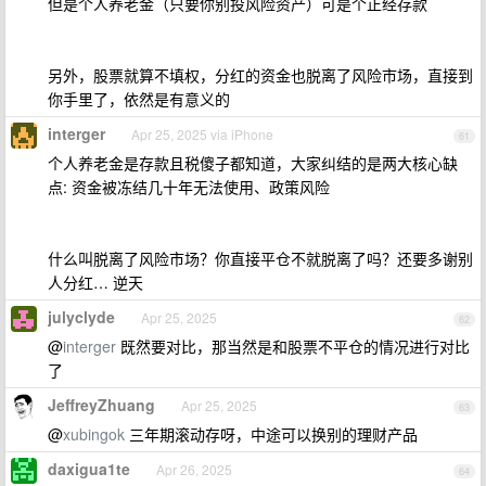
但是个人养老金（只要你别投风险资产）可是个正经存款
另外，股票就算不填权，分红的资金也脱离了风险市场，直接到
你手里了，依然是有意义的
interger
Apr 25, 2025 via iPhone
61
个人养老金是存款且税傻子都知道，大家纠结的是两大核心缺
点: 资金被冻结几十年无法使用、政策风险
什么叫脱离了风险市场？你直接平仓不就脱离了吗？还要多谢别
人分红… 逆天
julyclyde
Apr 25, 2025
62
@
interger
既然要对比，那当然是和股票不平仓的情况进行对比
了
JeffreyZhuang
Apr 25, 2025
63
@
xubingok
三年期滚动存呀，中途可以换别的理财产品
daxigua1te
Apr 26, 2025
64