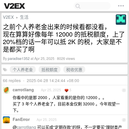
V2EX
生活
›
之前个人养老金出来的时候看都没看，
现在算算好像每年 12000 的抵税额度，上了
20%档的话一年可以抵 2K 的税，大家是不
是都买了啊
By
paradise1352
at Apr 25, 2025 · 8026 views
个人养老金
抵税额度
税收优惠
66 replies
•
2025-04-28 14:24:44 +08:00
carrotliang
Apr 25, 2025
5
1
你看中的是那 2000 ，人家看重的是你的 12000 。。
买了 3 年个人养老金了，目前本金仅剩 32000 。今年观望一
下。
FanError
Apr 25, 2025
2
@
carrotliang
可以买成“定期存款”的呀，不一定要买“理财类产