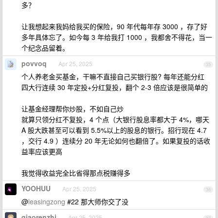
多？
让我想起来我妈给我买的保险，90 年代每年存 3000 ，存了好
多年具体忘了。如今每 3 年给我打 1000 ，我都舍不得花，当一
个纪念品留着。
povvoq
Apr 25, 2025
35
个人养老金买基金，干嘛不直接自己买银行股? 每年还能分红
四大行连续 30 年定投+分红复投，翻个 2-3 倍应该是很简单的
让基金经理帮你炒股，不如自己炒
就算只领分红不复投，4 个点（大银行股息率都大于 4%，哪天
A 股大跌甚至可以看到 5.5%以上的股息的银行。招行现在 4.7
，交行 4.9 ）连续分 20 年无论如何也翻倍了。如果复投的话收
益率应该更高
我觉得收益完全比省得那点税赚得多
YOOHUU
Apr 25, 2025
36
@
leasingzong
#22 那大师你交了没
qiaorenzhi
Apr 25, 2025