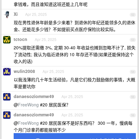
拿钱难，而且谁知道这班还能上几年呢
Xi
Apr 25, 2025
52
现在男性退休年龄是多少来着？到退休的年纪还能领多久的退休
金、还能花多少钱？不如提前买点医疗保险比较实际。
tctocn
Apr 25, 2025
53
20%提取还需缴 3%, 定期 30-40 年收益也摊到忽略不计了, 损失
了流动性; 我认为临近退休的 10 年存还不错(如果还能保持这个
收入的话)
wulin2008
Apr 25, 2025
54
以我浅薄的几十年生活经验，凡是它们极力鼓励做的事情，大概
率是要坑你
danaesoziommw49
Apr 25, 2025
55
@
FreeWong
#20 居民医保？
danaesoziommw49
Apr 25, 2025
56
@
FreeWong
#20 居民医保不是好东西吗？ 300 一年，慢病每
个月门诊拿药都能报销不少