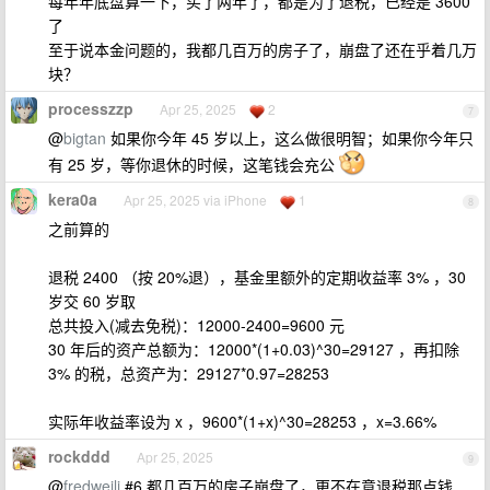
每年年底盘算一下，买了两年了，都是为了退税，已经是 3600
了
至于说本金问题的，我都几百万的房子了，崩盘了还在乎着几万
块？
processzzp
Apr 25, 2025
2
7
@
bigtan
如果你今年 45 岁以上，这么做很明智；如果你今年只
有 25 岁，等你退休的时候，这笔钱会充公
kera0a
Apr 25, 2025 via iPhone
1
8
之前算的
退税 2400 （按 20%退），基金里额外的定期收益率 3% ，30
岁交 60 岁取
总共投入(减去免税)：12000-2400=9600 元
30 年后的资产总额为：12000*(1+0.03)^30=29127 ，再扣除
3% 的税，总资产为：29127*0.97=28253
实际年收益率设为 x ，9600*(1+x)^30=28253 ，x=3.66%
rockddd
Apr 25, 2025
9
@
fredweili
#6 都几百万的房子崩盘了，更不在意退税那点钱