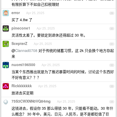
有限折算下不如自己扣税理财
error
Apr 25, 2025
29
买了 4.8w 了
pinecone1
Apr 25, 2025
30
灵活性太差了。要锁定到退休还得超过 30 年。
ScepterZ
Apr 25, 2025
31
@
Clannad0708
对于传统的储蓄习惯，这 2k 只会换个地方存起
来
nuomi196500
Apr 25, 2025
32
当某个东西推出就是为了推迟暴雷时间的时候，讨论这个东西好
不好有意义？？？
Rickkkkkkk
Apr 25, 2025
33
放进去买定期
75S3CWXNN0VQ84mg
Apr 25, 2025
34
这钱进去，假设你 35 那么得锁 30 年，只能看不能动。30 年什
么概念？ 30 年中，美元、日元、人民币，是不是都贬值了巨