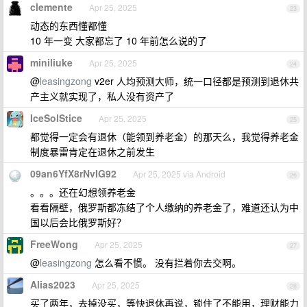
clemente
Apr 25, 2025
23
动态的东西懂都懂
10 年一变 大家都忘了 10 年前怎么说的了
miniliuke
Apr 25, 2025
24
@
leasingzong
v2er 人均预测大师，统一口径都是预测到退休共
产主义就实现了，私人没有资产了
IceSolStice
Apr 25, 2025
25
都觉得一定会有退休（能领到养老金）的那天么，我觉得养老金
制度暴雷肯定在退休之前发生
09an6YfX8rNvIG92
Apr 25, 2025 via Android
26
。。。还在幻想领养老金
看看隔壁，俄罗斯都冻结了个人缴纳的养老金了，难道还认为中
国以后会比俄罗斯好？
FreeWong
Apr 25, 2025
27
@
leasingzong
怎么看不惯。 没有拦着你去交啊。
Alias2023
Apr 25, 2025
28
买了两年，去掉没买，等快退休再说，锁住了不能用，理财能力