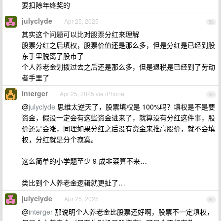
要扣除年终奖的
julyclyde
Apr 25, 2025
58
其实这个问题可以比对股票分红来理解
股票分红之后填权，股票价值还是那么多，但是分红是已经到股
东手里脱离了股市了
个人养老金划拨过去之后还是那么多，但是退税是已经到了劳动
者手里了
interger
Apr 25, 2025 via iPhone
59
@
julyclyde
思维太逆天了，股票填权是 100%吗？填权是不是要
资金，假设一定会有这些资金进来了，就算没有分红这件事，股
价还是会涨，同理如果分红之后没有资金来推高股价，就不会填
权，分红就是分个寂寞。
这么简单的小学题至少 9 成韭菜算不来…
类比到个人养老金逻辑就更扯了…
julyclyde
Apr 25, 2025
60
@
interger
那说明个人养老金比股票还好啊，股票不一定填权，