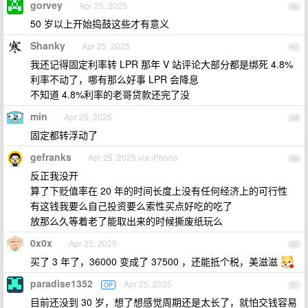
gorvey
Apr 25, 2025
46
50 岁以上开始捣鼓这些才有意义
Shanky
Apr 25, 2025
47
我还记得固定利率转 LPR 那年 V 站评论大部分都是绑死 4.8%
利率不动了，哪有那么好事 LPR 会降息
不知道 4.8%利率的老哥贷款还完了没
min
Apr 25, 2025
48
固定都转浮动了
gefranks
Apr 25, 2025 via iPhone
49
反正我没开
算了下贬值率在 20 年的时间长度上没有任何经济上的可行性
有这钱我要么自己投资要么索性买点好吃的吃了
放那么久等着老了能取出来的时候撕废纸玩么
0x0x
Apr 25, 2025
50
买了 3 年了，36000 变成了 37500 ，还能抵个税，美滋滋
paradise1352
Apr 25, 2025
OP
51
目前还没到 30 岁，想了想感觉周期还是太长了，就怕交钱容易