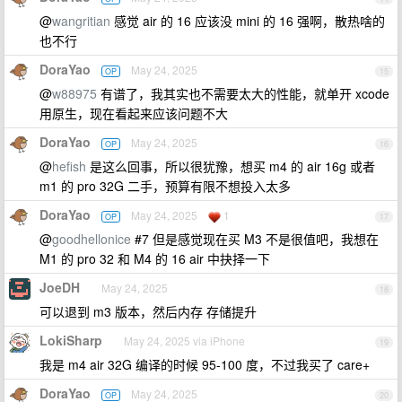
@
wangritian
感觉 air 的 16 应该没 mini 的 16 强啊，散热啥的
也不行
DoraYao
May 24, 2025
OP
15
@
w88975
有谱了，我其实也不需要太大的性能，就单开 xcode
用原生，现在看起来应该问题不大
DoraYao
May 24, 2025
OP
16
@
hefish
是这么回事，所以很犹豫，想买 m4 的 air 16g 或者
m1 的 pro 32G 二手，预算有限不想投入太多
DoraYao
May 24, 2025
1
OP
17
@
goodhellonice
#7 但是感觉现在买 M3 不是很值吧，我想在
M1 的 pro 32 和 M4 的 16 air 中抉择一下
JoeDH
May 24, 2025
18
可以退到 m3 版本，然后内存 存储提升
LokiSharp
May 24, 2025 via iPhone
19
我是 m4 air 32G 编译的时候 95-100 度，不过我买了 care+
DoraYao
May 24, 2025
OP
20