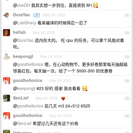
@
JoeDH
我其实想一步到位，直接退到 M1
DoraYao
May 24, 2025
OP
21
@
LokiSharp
看来编译的时候得忍一忍了
hefish
May 24, 2025
22
@
DoraYao
选内存大的。 吃 cpu 的任务，可以拿个风扇对着
吹。
keepongjl
May 24, 2025
23
@
goodhellonice
嗯，在心动购物节，更多好卷那里每天抽超级
惊喜红包，每天抽一次，给了一个 5000-300 的优惠卷
goodhellonice
May 24, 2025
24
@
keepongjl
#23 好的 感谢 我去看看
SenLief
May 24, 2025
1
25
@
goodhellonice
前几天 m3 24+512 6525
goodhellonice
May 24, 2025
26
@
SenLief
希望过几天还有这个价格
littlewing
May 24, 2025