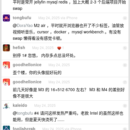
平时是常开 jellyfin mysql redis ，加上大概 2-3 个后端项目开始
swap
tongbufu
May 24, 2025 via iPhone
4
@
DoraYao
M2 air ，平时就开浏览器也开了不少标签，油管放
视频听音乐，cursor ，docker ，mysql workbench 。有没有
swap 懒得看没有感觉卡顿。
hefish
May 24, 2025
1
5
别停 1# 忽悠， 内存多点总没坏处。
goodhellonice
May 24, 2025
6
歪个楼，你的头像挺好玩的
goodhellonice
May 24, 2025
7
前几天好像是 M3 的 16+512 6700 左右？ M3 和 M4 的差别好
像不是很大
kaleido
May 24, 2025
8
@
tongbufu
#4 请问这样发热严重吗，老款 Intel 的虽然这样也
能用，但是夏天快烫死了......
foolishcrab
May 24, 2025 via iPhone
9