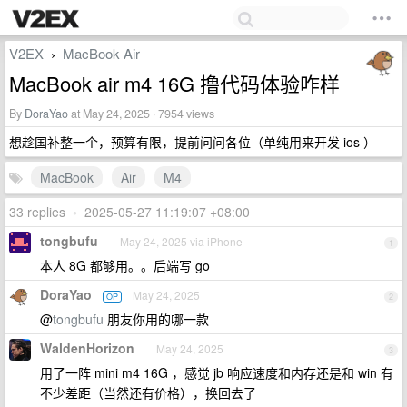
V2EX
MacBook Air
›
MacBook air m4 16G 撸代码体验咋样
By
DoraYao
at May 24, 2025 · 7954 views
想趁国补整一个，预算有限，提前问问各位（单纯用来开发 ios ）
MacBook
Air
M4
33 replies
•
2025-05-27 11:19:07 +08:00
tongbufu
May 24, 2025 via iPhone
1
本人 8G 都够用。。后端写 go
DoraYao
May 24, 2025
OP
2
@
tongbufu
朋友你用的哪一款
WaldenHorizon
May 24, 2025
3
用了一阵 mini m4 16G ，感觉 jb 响应速度和内存还是和 win 有
不少差距（当然还有价格），换回去了