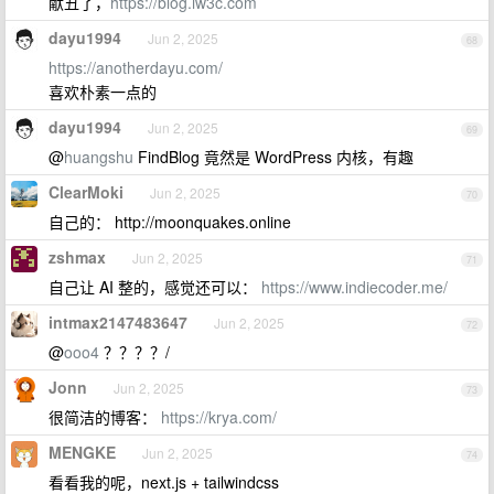
献丑了，
https://blog.iw3c.com
dayu1994
Jun 2, 2025
68
https://anotherdayu.com/
喜欢朴素一点的
dayu1994
Jun 2, 2025
69
@
huangshu
FindBlog 竟然是 WordPress 内核，有趣
ClearMoki
Jun 2, 2025
70
自己的： http://moonquakes.online
zshmax
Jun 2, 2025
71
自己让 AI 整的，感觉还可以：
https://www.indiecoder.me/
intmax2147483647
Jun 2, 2025
72
@
ooo4
？？？？/
Jonn
Jun 2, 2025
73
很简洁的博客：
https://krya.com/
MENGKE
Jun 2, 2025
74
看看我的呢，next.js + tailwindcss