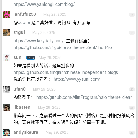
https://www.yanlongli.com/blog/
lanfufu233
May 29, 2025
17
@
pdone
这个真好看，请问 UI 有开源吗
z1gui
May 29, 2025
18
https://www.lazydaily.cn/
，主题在这里：
https://github.com/z1gui/hexo-theme-ZenMind-Pro
suni
May 29, 2025
PRO
19
如果是看别人的话，这里挺多的：
https://github.com/timqian/chinese-independent-blogs
我的你也可以看看：
https://www.yysuni.com/
ufan0
May 29, 2025
20
抛砖引玉：
https://github.com/AllinProgram/halo-theme-clean
libasten
May 29, 2025
21
搭车问一下，之前看过一个人的网站（博客）是那种旧报纸风格
的，现在找不到了，有人遇到过吗？分享一下呢。
andyskaura
May 29, 2025
22