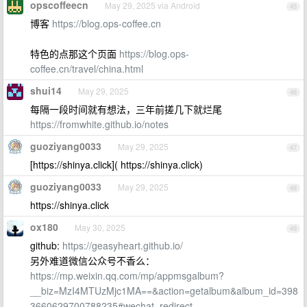
opscoffeecn
May 29, 2025 via Android
45
博客
https://blog.ops-coffee.cn
特色的点那这个页面
https://blog.ops-
coffee.cn/travel/china.html
shui14
May 29, 2025
46
每隔一段时间就有想法，三年前搓几下就烂尾
https://fromwhite.github.io/notes
guoziyang0033
May 29, 2025
47
[https://shinya.click]( https://shinya.click)
guoziyang0033
May 29, 2025
48
https://shinya.click
ox180
May 30, 2025
49
github:
https://geasyheart.github.io/
另外难道微信公众号不香么：
https://mp.weixin.qq.com/mp/appmsgalbum?
__biz=MzI4MTUzMjc1MA==&action=getalbum&album_id=398
3660629700788235#wechat_redirect