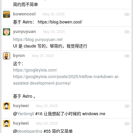
简约而不简单
bowencool
May 30, 2025
56
基于 Astro： https://blog.bowen.cool/
yunyuyuan
May 30, 2025
57
https://blog.yunyuyuan.net
UI 是 claude 写的，够简约，我觉得还行
byron
May 30, 2025
58
这个：
https://googleyixia.com/
https://googleyixia.com/posts/2025/inkflow-markdown-ai-
assisted-development-journey/
基于 Astro 。
huyiwei
May 30, 2025
59
@
Yanlongli
#16 让我想起了小时候的 windows me
huyiwei
May 30, 2025
60
@
developerjing
#55 简约又简单