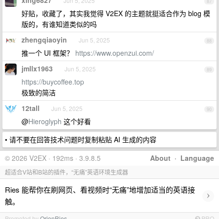
xing6827
Jun 5, 2025
87
好贴，收藏了，其实我觉得 V2EX 的主题就挺适合作为 blog 模
版的，有谁知道类似的吗
zhengqiaoyin
Jun 5, 2025
88
推一个 UI 框架？
https://www.openzui.com/
jmllx1963
Jun 5, 2025
89
https://buycoffee.top
极致的简洁
12tall
Jun 5, 2025
90
@
Hieroglyph
这个好看
• 请不要在回答技术问题时复制粘贴 AI 生成的内容
© 2026 V2EX · 192ms · 3.9.8.5
About
·
Language
超适合V站和B站的插件，“无痛”英语环境生成器
Ries 能帮你在刷网页、看视频时“无痛”地增加适当的英语接
›
触。
Promoted by
OrionRies
PRO