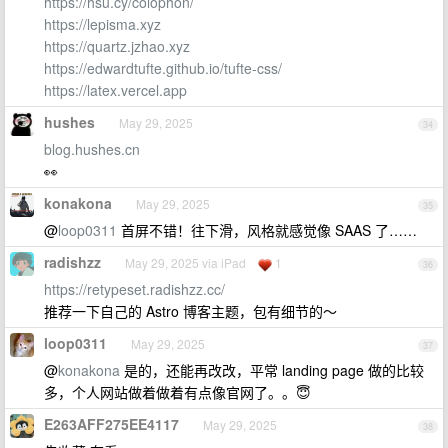
https://hsu.cy/colophon/
https://lepisma.xyz
https://quartz.jzhao.xyz
https://edwardtufte.github.io/tufte-css/
https://latex.vercel.app
hushes
May 29, 2025
34
blog.hushes.cn
👀
konakona
May 29, 2025
35
@
loop0311
首屏不错！往下滑，风格就感觉像 SAAS 了……
radishzz
May 29, 2025 via iPad
1
36
https://retypeset.radishzz.cc/
推荐一下自己的 Astro 博客主题，包有细节的～
loop0311
May 29, 2025
37
@
konakona
是的，还能再改改，平常 landing page 做的比较
多，个人网站做着做着有点像官网了。。😇
E263AFF275EE4117
May 29, 2025
38