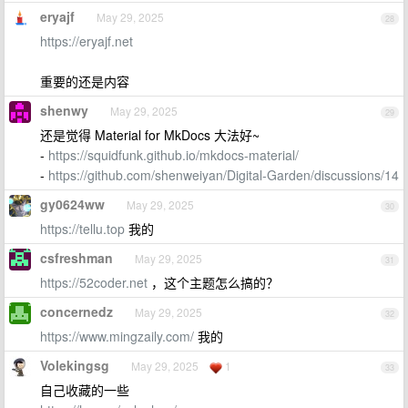
eryajf
May 29, 2025
28
https://eryajf.net
重要的还是内容
shenwy
May 29, 2025
29
还是觉得 Material for MkDocs 大法好~
-
https://squidfunk.github.io/mkdocs-material/
-
https://github.com/shenweiyan/Digital-Garden/discussions/14
gy0624ww
May 29, 2025
30
https://tellu.top
我的
csfreshman
May 29, 2025
31
https://52coder.net
，这个主题怎么搞的？
concernedz
May 29, 2025
32
https://www.mingzaily.com/
我的
Volekingsg
May 29, 2025
1
33
自己收藏的一些