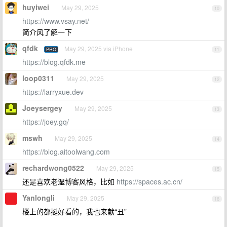
huyiwei
May 29, 2025
10
https://www.vsay.net/
简介风了解一下
qfdk
May 29, 2025 via iPhone
PRO
11
https://blog.qfdk.me
loop0311
May 29, 2025
12
https://larryxue.dev
Joeysergey
May 29, 2025
13
https://joey.gq/
mswh
May 29, 2025
14
https://blog.aitoolwang.com
rechardwong0522
May 29, 2025
15
还是喜欢老湿博客风格，比如
https://spaces.ac.cn/
Yanlongli
May 29, 2025
16
楼上的都挺好看的，我也来献“丑”