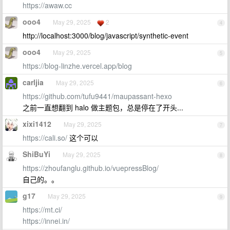
https://awaw.cc
ooo4
May 29, 2025
2
4
http://localhost:3000/blog/javascript/synthetic-event
ooo4
May 29, 2025
5
https://blog-linzhe.vercel.app/blog
carljia
May 29, 2025
6
https://github.com/tufu9441/maupassant-hexo
之前一直想翻到 halo 做主题包，总是停在了开头...
xixi1412
May 29, 2025
7
https://cali.so/
这个可以
ShiBuYi
May 29, 2025
8
https://zhoufanglu.github.io/vuepressBlog/
自己的。。
g17
May 29, 2025
9
https://mt.ci/
https://innei.in/