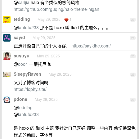
@
carljia
halo 有个类似的极简风格
https://github.com/guqing/halo-theme-higan
tedding
May 29, 2025
1
23
@
lanfufu233
那不是 hexo 叫 fluid 的主题么。。。
sayid
May 29, 2025
24
正想开源自己写的个人博客：
https://sayidhe.com/
suyuyu
May 29, 2025
25
@
ooo4
一眼托尼 fu
SleepyRaven
May 29, 2025
26
又到了博客时间吗
https://lophy.site/
pdone
May 29, 2025
27
@
tedding
@
lanfufu233
是 hexo 的 fluid 主题 我针对自己喜好 调整一些内容 像切换深色
模式的动画、字体等