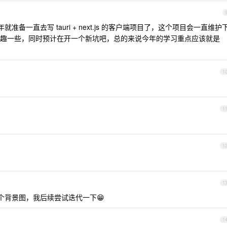
备一直去写 tauri + next.js 的客户端项目了，这个项目会一直维护
趣一些，同时预计在开一个新坑吧，总的来说今年的学习重点应该就是
1
1
1
1
个背景图，我后续尝试迭代一下😁
1