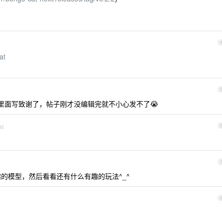
at
e 里面写致谢了，帖子刚才没编辑完就不小心发不了😭
id
的模型，然后看看还有什么有趣的玩法^_^