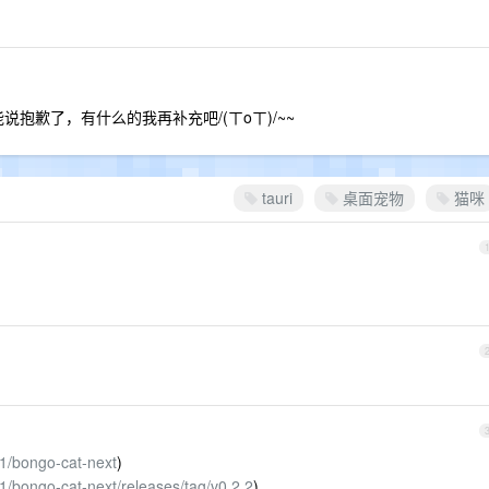
抱歉了，有什么的我再补充吧/(ㄒoㄒ)/~~
tauri
桌面宠物
猫咪
a1/bongo-cat-next
)
a1/bongo-cat-next/releases/tag/v0.2.2
)