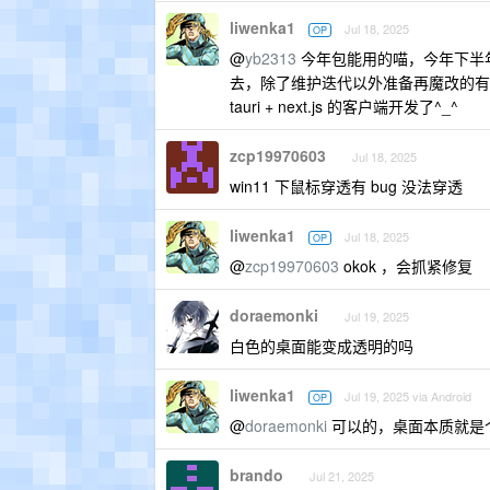
liwenka1
Jul 18, 2025
OP
@
yb2313
今年包能用的喵，今年下半年就准
去，除了维护迭代以外准备再魔改的有
tauri + next.js 的客户端开发了^_^
zcp19970603
Jul 18, 2025
win11 下鼠标穿透有 bug 没法穿透
liwenka1
Jul 18, 2025
OP
@
zcp19970603
okok ，会抓紧修复
doraemonki
Jul 19, 2025
白色的桌面能变成透明的吗
liwenka1
Jul 19, 2025 via Android
OP
@
doraemonki
可以的，桌面本质就是
brando
Jul 21, 2025