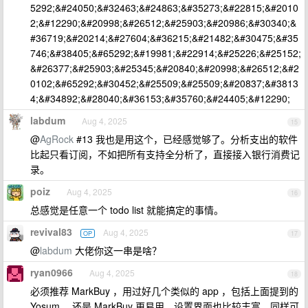
5292;&#24050;&#32463;&#24863;&#35273;&#22815;&#2010
2;&#12290;&#20998;&#26512;&#25903;&#20986;&#30340;&
#36719;&#20214;&#27604;&#36215;&#21482;&#30475;&#35
746;&#38405;&#65292;&#19981;&#22914;&#25226;&#25152;
&#26377;&#25903;&#25345;&#20840;&#20998;&#26512;&#2
0102;&#65292;&#30452;&#25509;&#25509;&#20837;&#3813
4;&#34892;&#28040;&#36153;&#35760;&#24405;&#12290;
labdum
Aug 4, 2025
15
@
AgRock
#13 我也是用这个，已经感觉够了。分析支出的软件
比起只看订阅，不如把所有支持全分析了，直接接入银行消费记
录。
poiz
Aug 4, 2025
16
总感觉是任意一个 todo list 就能搞定的事情。
revival83
Aug 4, 2025
OP
17
@
labdum
大佬你这一串是啥？
ryan0966
Aug 4, 2025
18
必须推荐 MarkBuy ，用过好几个类似的 app ，包括上面提到的
Yosum ，还是 MarkBuy 更易用，设置界面也比较丰富，同样可