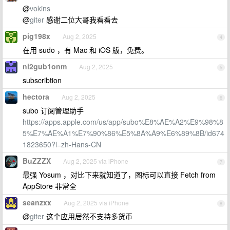
@
vokins
@
giter
感谢二位大哥我看看去
pig198x
Aug 2, 2025
4
在用 sudo ，有 Mac 和 iOS 版，免费。
ni2gub1onm
Aug 2, 2025
5
subscribtion
hectora
Aug 2, 2025
6
subo 订阅管理助手
https://apps.apple.com/us/app/subo%E8%AE%A2%E9%98%8
5%E7%AE%A1%E7%90%86%E5%8A%A9%E6%89%8B/id674
1823650?l=zh-Hans-CN
BuZZZX
Aug 2, 2025 via iPhone
7
最强 Yosum ，对比下来就知道了，图标可以直接 Fetch from
AppStore 非常全
seanzxx
Aug 2, 2025 via iPhone
8
@
giter
这个应用居然不支持多货币