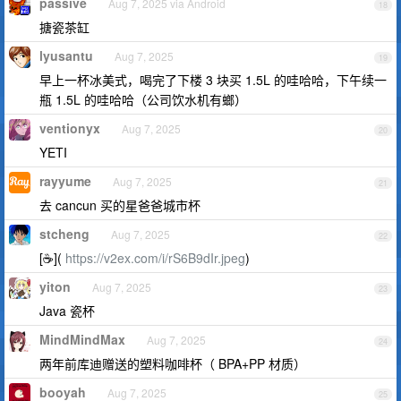
passive
Aug 7, 2025 via Android
18
搪瓷茶缸
lyusantu
Aug 7, 2025
19
早上一杯冰美式，喝完了下楼 3 块买 1.5L 的哇哈哈，下午续一
瓶 1.5L 的哇哈哈（公司饮水机有螂）
ventionyx
Aug 7, 2025
20
YETI
rayyume
Aug 7, 2025
21
去 cancun 买的星爸爸城市杯
stcheng
Aug 7, 2025
22
[☕️](
https://v2ex.com/i/rS6B9dIr.jpeg
)
yiton
Aug 7, 2025
23
Java 瓷杯
MindMindMax
Aug 7, 2025
24
两年前库迪赠送的塑料咖啡杯（ BPA+PP 材质）
booyah
Aug 7, 2025
25