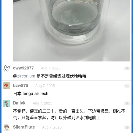
cww92877
Aug 7, 2025
26
@
zirconium
是不是曾经遭过埋伏哈哈哈
bzw875
Aug 7, 2025
27
日本 tenga air-tech
Dalivk
Aug 7, 2025
28
不倒杯，便宜的二三十，贵的一百出头，下边带吸盘，侧推不
倒，只能垂直拿起，防止以外碰到洒水到电脑上
SilentFlute
Aug 7, 2025
29