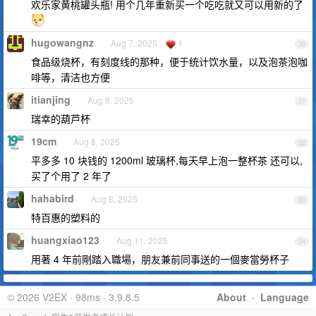
欢乐家黄桃罐头瓶! 用个几年重新买一个吃吃就又可以用新的了
hugowangnz
Aug 7, 2025
1
30
食品级烧杯，有刻度线的那种，便于统计饮水量，以及泡茶泡咖
啡等，清洁也方便
itianjing
Aug 8, 2025
31
瑞幸的葫芦杯
19cm
Aug 8, 2025
32
平多多 10 块钱的 1200ml 玻璃杯,每天早上泡一整杯茶 还可以,
买了个用了 2 年了
hahabird
Aug 8, 2025
33
特百惠的塑料的
huangxiao123
Aug 11, 2025
34
用著 4 年前剛踏入職場，朋友兼前同事送的一個麥當勞杯子
© 2026 V2EX · 98ms · 3.9.8.5
About
·
Language