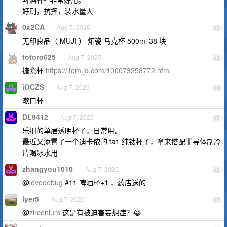
好刷，抗摔，装水量大
0x2CA
Aug 7, 2025
12
无印良品（ MUJI ） 炻瓷 马克杯 500ml 38 块
totoro625
Aug 7, 2025
13
搪瓷杯
https://item.jd.com/100073258772.html
iOCZS
Aug 7, 2025
14
漱口杯
DL9412
Aug 7, 2025
15
乐扣的单层透明杯子，日常用。
最近又添置了一个迪卡侬的 ta1 纯钛杯子，拿来搭配半导体制冷
片喝冰水用
zhangyou1010
Aug 7, 2025
16
@
lovedebug
#11 啤酒杯+1 ，药店送的
lyer5
Aug 7, 2025
17
@
zirconium
这是有被迫害妄想症？😂