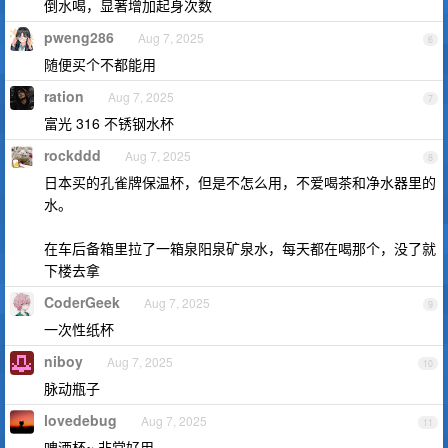
倒水喝，显著增加起身次数
pweng286
Aug 7, 2025
6
随便买个不都能用
ration
Aug 7, 2025
7
富光 316 不锈钢水杯
rockddd
Aug 7, 2025
8
日本买的孔雀牌保温杯，但是不怎么用，不爱喝茶和净水器里的
水。
在车后备箱里拉了一箱泉阳泉矿泉水，每天都在喝那个，没了就
下楼去拿
CoderGeek
Aug 7, 2025
9
一次性纸杯
niboy
Aug 7, 2025
10
脉动瓶子
lovedebug
Aug 7, 2025
11
啤酒杯~ 非常好用。