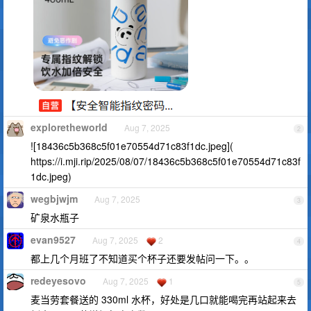
exploretheworld
Aug 7, 2025
2
![18436c5b368c5f01e70554d71c83f1dc.jpeg](
https://i.mji.rip/2025/08/07/18436c5b368c5f01e70554d71c83f
1dc.jpeg)
wegbjwjm
Aug 7, 2025
3
矿泉水瓶子
evan9527
Aug 7, 2025
2
4
都上几个月班了不知道买个杯子还要发帖问一下。。
redeyesovo
Aug 7, 2025
1
5
麦当劳套餐送的 330ml 水杯，好处是几口就能喝完再站起来去