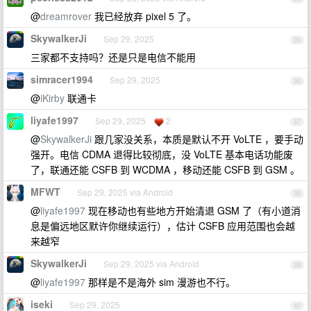
@
dreamrover
我已经放弃 pixel 5 了。
SkywalkerJi
Sep 29, 2025
35
三家都不支持吗？还是只是电信不能用
simracer1994
Sep 29, 2025
36
@
iKirby
联通卡
liyafe1997
Sep 29, 2025
2
37
@
SkywalkerJi
跟几家没关系，本质是默认不开 VoLTE ，要手动
强开。电信 CDMA 退得比较彻底，没 VoLTE 基本电话功能废
了，联通还能 CSFB 到 WCDMA ，移动还能 CSFB 到 GSM 。
MFWT
Sep 29, 2025 via Android
38
@
liyafe1997
现在移动也有些地方开始清退 GSM 了（有小道消
息是偏远地区默许你继续运行），估计 CSFB 应用范围也会越
来越窄
SkywalkerJi
Sep 29, 2025 via Android
39
@
liyafe1997
那样是不是海外 sim 漫游也不行。
iseki
Sep 29, 2025
40