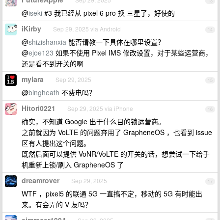
13
@
iseki
#3 我已经从 pixel 6 pro 换 三星了，好使的
iKirby
Sep 29, 2025 via Android
14
@
shizishanxia
能否请教一下具体在哪里设置？
@
ejoe123
如果不使用 Pixel IMS 修改设置，对于某些运营商，
还是看不到开关的啊
mylara
Sep 29, 2025
15
@
bingheath
不费电吗？
Hitori0221
Sep 29, 2025 via iPhone
16
确实，不知道 Google 出于什么目的锁运营商。
之前就因为 VoLTE 的问题弃用了 GrapheneOS ，也看到 issue
区有人提出这个问题。
既然后面可以提供 VoNR/VoLTE 的开关的话，想尝试一下给手
机重新上锁/刷入 GrapheneOS 了
dreamrover
Sep 29, 2025
17
WTF ，pixel5 的联通 5G 一直搞不定，移动的 5G 有时能出
来。有会弄的 V 友吗？