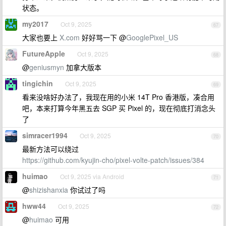
状态。
my2017
Oct 9, 2025
67
大家也要上
X.com
好好骂一下 @
GooglePixel_US
FutureApple
Oct 9, 2025
68
@
geniusmyn
加拿大版本
tingichin
Oct 9, 2025
69
看来没啥好办法了，我现在用的小米 14T Pro 香港版，凑合用
吧，本来打算今年黑五去 SGP 买 Pixel 的，现在彻底打消念头
了
simracer1994
Oct 9, 2025
70
最新方法可以绕过
https://github.com/kyujin-cho/pixel-volte-patch/issues/384
huimao
Oct 9, 2025 via Android
71
@
shizishanxia
你试过了吗
hww44
Oct 9, 2025
72
@
huimao
可用