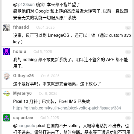
@
lp123sun
确实! 本来都不抱希望了
感觉他们对 Google 和上游的态度最近大转弯了, 以前一直说跟
安全无关的功能一切服从原厂系统.
fthasdd
Oct 4, 2025
62
没事，反正可以刷 LineageOS ，还可以上锁（通过 custom avb
key ）
holulu
Oct 5, 2025
63
我的 nothing 都不敢更新系统了。明年连不签名的 APP 都不能
用了。
Gilfoyle26
Oct 6, 2025
64
这不是好事吗，本来就想完全隔离，这下放心了
Mystery0
Oct 9, 2025
65
Pixel 10 月补丁已实装，Pixel IMS 已失效
https://github.com/kyujin-cho/pixel-volte-patch/issues/384
siqianLee
Oct 9, 2025
66
@
hanguofu
pixel 在国内不开 volte ，大概率电话打不出去，也
打不进来。偶然打进来了，随时会断。基本等于通话功能不可用