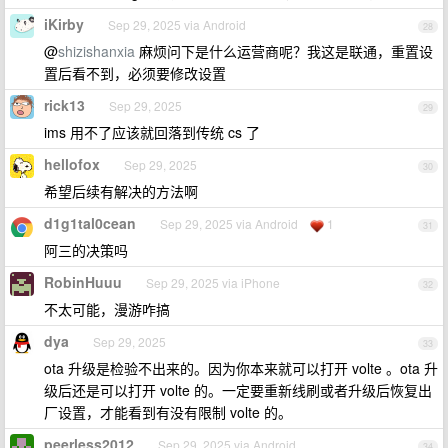
iKirby
Sep 29, 2025 via Android
28
@
shizishanxia
麻烦问下是什么运营商呢？我这是联通，重置设
置后看不到，必须要修改设置
rick13
Sep 29, 2025
29
ims 用不了应该就回落到传统 cs 了
hellofox
Sep 29, 2025
30
希望后续有解决的方法啊
d1g1tal0cean
Sep 29, 2025 via Android
1
31
阿三的决策吗
RobinHuuu
Sep 29, 2025 via iPhone
32
不太可能，漫游咋搞
dya
Sep 29, 2025
33
ota 升级是检验不出来的。因为你本来就可以打开 volte 。ota 升
级后还是可以打开 volte 的。一定要重新线刷或者升级后恢复出
厂设置，才能看到有没有限制 volte 的。
peerless2012
Sep 29, 2025 via Android
34