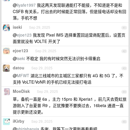
@
liyafe1997
我这两天发现联通能打不能接，不知道是不是和
CSFB 有关系，打出去的时候能正常回落，但是接电话却没有回
落，手机不想
iseki
Sep 29, 2025
41
@
ejoe123
我发现 Pixel IMS 选择重置回运营商配置后，设置页
面里就没有 VOLTE 开关了
ejoe123
Sep 29, 2025
42
@
iseki
不稳定 我的有时候突然无法识别卡得重启
datou
Sep 29, 2025
43
@
MFWT
湖北三线城市的主城区三家都只有 4G 和 5G 了，不
支持 VoLTE/VoNR 的手机已经无法接打电话
MoeDisk
Sep 29, 2025
44
草，备机一直是 6a ，主力 15pro 和 Xperia1 ，前几天去霓虹旅
游刚入了台夏普 R9 ，正犹豫要不要换过去，16beta 通道一直
提示更新还没更。
iKirby
Sep 29, 2025
45
@
shizishanxia
多谢，我等下一次更新再看看吧