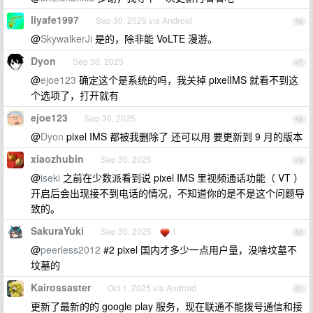
liyafe1997
Sep 30, 2025 via Android
46
@
SkywalkerJi
是的，除非能 VoLTE 漫游。
Dyon
Sep 30, 2025
47
@
ejoe123
确定这个是系统的吗，我关掉 pixelIMS 就看不到这
个选项了，打开就有
ejoe123
Sep 30, 2025
48
@
Dyon
pixel IMS 都被我删除了 还可以用 要更新到 9 月的版本
xiaozhubin
Sep 30, 2025
49
@
iseki
之前在少数派看到说 pixel IMS 里视频通话功能（ VT ）
开启后会出现接不到电话的情况，不知道你的是不是这个问题导
致的。
SakuraYuki
Sep 30, 2025
1
50
@
peerless2012
#2 pixel 国内才多少一点用户量，没啥坟墓不
坟墓的
Kairossaster
Oct 1, 2025 via Android
51
更新了最新的的 google play 服务，现在联通不能拨号通信和接