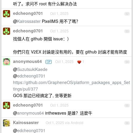
听了。求问不 root 有什么解决办法
edcheong0701
Oct 1, 2025
52
@
Kairossaster
PixelIMS 用不了嗎？
edcheong0701
Oct 1, 2025
53
找個人在 github 開個 issue：）
你們只在 V2EX 討論是沒有用的，要在 github 討論才能有熱度
anonymous64
Oct 1, 2025
1
OP
54
@
SuzutsukiKaede
@
edcheong0701
https://github.com/GrapheneOS/platform_packages_apps_Set
tings/pull/377
GOS 那边已经搞定了, 坐等更新
edcheong0701
Oct 1, 2025
55
@
anonymous64
inthewaves 是誰？這麼牛
Kairossaster
Oct 1, 2025 via Android
56
@
edcheong0701