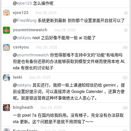
@
ejoe123
怎么操作呢
ejoe123
Sep 28, 2025
8
@
FreeWong
系统更新到最新 到你那个设置里面开启就可以了
yourmrtimewatch
Sep 28, 2025
9
@
cst4you
root 之后好像不能用一些 ai 功能了
cst4you
Sep 29, 2025
10
@
yourmrtimewatch
你觉得那堆不支持中文的"功能"有啥用吗
但是也有备份还原的办法能够获取到模型文件继而使用本地 AI,
xda 有很长的讨论帖子
iseki
Sep 29, 2025
11
@
cst4you
其实还行，我把一些上课通知短信扔给 gemini ，提
前设置好提示词，可以直接弄进 Google Calender ，还算方便
呢。就是锁运营商这种坏事做绝太让人恶心了。
bingheath
Sep 29, 2025
12
一台 pixel 7a 在国内给我妈用。没有梯子，完全没有办法获取
ota 更新。这个问题是不是就不用烦恼了～～
FutureApple
Sep 29, 2025