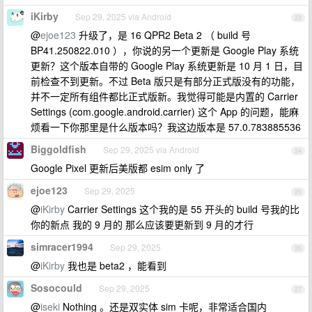
iKirby
Sep 29, 2025 via Android
23
@
ejoe123
升级了，是 16 QPR2 Beta 2 （ build 号
BP41.250822.010 ），你说的另一个更新是 Google Play 系统
更新？这个版本自带的 Google Play 系统更新是 10 月 1 日，目
前检查不到更新。不过 Beta 版只是有部分正式版没有的功能，
并不一定所有组件都比正式版新。我觉得可能是内置的 Carrier
Settings (com.google.android.carrier) 这个 App 的问题，能麻
烦看一下你那里是什么版本吗？我这边版本是 57.0.783885536
Biggoldfish
Sep 29, 2025 via Android
24
Google Pixel 更新后美版都 esim only 了
ejoe123
Sep 29, 2025
25
@
iKirby
Carrier Settings 这个我的是 55 开头的 build 号我的比
你的新点 我的 9 月的 那么应该要更新到 9 月的才行
simracer1994
Sep 29, 2025
26
@
iKirby
我也是 beta2 ，能看到
Sosocould
Sep 29, 2025
27
@
iseki
Nothing 。还是双实体 sim 卡呢，非常适合国内