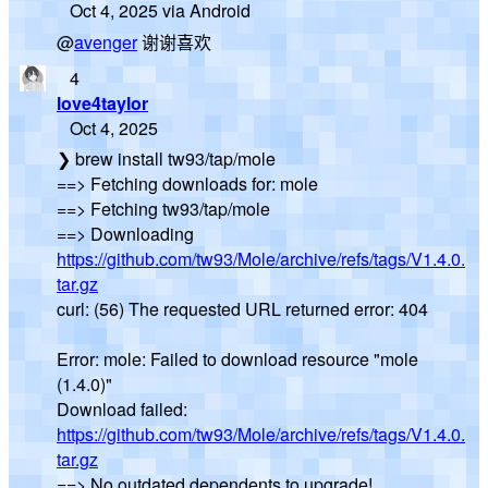
Oct 4, 2025 via Android
@
avenger
谢谢喜欢
4
love4taylor
Oct 4, 2025
❯ brew install tw93/tap/mole
==> Fetching downloads for: mole
==> Fetching tw93/tap/mole
==> Downloading
https://github.com/tw93/Mole/archive/refs/tags/V1.4.0.
tar.gz
curl: (56) The requested URL returned error: 404
Error: mole: Failed to download resource "mole
(1.4.0)"
Download failed:
https://github.com/tw93/Mole/archive/refs/tags/V1.4.0.
tar.gz
==> No outdated dependents to upgrade!