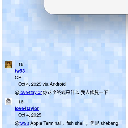
15
tw93
OP
Oct 4, 2025 via Android
@
love4taylor
你这个终端是什么 我去修复一下
16
love4taylor
Oct 4, 2025
@
tw93
Apple Terminal ，fish shell ，但是 shebang