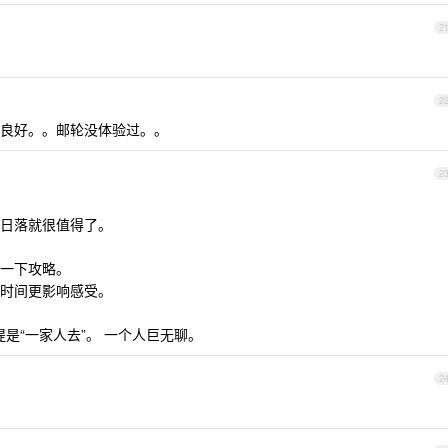
2
2
良好。。邮轮没体验过。。
2
日落就很值得了。
一下攻略。
时间更影响感受。
提是“一家人去”。 一个人巨无聊。
2