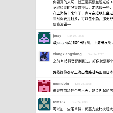
你要真的来玩，就正常买票坐观光船 1
记得检票时候提前排队，走路快一些，
在上海待十来年了，也带亲戚朋友坐过
当然你要是钱多，可以包小船，那更舒
信我没错~~
jeray
Dec 24, 2025
@
jeray
你是邮轮出行啊，上海出发啊
xiangxiangxiang
Dec 24, 2025
之前 b 站抖音都刷到过，好像就是那
路线好像都是上海出发路过韩国和日本
mumubin
Dec 24, 2025
像是在商场住个五六天，能负担起的房
test137
Dec 24, 2025
可以加一些尾单群，优惠力度比携程大