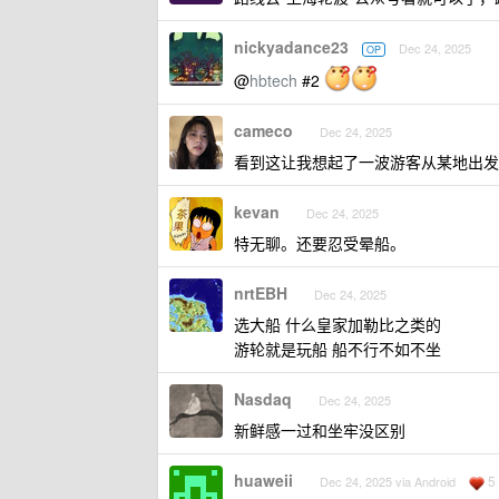
nickyadance23
Dec 24, 2025
OP
@
hbtech
#2
cameco
Dec 24, 2025
看到这让我想起了一波游客从某地出发
kevan
Dec 24, 2025
特无聊。还要忍受晕船。
nrtEBH
Dec 24, 2025
选大船 什么皇家加勒比之类的
游轮就是玩船 船不行不如不坐
Nasdaq
Dec 24, 2025
新鲜感一过和坐牢没区别
huaweii
5
Dec 24, 2025 via Android