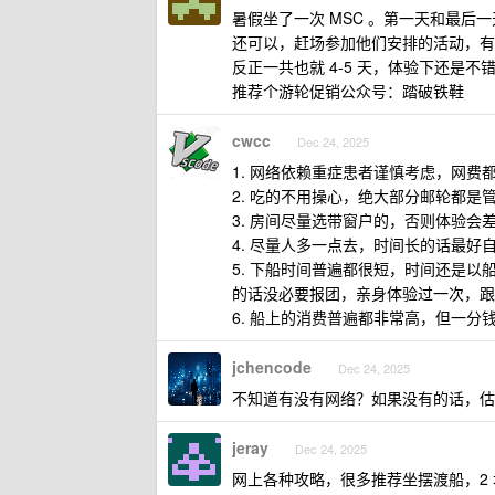
暑假坐了一次 MSC 。第一天和最后
还可以，赶场参加他们安排的活动，有
反正一共也就 4-5 天，体验下还是不
推荐个游轮促销公众号：踏破铁鞋
cwcc
Dec 24, 2025
1. 网络依赖重症患者谨慎考虑，网费都
2. 吃的不用操心，绝大部分邮轮都是
3. 房间尽量选带窗户的，否则体验会
4. 尽量人多一点去，时间长的话最
5. 下船时间普遍都很短，时间还是
的话没必要报团，亲身体验过一次，跟
6. 船上的消费普遍都非常高，但一分
jchencode
Dec 24, 2025
不知道有没有网络？如果没有的话，估
jeray
Dec 24, 2025
网上各种攻略，很多推荐坐摆渡船，2