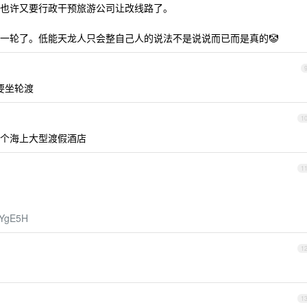
也许又要行政干预旅游公司让改线路了。
一轮了。低能天龙人只会整自己人的说法不是说说而已而是真的🤡
要坐轮渡
1
个海上大型渡假酒店
1
f5YgE5H
1
1