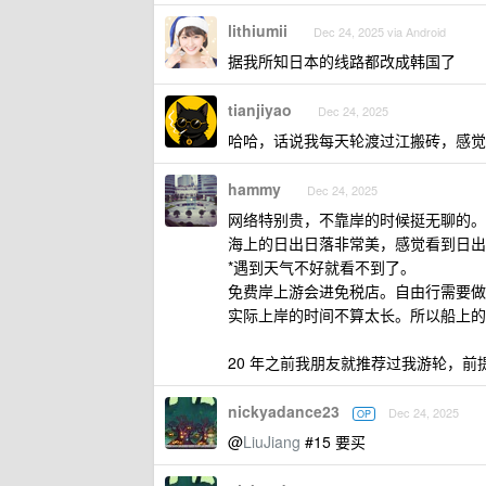
lithiumii
Dec 24, 2025 via Android
据我所知日本的线路都改成韩国了
tianjiyao
Dec 24, 2025
哈哈，话说我每天轮渡过江搬砖，感觉
hammy
Dec 24, 2025
网络特别贵，不靠岸的时候挺无聊的。
海上的日出日落非常美，感觉看到日出
*遇到天气不好就看不到了。
免费岸上游会进免税店。自由行需要做
实际上岸的时间不算太长。所以船上的
20 年之前我朋友就推荐过我游轮，前
nickyadance23
Dec 24, 2025
OP
@
LiuJiang
#15 要买