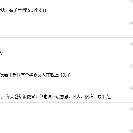
2
婆一块，看了一圈感觉不太行
2
2
人
2
次看个新闻有个华裔女人在船上消失了
2
国的。 冬天登船很便宜，但也没一点意思。风大、很冷、缺阳光。
3
3