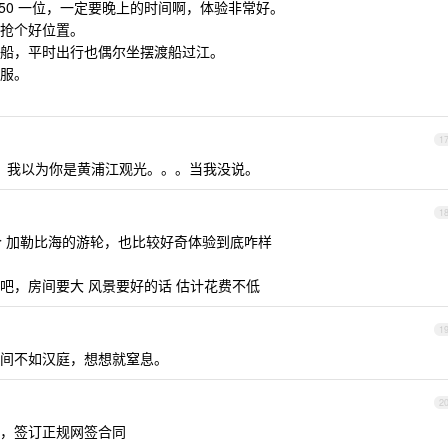
50 一位，一定要晚上的时间啊，体验非常好。
抢个好位置。
船，平时出行也偶尔坐摆渡船过江。
服。
1
，我以为你是黄浦江观光。。。当我没说。
1
个 加勒比海的游轮，也比较好奇体验到底咋样
吧，房间要大 风景要好的话 估计花费不低
1
间不如汉庭，想想就窒息。
2
，签订正规网签合同