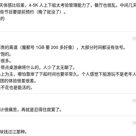
一天体感比较差，4-5K 人上下船太考验管理能力了，餐厅也很乱。中间几
些节目要提前预约（晚了就没了）。
错的
1
贵的离谱（魔都号 1GB 要 200 多好像），大部分时间都没有信号。
管饱的。
差很多。
好自带点桌游麻将什么的，人少了太无聊了。
以船上为主，哪怕靠岸了下船时间也要非常久。个人感觉下船游玩不是老年
团的体验很差很差。
钱不花也是能活的。
1
计很痛苦，再就是忍得住寂寞了。
1
 块钱过江那种。