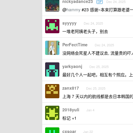
nickyadance23
Dec 24, 2025
OP
@
hammy
#23 感谢~本来打算跟老
syyyyy
Dec 24, 2025
一堆老阿姨老头子，别去
PerFectTime
Dec 24, 2025
没网络会死星人不建议去, 流量贵的吓
yarkyaonj
Dec 25, 2025
最好几个人一起吧，相互有个照应。上
zanx817
Dec 25, 2025
上海 7 天以内的航线都是去日本韩
2018yuli
Jan 4
标记 +1
cxsoar
Jan 22