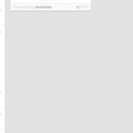
Promoted by
daxiaolian
PRO
2
3
和
4
5