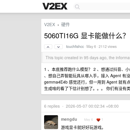
V2EX
硬件
›
5060TI16G 显卡能做什么？
touchfishcc
·
May 6
· 2112 views
This topic created in 95 days ago, the infor
1 、本底推荐跑什么模型？ 2 、想通过抖音、
、想自己弄智能玩具从哪入手，接入 Agent 
gemma4E4b 感觉还行，但一用到 Agent 
生成啥的看了下估计别想了。。。 你们有没有
6 replies
•
2026-05-07 00:02:34 +08:00
mengdu
1
May 6
游戏显卡就好好玩游戏。