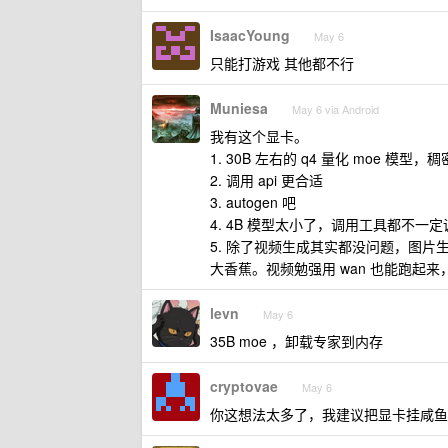
IsaacYoung
May 6
只能打游戏 其他都不行
Muniesa
May 6 via Android
我有这个显卡。
1. 30B 左右的 q4 量化 moe 模型，
2. 调用 api 更合适
3. autogen 吧
4. 4B 模型太小了，调用工具都不一
5. 除了视频生成其实都没问题，图片生成用 
大香蕉。视频勉强用 wan 也能跑起
levn
May 6
35B moe ，卸载专家到内存
cryptovae
May 6
你这想法太多了，我建议把显卡挂咸鱼直