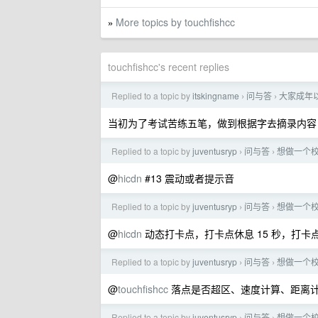
More topics by touchfishcc
»
touchfishcc's recent replies
Replied to a topic by
itskingname
问与答
大家成年
›
›
当初为了考试苦练五笔，做到根据字去摘录内容 
Replied to a topic by
juventusryp
问与答
想做一个校
›
›
@
hicdn
#13 震动或者提示音
Replied to a topic by
juventusryp
问与答
想做一个校
›
›
@
hicdn
动态打卡点，打卡点休息 15 秒，打
Replied to a topic by
juventusryp
问与答
想做一个校
›
›
@
touchfishcc
落点是否超区、速度计算、距离
Replied to a topic by
juventusryp
问与答
想做一个校