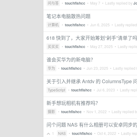
问与答
•
touchfishcc
•
May 7
• Lastly replied by
J
笔记本电脑散热问题
计算机
•
touchfishcc
•
Jun 6, 2025
• Lastly replie
618 快到了，大家开始筹划“剁手”清单了
买买买
•
touchfishcc
•
May 27, 2025
• Lastly repl
谁会买华为的新电脑？
华为
•
touchfishcc
•
Jun 23, 2025
• Lastly replied
关于引入并继承 Antdv 的 ColumnsType 
TypeScript
•
touchfishcc
•
Jul 6, 2023
• Lastly rep
新手想玩相机有推荐吗？
摄影
•
touchfishcc
•
Nov 1, 2022
• Lastly replied 
问个问题 NAS 有什么相册可以安卓同步的
1
NAS
•
touchfishcc
•
Oct 4, 2022
• Lastly re