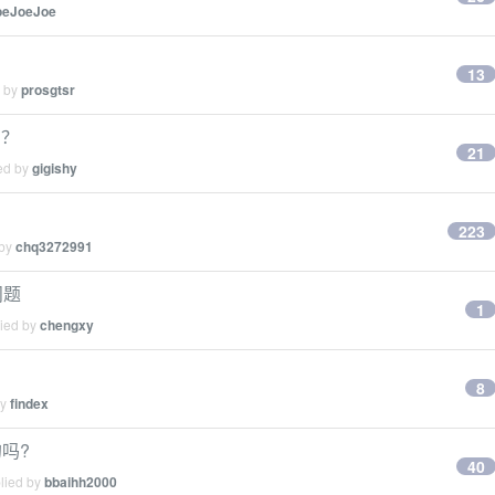
oeJoeJoe
13
d by
prosgtsr
吗？
21
ied by
gigishy
223
 by
chq3272991
问题
1
lied by
chengxy
8
by
findex
吗?
40
plied by
bbaihh2000