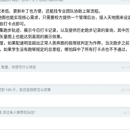
架成本低、更新补丁也方便，还能找专业团队协助上架流程。
示地图也能实现核心需求，只需要校方提供一个管理后台，接入天地图来设
些打卡点即可。
集跑步轨迹、展示今日打卡记录，以及提供历史跑步记录的查询，其中历
矢量图上也能达到直观的展示效果。
度，如果配速明显超出正常人类奔跑的极限就判定为作弊，当次跑步之前
，如果学生没有跑够规定的总里程，哪怕踩中了所有打卡点也不予通过，
en 数量，你想写什么项目
Jul 1
减肥到 195 斤，脸还是很胖怎么回事
Jul 1
夜 求过来人推荐吃玩住！
Jul 