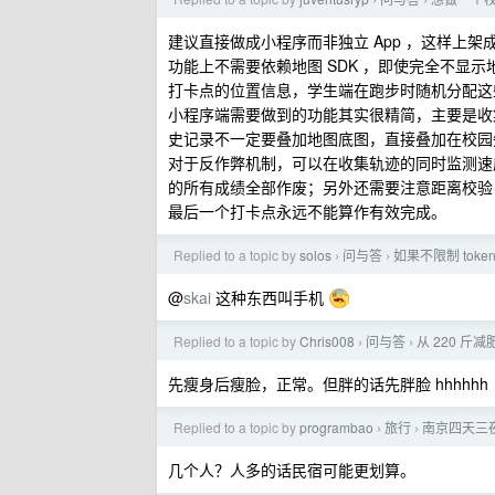
›
›
建议直接做成小程序而非独立 App ，这样上
功能上不需要依赖地图 SDK ，即使完全不显
打卡点的位置信息，学生端在跑步时随机分配这
小程序端需要做到的功能其实很精简，主要是收
史记录不一定要叠加地图底图，直接叠加在校园
对于反作弊机制，可以在收集轨迹的同时监测速
的所有成绩全部作废；另外还需要注意距离校验
最后一个打卡点永远不能算作有效完成。
Replied to a topic by
solos
问与答
如果不限制 tok
›
›
@
skai
这种东西叫手机
Replied to a topic by
Chris008
问与答
从 220 斤
›
›
先瘦身后瘦脸，正常。但胖的话先胖脸 hhhhhh
Replied to a topic by
programbao
旅行
南京四天三
›
›
几个人？人多的话民宿可能更划算。