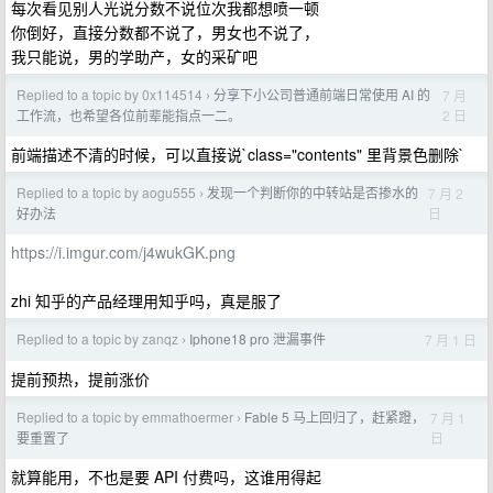
每次看见别人光说分数不说位次我都想喷一顿
你倒好，直接分数都不说了，男女也不说了，
我只能说，男的学助产，女的采矿吧
Replied to a topic by 0x114514
分享下小公司普通前端日常使用 AI 的
7 月
›
2 日
工作流，也希望各位前辈能指点一二。
前端描述不清的时候，可以直接说`class="contents" 里背景色删除`
Replied to a topic by aogu555
发现一个判断你的中转站是否掺水的
7 月 2
›
日
好办法
https://i.imgur.com/j4wukGK.png
zhi 知乎的产品经理用知乎吗，真是服了
Replied to a topic by zanqz
Iphone18 pro 泄漏事件
7 月 1 日
›
提前预热，提前涨价
Replied to a topic by emmathoermer
Fable 5 马上回归了，赶紧蹬，
7 月 1
›
日
要重置了
就算能用，不也是要 API 付费吗，这谁用得起