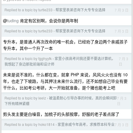
Replied to a topic by turtle233
帮家里表弟咨询下大专专业选择
7 月 3 日
›
@
tuding
肯定有区别啊，会说你是两年制
Replied to a topic by turtle233
帮家里表弟咨询下大专专业选择
7 月 3 日
›
专升本，是普通人再次改命的唯一机会，已经劝了身边两个亲戚孩子
专升本，其中一个升了一本
Replied to a topic by fgghyyfk
家里小孩高考问我还要不要选计算机，
7 月 3
›
日
我想起了身边那批前端和设计师
未来是说不准的，什么都在变，就拿 PHP 来说，风风火火也没有 10
年，也走了下坡路，与其押注未来什么流行，还不如想自己毕业有要
干什么，比如考公考研，大一开始就准备，是个猪也能考上吧
Replied to a topic by leelz
被温柔耐心引导办事的时候，真的会瞬间卸
7 月 3
›
日
下所有精神紧绷
剪头发主要是白噪音，加梳子的头部按摩，舒服的老子差点尿了
Replied to a topic by hoko1814
家里亲戚今年高考，求推荐本科专业
7 月 3 日
›