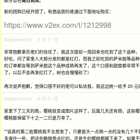
新的团购已经开团了，有想品尝的佬通过下面地址购买：
https://www.v2ex.com/t/1212998
Supplement 5 · 5 月 17 日
非常抱歉辜负佬们的信任了，我这次提前一周回来也吃到了这个品种，
好吃，问了家里人大部分发的都是红灯，而我之前吃到的萨米脱等品种
的订单都会等到萨米脱这个品种成熟再发了，这个口感和甜度都非常不
了，以后不会再发红灯了，树也会慢慢砍了）
再次说声抱歉，觉得口感不好的佬可以私信我，我这边统一给予 20 
Supplement 6 · 5 月 21 日
家里下了三天的雨，樱桃就变成图片这样了，后面几天还有雨，这些樱
樱桃能保留下十之一二已是万幸了。
**说真的第二批樱桃我不太想发了，只要是大一点熟一点的没有几个不
多保住一些，把这些略微带点红的，还是生的樱桃都摘下来了，如果不