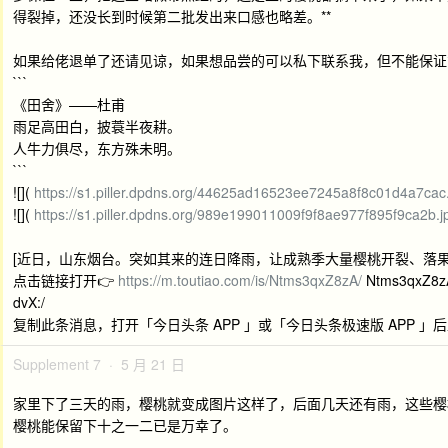
得裂掉，还没长到时候第二批发出来口感也略差。**
如果给佬退单了还请见谅，如果想品尝的可以私下联系我，但不能保证
```
《田舍》——杜甫
雨足高田白，披蓑半夜耕。
人牛力俱尽，东方殊未明。
```
![](
https://s1.piller.dpdns.org/44625ad16523ee7245a8f8c01d4a7cac
![](
https://s1.piller.dpdns.org/989e199011009f9f8ae977f895f9ca2b.j
[近日，山东烟台。突如其来的连日降雨，让成熟季大量樱桃开裂、落果。果
点击链接打开👉
https://m.toutiao.com/is/Ntms3qxZ8zA/
Ntms3qxZ8z
dvX:/
复制此条消息，打开「今日头条 APP 」或「今日头条极速版 APP 」
Supplement 7 · 5 月 21 日
家里下了三天的雨，樱桃就变成图片这样了，后面几天还有雨，这些樱
樱桃能保留下十之一二已是万幸了。