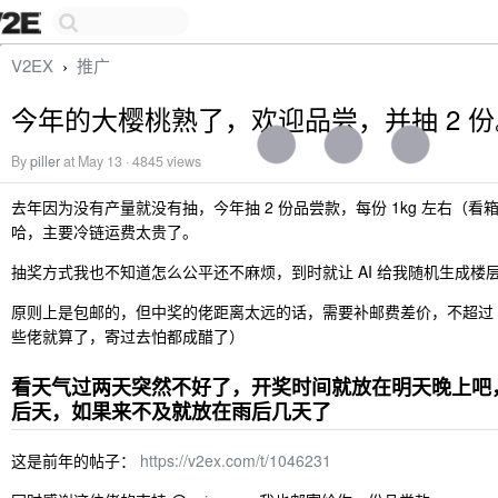
V2EX
推广
›
今年的大樱桃熟了，欢迎品尝，并抽 2 份
By
piller
at May 13 · 4845 views
去年因为没有产量就没有抽，今年抽 2 份品尝款，每份 1kg 左右（
哈，主要冷链运费太贵了。
抽奖方式我也不知道怎么公平还不麻烦，到时就让 AI 给我随机生成楼
原则上是包邮的，但中奖的佬距离太远的话，需要补邮费差价，不超过 1
些佬就算了，寄过去怕都成醋了）
看天气过两天突然不好了，开奖时间就放在明天晚上吧
后天，如果来不及就放在雨后几天了
这是前年的帖子：
https://v2ex.com/t/1046231