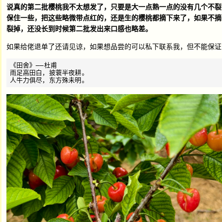
说真的第二批樱桃我不太想发了，只要是大一点熟一点的没有几个不裂
保住一些，把这些略微带点红的，还是生的樱桃都摘下来了，如果不摘
裂掉，还没长到时候第二批发出来口感也略差。
如果给佬退单了还请见谅，如果想品尝的可以私下联系我，但不能保证
《田舍》——杜甫

雨足高田白，披蓑半夜耕。
