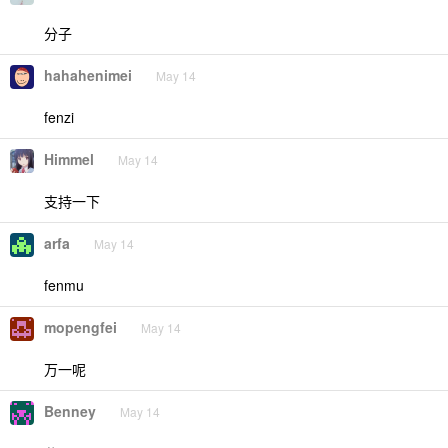
分子
hahahenimei
May 14
fenzi
Himmel
May 14
支持一下
arfa
May 14
fenmu
mopengfei
May 14
万一呢
Benney
May 14