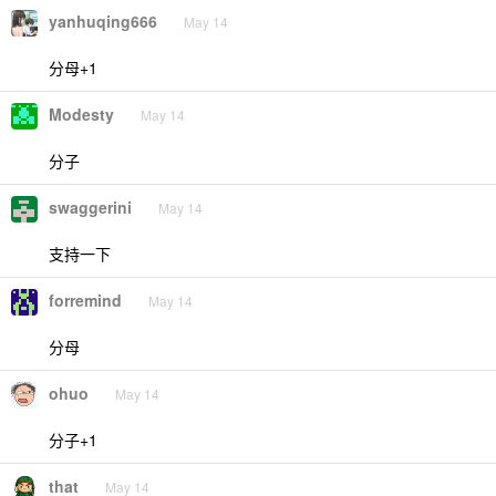
yanhuqing666
May 14
分母+1
Modesty
May 14
分子
swaggerini
May 14
支持一下
forremind
May 14
分母
ohuo
May 14
分子+1
that
May 14