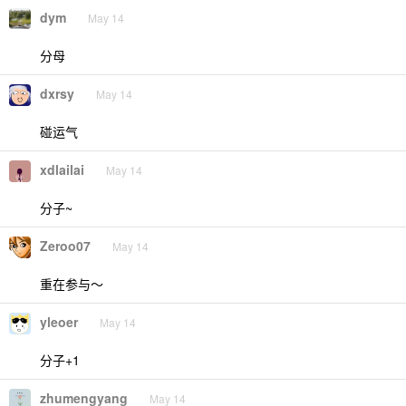
dym
May 14
分母
dxrsy
May 14
碰运气
xdlailai
May 14
分子~
Zeroo07
May 14
重在参与～
yleoer
May 14
分子+1
zhumengyang
May 14