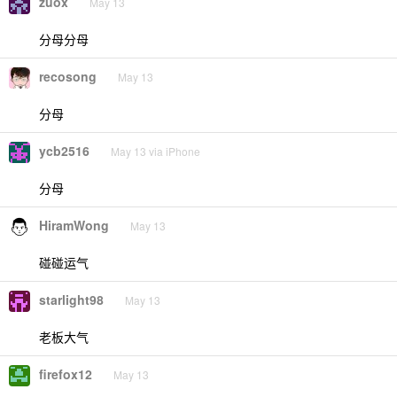
zuox
May 13
分母分母
recosong
May 13
分母
ycb2516
May 13 via iPhone
分母
HiramWong
May 13
碰碰运气
starlight98
May 13
老板大气
firefox12
May 13