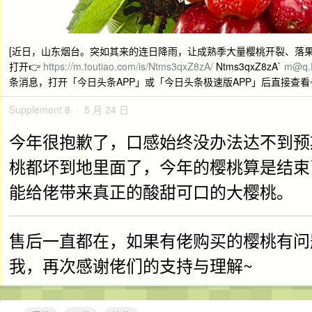
[近日，山东烟台。突如其来的连日降雨，让成熟季大量樱桃开裂、落果。果
打开👉
https://m.toutiao.com/is/Ntms3qxZ8zA/
Ntms3qxZ8zA`
m@q.
条消息，打开「今日头条APP」或「今日头条极速版APP」后直接查看
Supplement 8 · 5 月 24 日
今年很抱歉了，口感始终没办法达不到预
桃都坏到地里面了，今年的樱桃算是结束
能给佬带来真正的酸甜可口的大樱桃。
售后一直都在，如果有佬购买的樱桃有问
我，再次感谢佬们的支持与理解~