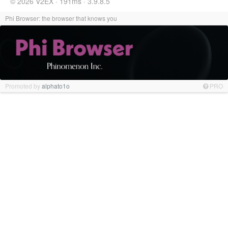
© 2026 V2EX · 191ms · 3.9.8.5
Phi Browser: the browser that knows you
Promoted by
alphato1o
PRO