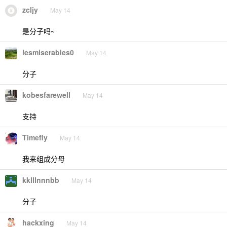
zcljy
May 14
是分子吗~
lesmiserables0
May 14
分子
kobesfarewell
May 14
支持
Timefly
May 14
我来组成分母
kklllnnnbb
May 14
分子
hackxing
May 14