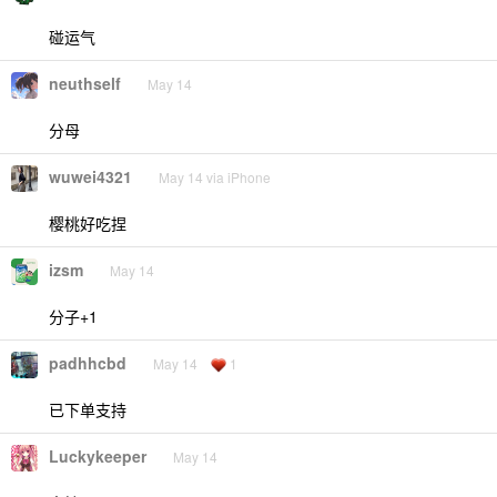
碰运气
neuthself
May 14
分母
wuwei4321
May 14 via iPhone
樱桃好吃捏
izsm
May 14
分子+1
padhhcbd
May 14
1
已下单支持
Luckykeeper
May 14