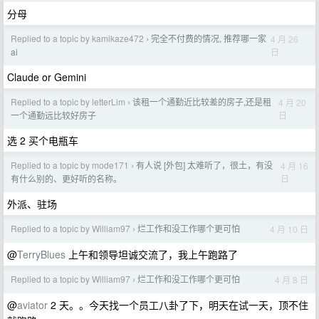
分母
Replied to a topic by kamikaze472
完全不付费的情况, 推荐哪一家
4 月 26
›
日
ai
Claude or Gemini
Replied to a topic by letterLim
该租一个通勤近比较差的房子,还是租
4 月 20
›
日
一个通勤远比较好房子
选 2 买个电瓶车
Replied to a topic by mode171
有人说 [外包] 太难听了，很土，有没
4 月 16
›
日
有什么别的、更好听的名称。
外派、驻场
Replied to a topic by William97
烂工作和没工作哪个更可怕
4 月 10 日
›
@
TerryBlues
上午和领导坦诚交流了，我上午跑路了
Replied to a topic by William97
烂工作和没工作哪个更可怕
4 月 8 日
›
@
aviator
2 天。。今天找一个员工八卦了下，明天在试一天，顶不住