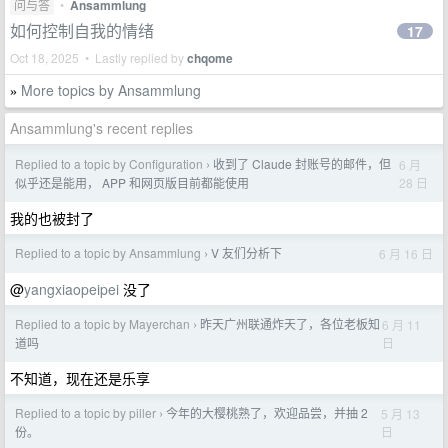
问与答
•
Ansammlung
如何控制自我的情绪
17
Oct 18, 2025 • Lastly replied by
chqome
More topics by Ansammlung
»
Ansammlung's recent replies
Replied to a topic by Configuration
收到了 Claude 封账号的邮件，但
6 月
›
28 日
似乎还是能用， APP 和网页版目前都能使用
我的也被封了
Replied to a topic by Ansammlung
V 友们分析下
6 月 16 日
›
@
yangxiaopeipei
没了
Replied to a topic by Mayerchan
昨天广州联通炸天了，各位老板知
6 月 11
›
日
道吗
不知道，现在还是乐享
Replied to a topic by piller
今年的大樱桃熟了，欢迎品尝，并抽 2
5 月 13
›
日
份。