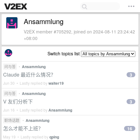
Ansammlung
V2EX member #705292, joined on 2024-08-11 23:24:42
+08:00
Switch topics list
问与答
•
Ansammlung
Claude 最近什么情况？
3
Jun 30 • Lastly replied by
walter19
问与答
•
Ansammlung
V 友们分析下
3
Jun 16 • Lastly replied by
Ansammlung
职场话题
•
Ansammlung
怎么才能不上班？
16
May 19 • Lastly replied by
qping