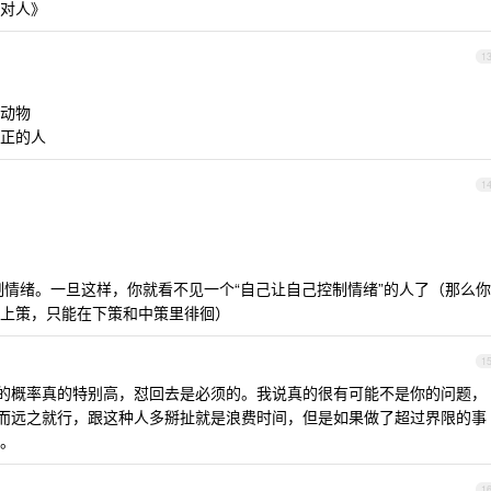
对人》
1
动物
正的人
1
去控制情绪。一旦这样，你就看不见一个“自己让自己控制情绪”的人了（那么你
上策，只能在下策和中策里徘徊）
1
*的概率真的特别高，怼回去是必须的。我说真的很有可能不是你的问题，
敬而远之就行，跟这种人多掰扯就是浪费时间，但是如果做了超过界限的事
。
1