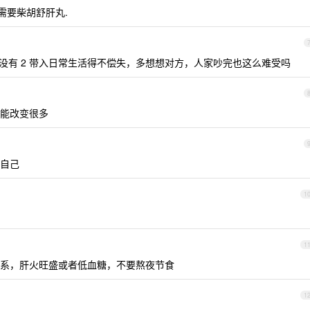
 需要柴胡舒肝丸.
没有 2 带入日常生活得不偿失，多想想对方，人家吵完也这么难受吗
能改变很多
自己
1
1
系，肝火旺盛或者低血糖，不要熬夜节食
1