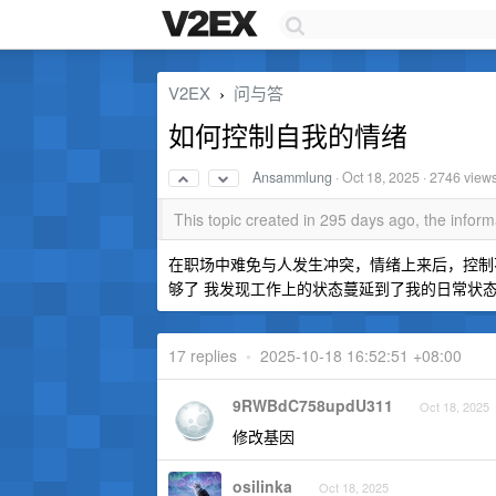
V2EX
问与答
›
如何控制自我的情绪
Ansammlung
·
Oct 18, 2025
· 2746 view
This topic created in 295 days ago, the info
在职场中难免与人发生冲突，情绪上来后，控制不
够了 我发现工作上的状态蔓延到了我的日常状态
17 replies
•
2025-10-18 16:52:51 +08:00
9RWBdC758updU311
Oct 18, 2025
修改基因
osilinka
Oct 18, 2025