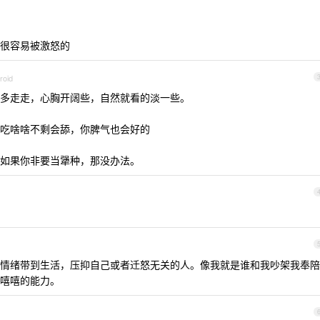
很容易被激怒的
roid
多走走，心胸开阔些，自然就看的淡一些。
吃啥啥不剩会舔，你脾气也会好的
如果你非要当犟种，那没办法。
情绪带到生活，压抑自己或者迁怒无关的人。像我就是谁和我吵架我奉陪
嘻嘻的能力。