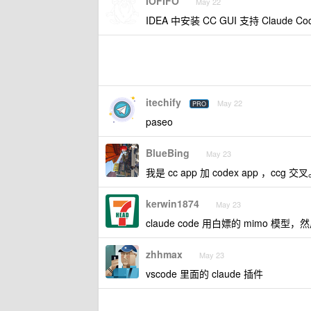
IOFIFO
May 22
IDEA 中安装 CC GUI 支持 Claude Co
itechify
May 22
PRO
paseo
BlueBing
May 23
我是 cc app 加 codex app ，c
kerwin1874
May 23
claude code 用白嫖的 mimo 模型，然后 
zhhmax
May 23
vscode 里面的 claude 插件