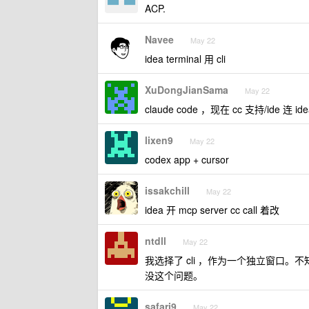
ACP.
Navee
May 22
idea terminal 用 cli
XuDongJianSama
May 22
claude code ，现在 cc 支持/ide
lixen9
May 22
codex app + cursor
issakchill
May 22
idea 开 mcp server cc call 着改
ntdll
May 22
我选择了 cli ，作为一个独立窗口。
没这个问题。
safari9
May 22