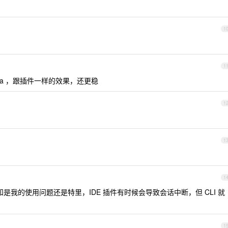
1
1
 连 idea ，跟插件一样的效果，还更稳
1
1
1
不知是我的使用问题还是特里，IDE 插件有时候会导致会话中断，但 CLI 就
1