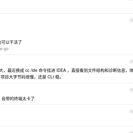
1
也可以干活了
ge-go
1
口距离大，最近换成 cc /ide 命令挂进 IDEA ，直接看到文件结构和诊断信息，
va 项目大字节码很慢，还是 CLI 稳。
1
 idea 自带的终端太卡了
1