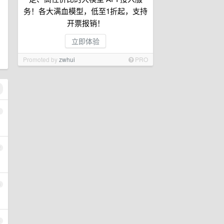
务！各大满血模型，低至1折起，支持
开票报销！
立即体验
Promoted by
zwhui
PRO
1
2
3
4