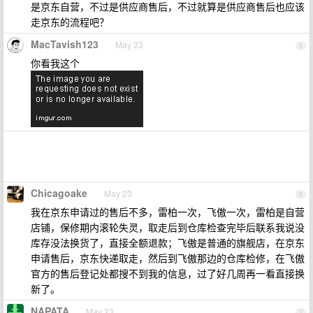
是京东自营，不过是供应商售后，不过就算是供应商售后也应该
走京东的流程吧？
MacTavish123
May 23
5
你看我这个
Chicagoake
May 23
6
我在京东申请过的售后不多，雷柏一次，飞傲一次，雷柏是自营
店铺，保修期内滚轮失灵，取走后到仓库检查完毕后联系我说没
库存没法换货了，直接全额退款；飞傲是普通的旗舰店，在京东
申请售后，京东快递取走，然后到飞傲那边的仓库检修，在飞傲
官方的售后登记处都搜不到我的信息，过了好几周再一看直接换
新了。
NAPATA
May 23
7