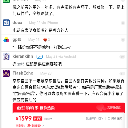
我之前买的用的一年多，有点滚轮有点坏了，想着修一下，是上
门取件后，全额退款了。
docx
May 23 via iPhone
8
电话有表明身份吗？是哪方的人
gpt5
May 23
3
9
“一降价你还不是像狗一样跑过来”
kierankihn
May 23 via Android
OP
10
@
gpt5
应该是供应商客服吧
FlashEcho
May 23
11
京东自营不一定是京东售后，自营内部其实也分两种。如果是真
京东自营会标注“京东发货&售后服务”，如果是厂家售后会标注
“供应商售后”，你可以去原购买页查看一下，应该会有小字写了
供应商售后的