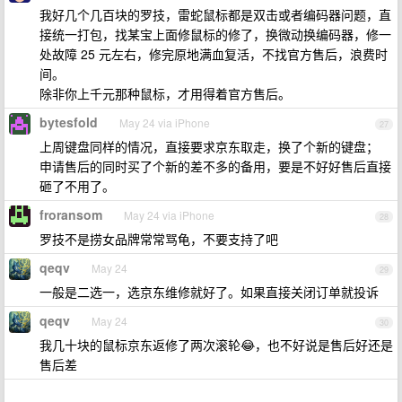
我好几个几百块的罗技，雷蛇鼠标都是双击或者编码器问题，直
接统一打包，找某宝上面修鼠标的修了，换微动换编码器，修一
处故障 25 元左右，修完原地满血复活，不找官方售后，浪费时
间。
除非你上千元那种鼠标，才用得着官方售后。
bytesfold
May 24 via iPhone
27
上周键盘同样的情况，直接要求京东取走，换了个新的键盘；
申请售后的同时买了个新的差不多的备用，要是不好好售后直接
砸了不用了。
froransom
May 24 via iPhone
28
罗技不是捞女品牌常常骂龟，不要支持了吧
qeqv
May 24
29
一般是二选一，选京东维修就好了。如果直接关闭订单就投诉
qeqv
May 24
30
我几十块的鼠标京东返修了两次滚轮😂，也不好说是售后好还是
售后差