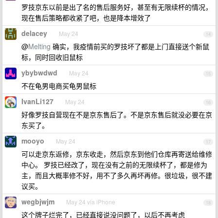
罗技京东以前是出了名的售后服务好，甚至有无限续杯的情况，
现在售后策略都收紧了吧，也是降本增效了
delacey
May 24
14
@
Melting
确实，我疫情前买的罗技坏了都是上门直接送个新鼠
标，同时回收旧鼠标
ybybwdwd
May 24
15
不在龟男电商买龟男鼠标
IvanLi127
May 24
16
好像罗技自营现在不是京东售后了。不是京东售后就没必要在京
东买了。
mooyo
May 24
17
可以走京东返修，京东收走，然后京东到他们仓库再寄送给维修
中心。 罗技已经改了，现在没有之前的无限续杯了，都是修为
主，而且大概率修不好，用不了多久再坏再修。很垃圾，很不建
议买。
wegbjwjm
May 24 via iPhone
18
这个牌子烂完了，已经直接说没问题了，以后不再考虑