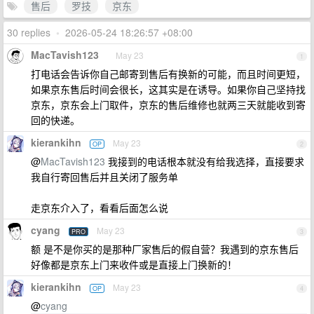
售后
罗技
京东
30 replies
•
2026-05-24 18:26:57 +08:00
MacTavish123
May 23
1
打电话会告诉你自己邮寄到售后有换新的可能，而且时间更短，
如果京东售后时间会很长，这其实是在诱导。如果你自己坚持找
京东，京东会上门取件，京东的售后维修也就两三天就能收到寄
回的快递。
kierankihn
May 23
OP
2
@
MacTavish123
我接到的电话根本就没有给我选择，直接要求
我自行寄回售后并且关闭了服务单
走京东介入了，看看后面怎么说
cyang
May 23
PRO
3
额 是不是你买的是那种厂家售后的假自营？我遇到的京东售后
好像都是京东上门来收件或是直接上门换新的！
kierankihn
May 23
OP
4
@
cyang