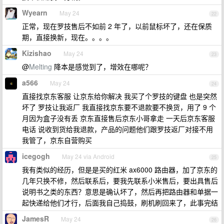
Wyearn
May 24
22
正常，现在罗技售后不如前 2 年了，以前鼠标坏了，还在保质
期，直接换新，现在。。。。
Kizishao
May 24
23
@
Melting
降本是感觉到了，增效在哪呢？
a566
May 24
24
直接找京东客服 让京东给你解决 我买了个罗技的键盘 也是突然
坏了 罗技让我返厂 我直接找京东要不退款要不换货，用了 9 个
月因为盒子没有丢 京东直接售后京东小哥拿走 一天后京东客服
电话 说收到货给我退款，产品的问题他们跟罗技返厂对接不用
我管了，京东自营购买
icegogh
May 24 via Android
25
我有类似的经历，但是是买的红米 ax6000 路由器，加了京东的
几年只换不修，然后联系后，要我先联系小米售后，要出具售后
说明书之类的东西？意思是确认坏了，然后再把路由器和单据一
起快递给他们才行，后面我自己捣鼓，刷机刷回来了，此事完结
JamesR
May 24
26