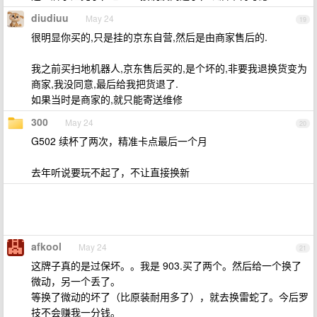
diudiuu
May 24
19
很明显你买的,只是挂的京东自营,然后是由商家售后的.
我之前买扫地机器人,京东售后买的,是个坏的,非要我退换货变为
商家,我没同意,最后给我把货退了.
如果当时是商家的,就只能寄送维修
300
May 24
20
G502 续杯了两次，精准卡点最后一个月
去年听说要玩不起了，不让直接换新
afkool
May 24
21
这牌子真的是过保坏。。我是 903.买了两个。然后给一个换了
微动，另一个丢了。
等换了微动的坏了（比原装耐用多了），就去换雷蛇了。今后罗
技不会赚我一分钱。