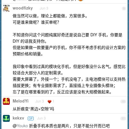
woodfizky
Jun 3
9
做当然可以做，理论上都能做，方案很多。
可是谁来做呢？谁买单呢？
不知道你问这个问题纯属好奇还是说自己要 DIY 手机，你要是
DIY 的话我支持你。
但是如果做一款要量产的手机，你不得不考虑手机的设计方案的
预期价格和销量。
我印象中看到过真的模块化手机，但是好像没什么名气。感觉比
较适合大部分人的定制需求。
需要大屏幕了，外接一个；手机没电了，主电池模块可以支持热
插拔更换；有专业摄影需求了，直接插上专业摄像头模块；
忘了是在哪里看到的了，反正应该是没有大规模做起来。
MelodYi
Jun 3
1
10
从折痕变“黑边+空隙”吗
kekxv
Jun 3
OP
11
@
Youko
折叠手机本质也是两片，只是不能分开而已吧