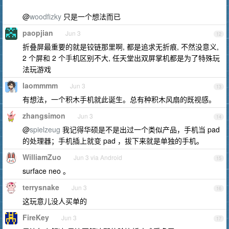
@
woodfizky
只是一个想法而已
paopjian
Jun 3
12
折叠屏最重要的就是铰链那里啊, 都是追求无折痕, 不然没意义,
2 个屏和 2 个手机区别不大, 任天堂出双屏掌机都是为了特殊玩
法玩游戏
laommmm
Jun 3
13
有想法，一个积木手机就此诞生。总有种积木风扇的既视感。
zhangsimon
Jun 3
14
@
spielzeug
我记得华硕是不是出过一个类似产品，手机当 pad
的处理器；手机插上就变 pad ，拔下来就是单独的手机。
WilliamZuo
Jun 3 via Android
15
surface neo 。
terrysnake
Jun 3
16
这玩意儿没人买单的
FireKey
Jun 3
17