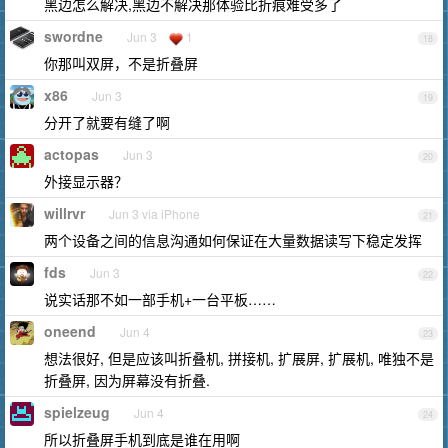
黑边怎么解决,黑边不解决那体验比折痕难受多了
swordne
Jun 3
1
18
你那叫双屏，不是折叠屏
x86
Jun 3
19
分开了就要有缝了啊
actopas
Jun 3
20
外接显示器？
willrvr
Jun 3 via iPhone
21
两个设备之间的信息沟通如何保证在大量数据读写下稳定发挥
fds
Jun 3
22
说实话那不如一部手机+一台平板……
oneend
Jun 4
23
想法很好, 但是应该叫折叠机, 拼接机, 扩展屏, 扩展机, 唯独不是
折叠屏, 因为屏幕没有折叠.
spielzeug
Jun 4
24
所以折叠屏手机到底是谁在用啊