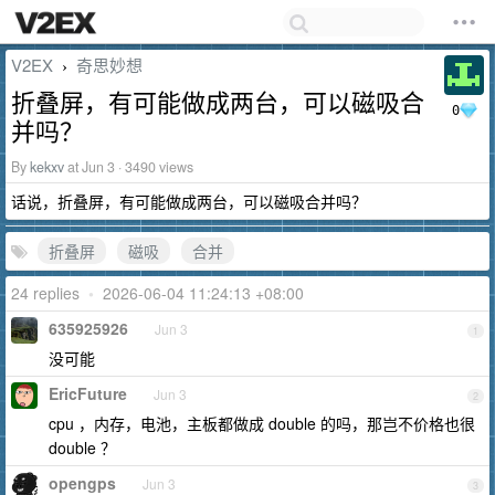
V2EX
奇思妙想
›
折叠屏，有可能做成两台，可以磁吸合
0
并吗？
By
kekxv
at Jun 3 · 3490 views
话说，折叠屏，有可能做成两台，可以磁吸合并吗？
折叠屏
磁吸
合并
24 replies
•
2026-06-04 11:24:13 +08:00
635925926
Jun 3
1
没可能
EricFuture
Jun 3
2
cpu ，内存，电池，主板都做成 double 的吗，那岂不价格也很
double ？
opengps
Jun 3
3