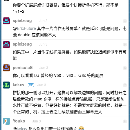
你要个扩展屏或许很容易，但要个拼接折叠机不行，那不是
1+1=2
spielzeug
Jun 3
4
@
EricFuture
其中一片当作无线屏幕？就是延迟可能是问题，电
池 double 应该问题不大
spielzeug
Jun 3
5
如果其中一片当作无线扩展屏幕，如果能解决延迟问题似乎有可
能
penisulaS
Jun 3
6
你可以看看 LG 曾经的 V50 、v60 、G8x 等的副屏
kekxv
Jun 3
OP
7
拼接的那一侧可以打开，这样可以解决边框的问题，同时打开之
后像新款的 mac 充电一样的接触点传输数据，只是密闭性和防
水性可能不好做，但是好处就是：不需要大屏幕的时候，就是一
个正常的手机，接上去之后续航翻倍而且屏幕更大
Youko
Jun 3
8
@
kekxv
那么你出门带一片还是两片