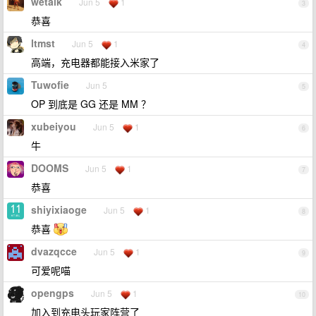
wetalk
Jun 5
1
3
恭喜
ltmst
Jun 5
1
4
高端，充电器都能接入米家了
Tuwofie
Jun 5
5
OP 到底是 GG 还是 MM ？
xubeiyou
Jun 5
1
6
牛
DOOMS
Jun 5
1
7
恭喜
shiyixiaoge
Jun 5
1
8
恭喜
dvazqcce
Jun 5
1
9
可爱呢喵
opengps
Jun 5
1
10
加入到充电头玩家阵营了