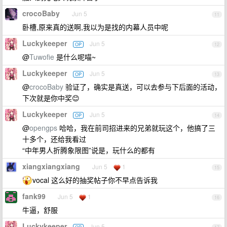
crocoBaby
Jun 5
11
卧槽,原来真的送啊,我以为是找的内幕人员中呢
Luckykeeper
Jun 5
OP
12
@
Tuwofie
是什么呢喵~
Luckykeeper
Jun 5
OP
13
@
crocoBaby
验证了，确实是真送，可以去参与下后面的活动，
下次就是你中奖😊
Luckykeeper
Jun 5
OP
14
@
opengps
哈哈，我在前司招进来的兄弟就玩这个，他搞了三
十多个，还给我看过
“中年男人折腾象限图”说是，玩什么的都有
xiangxiangxiang
Jun 5
1
15
vocal 这么好的抽奖帖子你不早点告诉我
fank99
Jun 5
1
16
牛逼，舒服
Luckykeeper
Jun 5