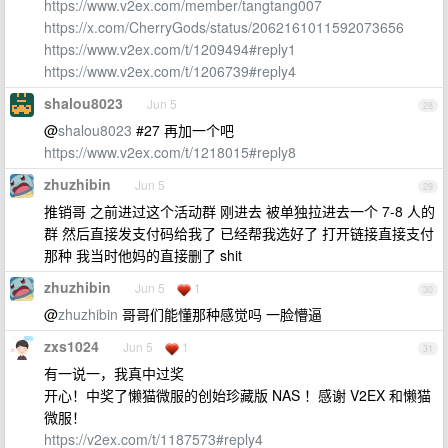
https://www.v2ex.com/member/tangtang007
https://x.com/CherryGods/status/2062161011592073656
https://www.v2ex.com/t/1209494#reply1
https://www.v2ex.com/t/1206739#reply4
shalou8023
Jun 5
28
@
shalou8023
#27 再加一个吧
https://www.v2ex.com/t/1218015#reply8
zhuzhibin
Jun 5
29
推销哥 之前进过这个活动群 刚进去 被单独拉进去一个 7-8 人的
群 然后直接发支付码给我了 已经帮我选好了 打开链接直接支付
那种 我当时他妈的直接删了 shit
zhuzhibin
Jun 5
1
30
@
zhuzhibin
哥哥们能懂那种感觉吗 一脸懵逼
zxs1024
Jun 5
1
31
有一说一，我真中过奖
开心！中奖了懒猫微服的创始珍藏版 NAS ！感谢 V2EX 和懒猫
微服！
https://v2ex.com/t/1187573#reply4