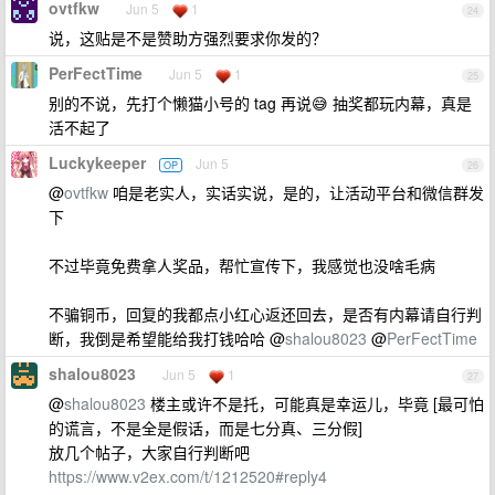
ovtfkw
Jun 5
1
24
说，这贴是不是赞助方强烈要求你发的？
PerFectTime
Jun 5
1
25
别的不说，先打个懒猫小号的 tag 再说😅 抽奖都玩内幕，真是
活不起了
Luckykeeper
Jun 5
OP
26
@
ovtfkw
咱是老实人，实话实说，是的，让活动平台和微信群发
下
不过毕竟免费拿人奖品，帮忙宣传下，我感觉也没啥毛病
不骗铜币，回复的我都点小红心返还回去，是否有内幕请自行判
断，我倒是希望能给我打钱哈哈 @
shalou8023
@
PerFectTime
shalou8023
Jun 5
1
27
@
shalou8023
楼主或许不是托，可能真是幸运儿，毕竟 [最可怕
的谎言，不是全是假话，而是七分真、三分假]
放几个帖子，大家自行判断吧
https://www.v2ex.com/t/1212520#reply4