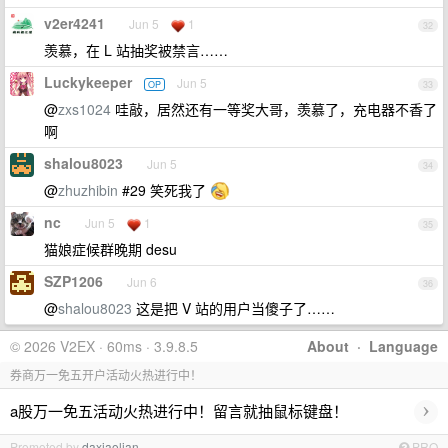
v2er4241
Jun 5
1
32
羡慕，在 L 站抽奖被禁言……
Luckykeeper
Jun 5
OP
33
@
zxs1024
哇敲，居然还有一等奖大哥，羡慕了，充电器不香了
啊
shalou8023
Jun 5
34
@
zhuzhibin
#29 笑死我了
nc
Jun 5
1
35
猫娘症候群晚期 desu
SZP1206
Jun 6
36
@
shalou8023
这是把 V 站的用户当傻子了……
© 2026 V2EX · 60ms · 3.9.8.5
About
·
Language
券商万一免五开户活动火热进行中！
›
a股万一免五活动火热进行中！留言就抽鼠标键盘！
Promoted by
daxiaolian
PRO