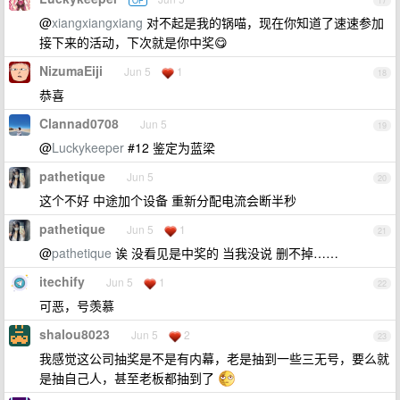
OP
17
@
xiangxiangxiang
对不起是我的锅喵，现在你知道了速速参加
接下来的活动，下次就是你中奖😋
NizumaEiji
Jun 5
1
18
恭喜
Clannad0708
Jun 5
19
@
Luckykeeper
#12 鉴定为蓝梁
pathetique
Jun 5
20
这个不好 中途加个设备 重新分配电流会断半秒
pathetique
Jun 5
1
21
@
pathetique
诶 没看见是中奖的 当我没说 删不掉……
itechify
Jun 5
1
22
可恶，号羡慕
shalou8023
Jun 5
2
23
我感觉这公司抽奖是不是有内幕，老是抽到一些三无号，要么就
是抽自己人，甚至老板都抽到了