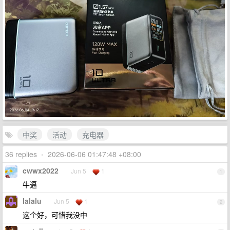
中奖
活动
充电器
36 replies
•
2026-06-06 01:47:48 +08:00
cwwx2022
Jun 5
1
1
牛逼
lalalu
Jun 5
1
2
这个好，可惜我没中