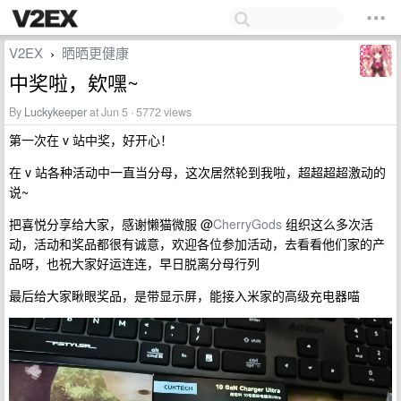
V2EX
晒晒更健康
›
中奖啦，欸嘿~
By
Luckykeeper
at Jun 5 · 5772 views
第一次在 v 站中奖，好开心！
在 v 站各种活动中一直当分母，这次居然轮到我啦，超超超超激动的
说~
把喜悦分享给大家，感谢懒猫微服 @
CherryGods
组织这么多次活
动，活动和奖品都很有诚意，欢迎各位参加活动，去看看他们家的产
品呀，也祝大家好运连连，早日脱离分母行列
最后给大家瞅眼奖品，是带显示屏，能接入米家的高级充电器喵