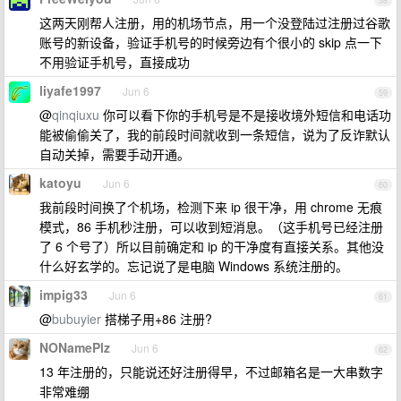
58
这两天刚帮人注册，用的机场节点，用一个没登陆过注册过谷歌
账号的新设备，验证手机号的时候旁边有个很小的 skip 点一下
不用验证手机号，直接成功
liyafe1997
Jun 6
59
@
qinqiuxu
你可以看下你的手机号是不是接收境外短信和电话功
能被偷偷关了，我的前段时间就收到一条短信，说为了反诈默认
自动关掉，需要手动开通。
katoyu
Jun 6
60
我前段时间换了个机场，检测下来 ip 很干净，用 chrome 无痕
模式，86 手机秒注册，可以收到短消息。（这手机号已经注册
了 6 个号了）所以目前确定和 ip 的干净度有直接关系。其他没
什么好玄学的。忘记说了是电脑 Windows 系统注册的。
impig33
Jun 6
61
@
bubuyier
搭梯子用+86 注册?
NONamePlz
Jun 6
62
13 年注册的，只能说还好注册得早，不过邮箱名是一大串数字
非常难绷