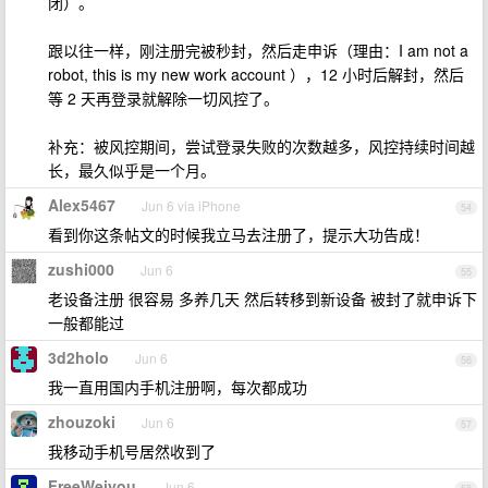
闭）。
跟以往一样，刚注册完被秒封，然后走申诉（理由：I am not a
robot, this is my new work account ），12 小时后解封，然后
等 2 天再登录就解除一切风控了。
补充：被风控期间，尝试登录失败的次数越多，风控持续时间越
长，最久似乎是一个月。
Alex5467
Jun 6 via iPhone
54
看到你这条帖文的时候我立马去注册了，提示大功告成！
zushi000
Jun 6
55
老设备注册 很容易 多养几天 然后转移到新设备 被封了就申诉下
一般都能过
3d2holo
Jun 6
56
我一直用国内手机注册啊，每次都成功
zhouzoki
Jun 6
57
我移动手机号居然收到了
FreeWeiyou
Jun 6