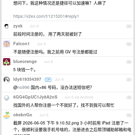
想问下，我这种情况还是捷径可以加速嘛？人麻了
https://v2ex.com/t/1215201#reply1
zyxk
Jun 6
24
前段时间注册的， 用了两天就被封了
Falcon1
Jun 6
25
不是随便注册吗。我之前用 GV 号注册都能过
blueorange
Jun 6
26
5 块钱一个。
ldy619354397
Jun 6
OP
27
@
no996
国内+86 号码，没办法送短信吧？
6GG4GpUC1Jy8A2oS
Jun 6 via Android
28
找国外的人帮你注册一个不就好了，找不到我可以帮忙
okekrrGo
Jun 6
29
截屏 2026-06-05 下午 9.10.52.png 3 小时前用 iPad 注册了一
个，很顺利没要我手机号啥的，注册进去之后帮顶辅助邮箱和电