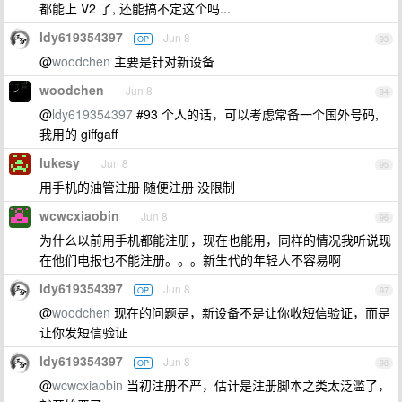
都能上 V2 了, 还能搞不定这个吗...
ldy619354397
Jun 8
OP
93
@
woodchen
主要是针对新设备
woodchen
Jun 8
94
@
ldy619354397
#93 个人的话，可以考虑常备一个国外号码,
我用的 giffgaff
lukesy
Jun 8
95
用手机的油管注册 随便注册 没限制
wcwcxiaobin
Jun 8
96
为什么以前用手机都能注册，现在也能用，同样的情况我听说现
在他们电报也不能注册。。。新生代的年轻人不容易啊
ldy619354397
Jun 8
OP
97
@
woodchen
现在的问题是，新设备不是让你收短信验证，而是
让你发短信验证
ldy619354397
Jun 8
OP
98
@
wcwcxiaobin
当初注册不严，估计是注册脚本之类太泛滥了，