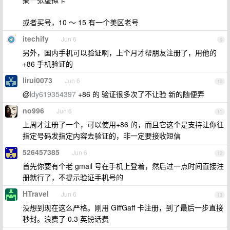
或者买号，10 ～ 15 有一个美区老号
itechify
Jun 6
9
另外，国内手机可以验证啊，上个月才帮朋友注册了，用他的
+86 手机验证的
lirui0073
Jun 6
10
@
ldy619354397
+86 的 验证很多次了不让验 新的随便弄
no996
Jun 6
11
上周才注册了一个，可以使用+86 的，而且它这个是支持让你往
指定号码发指定内容去验证的，非一定要接收短信
526457385
Jun 6
12
首先你要有个老 gmail 号在手机上登着，然后过一点时间直接注
册就行了，不提示验证手机号的
HTravel
Jun 6
13
没想到现在这么严格。刚用 GiffGaff 卡注册，到了最后一步直接
秒封。浪费了 0.3 英镑话费