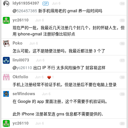
ldy619354397
Jun 6
OP
14
@
526457385
新手机得用老的 gmail 养一段时间吗
yc26110
Jun 6
15
现在严的一批，我最近几天注册几个封几个，封的怀疑人生，但
用 iphone+gmail 注册好像比较好点
Poko
Jun 6
16
怎么可能，这不是随便注册吗，我最近都注册 3 个了
lirui0073
Jun 6
17
@
yc26110
出口 IP 不行 太多风险操作了 就容易这样
Oktfolio
Jun 6
1
18
手机上注册经常不验证手机，但是注册后不要在电脑上登录
seWindows
Jun 6
19
在 Google 的 app 里面注册，这个不需要手机验证码。
此外 iPhone 注册甚至连 gms 信息都不需要提供的、
yc26110
Jun 6
20