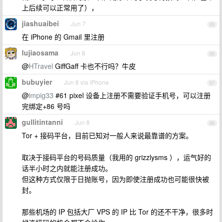
上后续可以正常用了），
jiashuaibei
Jun 7
85
在 iPhone 的 Gmail 里注册
lujiaosama
Jun 8
86
@
HTravel
GiffGaff 卡也不行吗？牛皮
bubuyier
Jun 8 via iPhone
87
@
impig33
#61 pixel 设备上注册不需要验证手机号，可以注册
完绑定+86 号吗
gullitintanni
Jun 8
88
Tor + 接码平台，目前已知对一般人来说最靠谱的方案。
取决于接码平台的号码质量（我用的 grizzlysms ），运气好的
话半小时之内就能注册成功。
但这种方式仅限于日抛账号，因为即使注册成功也可能很快被
封。
那些机场的 IP 包括大厂 VPS 的 IP 比 Tor 的还不干净，很多时