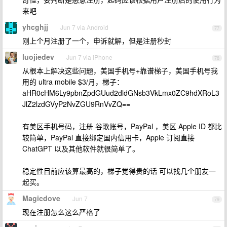
来吧
yhcghjj
Jun 7 via Android
77
刚上个月注册了一个，申诉就解，但是注册秒封
luojiedev
Jun 7 via iPhone
78
从根本上解决这些问题，美国手机号+靠谱梯子，美国手机号我
用的 ultra mobile $3/月，梯子：
aHR0cHM6Ly9pbnZpdGUud2dldGNsb3VkLmx0ZC9hdXRoL3
JlZ2lzdGVyP2NvZGU9RnVvZQ==
有美区手机号码，注册 谷歌账号，PayPal ，美区 Apple ID 都比
较简单，PayPal 直接绑定国内信用卡，Apple 订阅直接
ChatGPT 以及其他软件就很简单了。
稳定性目前应该算最高的，梯子觉得贵的话 可以找几个朋友一
起买。
Magicdove
Jun 7
79
现在注册怎么这么严格了