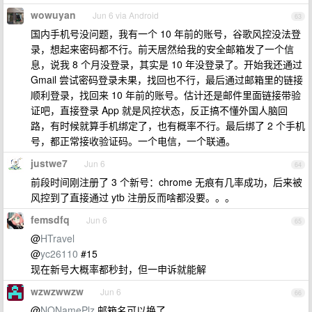
wowuyan
Jun 6 via Android
63
国内手机号没问题，我有一个 10 年前的账号，谷歌风控没法登
录，想起来密码都不行。前天居然给我的安全邮箱发了一个信
息，说我 8 个月没登录，其实是 10 年没登录了。开始我还通过
Gmail 尝试密码登录未果，找回也不行，最后通过邮箱里的链接
顺利登录，找回来 10 年前的账号。估计还是邮件里面链接带验
证吧，直接登录 App 就是风控状态，反正搞不懂外国人脑回
路，有时候就算手机绑定了，也有概率不行。最后绑了 2 个手机
号，都正常接收验证码。一个电信，一个联通。
justwe7
Jun 6
64
前段时间刚注册了 3 个新号：chrome 无痕有几率成功，后来被
风控到了直接通过 ytb 注册反而啥都没要。。。
femsdfq
Jun 6
65
@
HTravel
@
yc26110
#15
现在新号大概率都秒封，但一申诉就能解
wzwzwwzw
Jun 6
66
@
NONamePlz
邮箱名可以换了