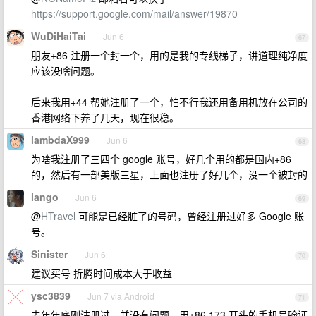
https://support.google.com/mail/answer/19870
WuDiHaiTai
Jun 6
67
朋友+86 注册一个封一个，用的是我的专线梯子，讲道理纯净度
应该没啥问题。
后来我用+44 帮她注册了一个，怕不行我还用备用机放在公司的
香港网络下养了几天，现在很稳。
lambdaX999
Jun 6
68
为啥我注册了三四个 google 账号，好几个用的都是国内+86
的，然后有一部美版三星，上面也注册了好几个，没一个被封的
iango
Jun 6
69
@
HTravel
可能是已经脏了的号码，曾经注册过好多 Google 账
号。
Sinister
Jun 6
70
建议买号 折腾时间成本大于收益
ysc3839
Jun 7 via Android
71
去年年底刚注册过，并没有问题，用+86 173 开头的手机号验证