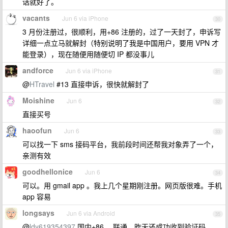
话就好了。
vacants
Jun 6 via iPhone
30
3 月份注册过，很顺利，用+86 注册的，过了一天封了，申诉写
详细一点立马就解封（特别说明了我是中国用户，要用 VPN 才
能登录），现在随便用随便切 IP 都没事儿
andforce
Jun 6 via iPhone
31
@
HTravel
#13 直接申诉，很快就解封了
Moishine
Jun 6
32
直接买号
haoofun
Jun 6
33
可以找一下 sms 接码平台，我前段时间还帮我对象弄了一个，
亲测有效
goodhellonice
Jun 6
34
可以。用 gmail app 。我上几个星期刚注册。网页版很难。手机
app 容易
longsays
Jun 6 via Android
35
@
ldy619354397
国内+86 ，联通，昨天还成功收到验证码