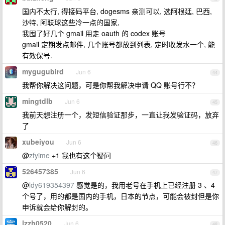
国内不太行, 得接码平台, dogesms 亲测可以, 选阿根廷, 巴西,
沙特, 阿联球这些冷一点的国家,
我囤了好几个 gmail 用走 oauth 的 codex 账号
gmail 定期发点邮件, 几个账号都放到列表, 定时收发水一个, 能
有效保号.
mygugubird
Jun 6
44
我帮你解决这问题，可是你帮我解决申请 QQ 账号行不？
mingtdlb
Jun 6
45
我前天想注册一个，发短信验证那步，一直让我发验证码，放弃
了
xubeiyou
Jun 6
46
@
zfyime
+1 我也有这个疑问
526457385
Jun 6
47
@
ldy619354397
感觉是的，我用老号在手机上已经注册 3 、4
个号了，用的都是国内的手机，日本的节点，可能会被封但是你
申诉就会给你解封的。
lzzh0520
Jun 6
48