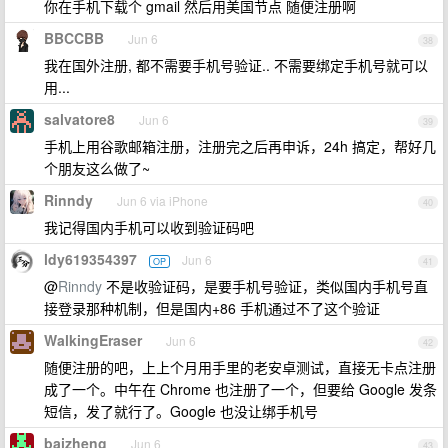
你在手机下载个 gmail 然后用美国节点 随便注册啊
BBCCBB
Jun 6
38
我在国外注册, 都不需要手机号验证.. 不需要绑定手机号就可以
用...
salvatore8
Jun 6
39
手机上用谷歌邮箱注册，注册完之后再申诉，24h 搞定，帮好几
个朋友这么做了~
Rinndy
Jun 6 via iPhone
40
我记得国内手机可以收到验证码吧
ldy619354397
Jun 6
OP
41
@
Rinndy
不是收验证码，是要手机号验证，类似国内手机号直
接登录那种机制，但是国内+86 手机通过不了这个验证
WalkingEraser
Jun 6
42
随便注册的吧，上上个月用手里的老安卓测试，直接无卡点注册
成了一个。中午在 Chrome 也注册了一个，但要给 Google 发条
短信，发了就行了。Google 也没让绑手机号
baizheng
Jun 6
43