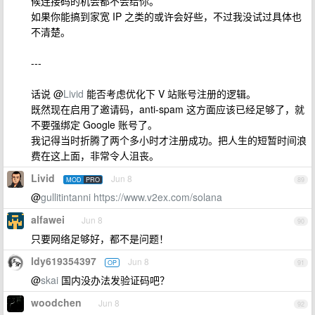
候连接码的机会都不会给你。
如果你能搞到家宽 IP 之类的或许会好些，不过我没试过具体也
不清楚。
---
话说 @
Livid
能否考虑优化下 V 站账号注册的逻辑。
既然现在启用了邀请码，anti-spam 这方面应该已经足够了，就
不要强绑定 Google 账号了。
我记得当时折腾了两个多小时才注册成功。把人生的短暂时间浪
费在这上面，非常令人沮丧。
Livid
Jun 8
MOD
PRO
89
@
gullitintanni
https://www.v2ex.com/solana
alfawei
Jun 8
90
只要网络足够好，都不是问题！
ldy619354397
Jun 8
OP
91
@
skai
国内没办法发验证码吧？
woodchen
Jun 8
92