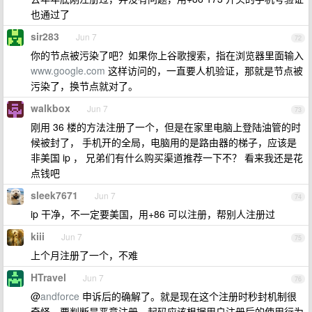
也通过了
sir283
Jun 7
72
你的节点被污染了吧？如果你上谷歌搜索，指在浏览器里面输入
www.google.com
这样访问的，一直要人机验证，那就是节点被
污染了，换节点就对了。
walkbox
Jun 7
73
刚用 36 楼的方法注册了一个，但是在家里电脑上登陆油管的时
候被封了， 手机开的全局，电脑用的是路由器的梯子，应该是
非美国 ip ， 兄弟们有什么购买渠道推荐一下不？ 看来我还是花
点钱吧
sleek7671
Jun 7
74
ip 干净，不一定要美国，用+86 可以注册，帮别人注册过
kiii
Jun 7
75
上个月注册了一个，不难
HTravel
Jun 7
76
@
andforce
申诉后的确解了。就是现在这个注册时秒封机制很
奇怪，要判断是恶意注册，起码应该根据用户注册后的使用行为