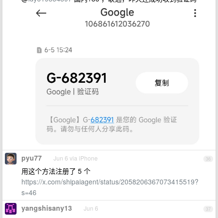
pyu77
Jun 6 via iPhone
36
用这个方法注册了 5 个
https://x.com/shipaiagent/status/2058206367073415519?
s=46
yangshisany13
Jun 6
37