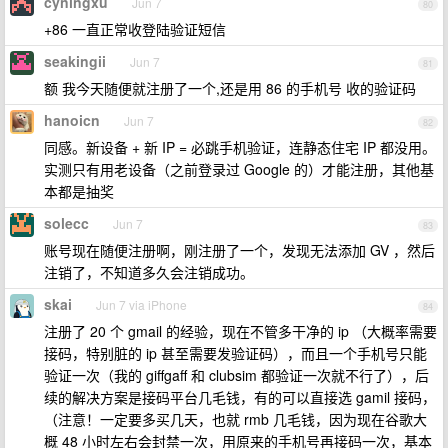
cyningxu
Jun 7
80
+86 一直正常收登陆验证短信
seakingii
Jun 7
81
额 我今天随便就注册了一个,还是用 86 的手机号 收的验证码
hanoicn
Jun 7
82
同感。新设备 + 新 IP = 必跳手机验证，连静态住宅 IP 都没用。
实测只有用老设备（之前登录过 Google 的）才能注册，其他基
本都是抽奖
solecc
Jun 7
83
账号现在随便注册啊，刚注册了一个，发现无法添加 GV ，然后
注销了，不知道多久会注销成功。
skai
Jun 7 via iPhone
84
注册了 20 个 gmail 的经验，现在不管多干净的 ip （大概率需要
接码，特别脏的 ip 甚至需要发验证码），而且一个手机号只能
验证一次（我的 giffgaff 和 clubsim 都验证一次就不行了），后
续的解决方案是接码平台几毛钱，有的可以直接选 gamil 接码，
（注意！一定要多买几天，也就 rmb 几毛钱，因为现在谷歌大
概 48 小时左右会封禁一次，用原来的手机号再接码一次，基本