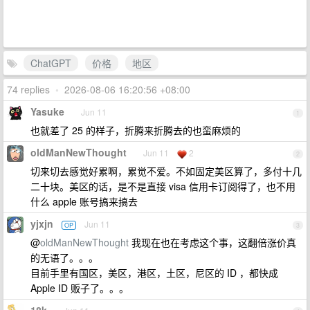
ChatGPT
价格
地区
74 replies
•
2026-08-06 16:20:56 +08:00
Yasuke
Jun 11
1
也就差了 25 的样子，折腾来折腾去的也蛮麻烦的
oldManNewThought
Jun 11
2
2
切来切去感觉好累啊，累觉不爱。不如固定美区算了，多付十几
二十块。美区的话，是不是直接 visa 信用卡订阅得了，也不用
什么 apple 账号搞来搞去
yjxjn
Jun 11
OP
3
@
oldManNewThought
我现在也在考虑这个事，这翻倍涨价真
的无语了。。。
目前手里有国区，美区，港区，土区，尼区的 ID ，都快成
Apple ID 贩子了。。。