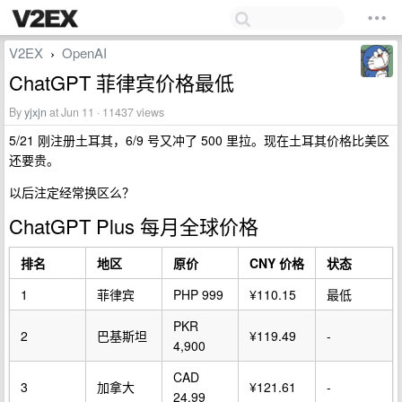
V2EX
OpenAI
›
ChatGPT 菲律宾价格最低
By
yjxjn
at Jun 11 · 11437 views
5/21 刚注册土耳其，6/9 号又冲了 500 里拉。现在土耳其价格比美区
还要贵。
以后注定经常换区么？
ChatGPT Plus 每月全球价格
排名
地区
原价
CNY 价格
状态
1
菲律宾
PHP 999
¥110.15
最低
PKR
2
巴基斯坦
¥119.49
-
4,900
CAD
3
加拿大
¥121.61
-
24.99