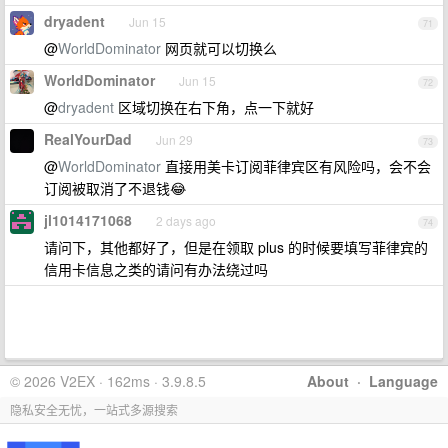
dryadent
Jun 15
71
@
WorldDominator
网页就可以切换么
WorldDominator
Jun 15
72
@
dryadent
区域切换在右下角，点一下就好
RealYourDad
Jun 29
73
@
WorldDominator
直接用美卡订阅菲律宾区有风险吗，会不会
订阅被取消了不退钱😂
jl1014171068
2 days ago
74
请问下，其他都好了，但是在领取 plus 的时候要填写菲律宾的
信用卡信息之类的请问有办法绕过吗
© 2026 V2EX · 162ms · 3.9.8.5
About
·
Language
隐私安全无忧，一站式多源搜索