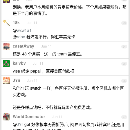
别换。老用户本月续费的肯定按老价格。下个月如果要涨价，那
是下个月的事情了。
18k
Jun 11
23
@
wxw1a1
@
robo
我浦发不行，得汇丰美元卡
casatAway
Jun 11
24
还是 48 个月买一送一的 team 最便宜。
kaivbv
Jun 11
25
visa 绑定 papal ，直接美区付款把
JYii
Jun 11
26
和当年玩 switch 一样，各区任天堂都注册，哪个区低去哪个区
买游戏。
还是多赚点钱吧，不行就玩玩国产免费游戏。
WorldDominator
Jun 11
27
@
JYii
gpt 好像根本无需折腾, 订阅界面切换到菲律宾区,还是用