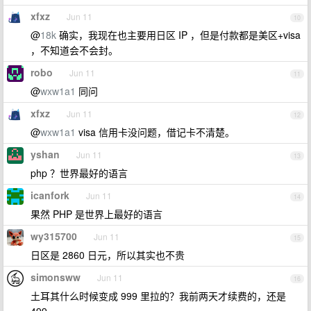
xfxz
Jun 11
10
@
18k
确实，我现在也主要用日区 IP ，但是付款都是美区+visa
，不知道会不会封。
robo
Jun 11
11
@
wxw1a1
同问
xfxz
Jun 11
12
@
wxw1a1
visa 信用卡没问题，借记卡不清楚。
yshan
Jun 11
13
php ？世界最好的语言
icanfork
Jun 11
14
果然 PHP 是世界上最好的语言
wy315700
Jun 11
15
日区是 2860 日元，所以其实也不贵
simonsww
Jun 11
16
土耳其什么时候变成 999 里拉的？我前两天才续费的，还是