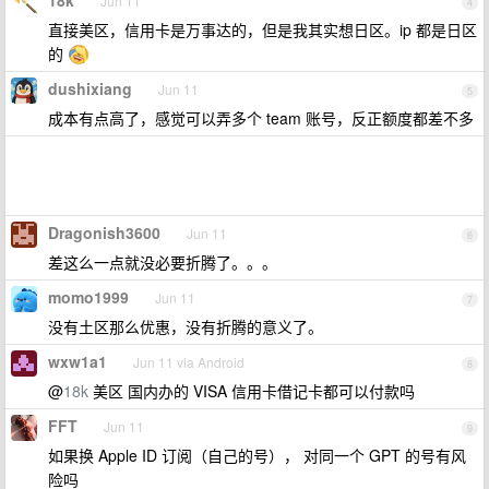
18k
Jun 11
4
直接美区，信用卡是万事达的，但是我其实想日区。ip 都是日区
的
dushixiang
Jun 11
5
成本有点高了，感觉可以弄多个 team 账号，反正额度都差不多
Dragonish3600
Jun 11
6
差这么一点就没必要折腾了。。。
momo1999
Jun 11
7
没有土区那么优惠，没有折腾的意义了。
wxw1a1
Jun 11 via Android
8
@
18k
美区 国内办的 VISA 信用卡借记卡都可以付款吗
FFT
Jun 11
9
如果换 Apple ID 订阅（自己的号）， 对同一个 GPT 的号有风
险吗