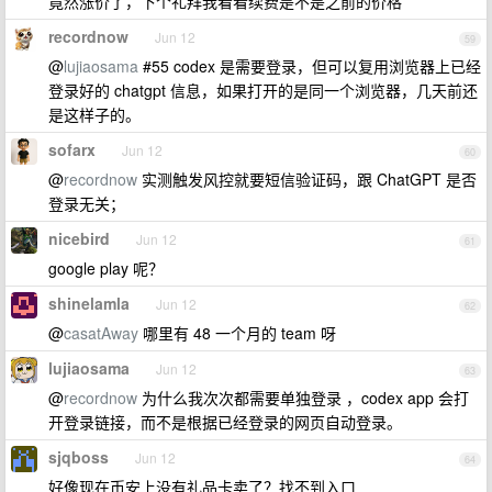
竟然涨价了，下个礼拜我看看续费是不是之前的价格
recordnow
Jun 12
59
@
lujiaosama
#55 codex 是需要登录，但可以复用浏览器上已经
登录好的 chatgpt 信息，如果打开的是同一个浏览器，几天前还
是这样子的。
sofarx
Jun 12
60
@
recordnow
实测触发风控就要短信验证码，跟 ChatGPT 是否
登录无关；
nicebird
Jun 12
61
google play 呢？
shinelamla
Jun 12
62
@
casatAway
哪里有 48 一个月的 team 呀
lujiaosama
Jun 12
63
@
recordnow
为什么我次次都需要单独登录 ，codex app 会打
开登录链接，而不是根据已经登录的网页自动登录。
sjqboss
Jun 12
64
好像现在币安上没有礼品卡卖了？找不到入口