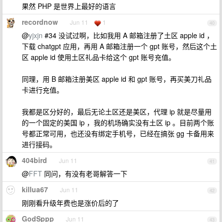
果然 PHP 是世界上最好的语言
recordnow
Jun 11
1
40
@
yjxjn
#34 没试过啊，比如我用 A 邮箱注册了土区 apple id ，
下载 chatgpt 应用，再用 A 邮箱注册一个 gpt 账号，然后这个土
区 apple id 使用土区礼品卡给这个 gpt 账号充值。
同理，用 B 邮箱注册美区 apple id 和 gpt 账号，再买美刀礼品
卡进行充值。
我都是区分好的，最后无论土区还是美区，代理 ip 就是尽量用
的一个固定的美国 ip ，我的机场确实没有土区 ip 。目前两个账
号都正常可用，也还没有绑定手机号，已经在搞张 gg 卡备用来
进行接码。
404bird
Jun 11
41
@
FFT
同问，有没有老哥解答一下
killua67
Jun 11
42
刚刚看升级年费也是涨价后的了
GodSppp
Jun 11
43