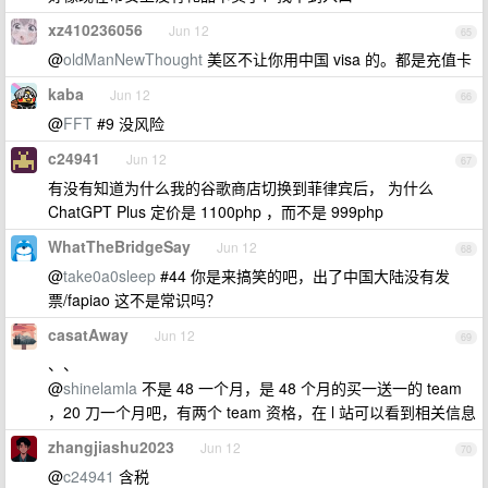
xz410236056
Jun 12
65
@
oldManNewThought
美区不让你用中国 visa 的。都是充值卡
kaba
Jun 12
66
@
FFT
#9 没风险
c24941
Jun 12
67
有没有知道为什么我的谷歌商店切换到菲律宾后， 为什么
ChatGPT Plus 定价是 1100php ，而不是 999php
WhatTheBridgeSay
Jun 12
68
@
take0a0sleep
#44 你是来搞笑的吧，出了中国大陆没有发
票/fapiao 这不是常识吗？
casatAway
Jun 12
69
、、
@
shinelamla
不是 48 一个月，是 48 个月的买一送一的 team
，20 刀一个月吧，有两个 team 资格，在 l 站可以看到相关信息
zhangjiashu2023
Jun 12
70
@
c24941
含税