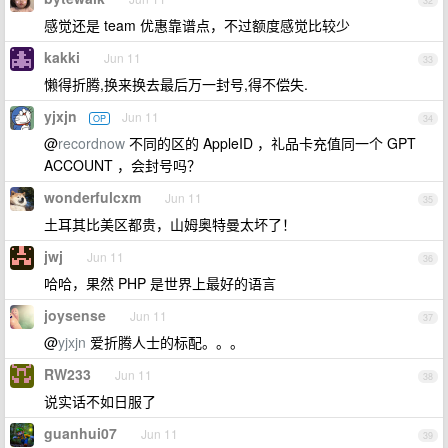
32
感觉还是 team 优惠靠谱点，不过额度感觉比较少
kakki
Jun 11
33
懒得折腾,换来换去最后万一封号,得不偿失.
yjxjn
Jun 11
OP
34
@
recordnow
不同的区的 AppleID ，礼品卡充值同一个 GPT
ACCOUNT ，会封号吗？
wonderfulcxm
Jun 11
35
土耳其比美区都贵，山姆奥特曼太坏了！
jwj
Jun 11
36
哈哈，果然 PHP 是世界上最好的语言
joysense
Jun 11
37
@
yjxjn
爱折腾人士的标配。。。
RW233
Jun 11
38
说实话不如日服了
guanhui07
Jun 11
39