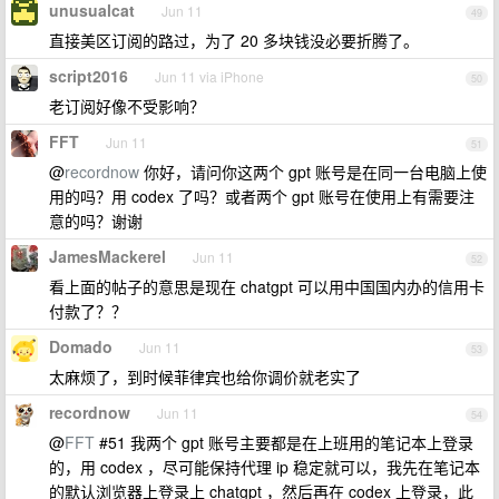
unusualcat
Jun 11
49
直接美区订阅的路过，为了 20 多块钱没必要折腾了。
script2016
Jun 11 via iPhone
50
老订阅好像不受影响？
FFT
Jun 11
51
@
recordnow
你好，请问你这两个 gpt 账号是在同一台电脑上使
用的吗？用 codex 了吗？或者两个 gpt 账号在使用上有需要注
意的吗？谢谢
JamesMackerel
Jun 11
52
看上面的帖子的意思是现在 chatgpt 可以用中国国内办的信用卡
付款了？？
Domado
Jun 11
53
太麻烦了，到时候菲律宾也给你调价就老实了
recordnow
Jun 11
54
@
FFT
#51 我两个 gpt 账号主要都是在上班用的笔记本上登录
的，用 codex ，尽可能保持代理 ip 稳定就可以，我先在笔记本
的默认浏览器上登录上 chatgpt ，然后再在 codex 上登录，此