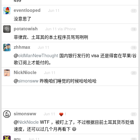
499
eventlooped
Jun 11
17
没意思了
potatowish
Jun 11 via iPhone
18
菲律宾、土耳其的本土程序员骂骂咧咧
zhhmax
Jun 11
19
@
oldManNewThought
国内银行发行的 visa 还是得套在苹果/谷
歌订阅上才能付的。
NickNiocle
Jun 11
20
@
simonsww
昨晚咱们睡觉的时候哈哈哈哈
simonsww
Jun 11
1
21
@
NickNiocle
WTF ，被盯上了，不过根据目前土耳其货币贬值
速度，还可以过几个月再看下 😄
aru
Jun 11
22