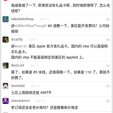
我咸鱼搜了一下, 菲律宾没有礼品卡啊...到时候即使转了, 怎么充
钱呢?
take0a0sleep
Jun 11
44
@
oldManNewThought
#2 请教一下，美区能开发票吗？公司给
报销
dcatfly
Jun 11
45
@
wxw1a1
美区 apple 官方卖礼品卡，国内的 visa 可以直接购
买礼品卡。
国内的 visa 不能直接绑定到美区的 appleid 上。
SenLief
Jun 11
46
算了，如果是 85 块钱，还值得换一下，如果是 110 了，那就不
折腾了。
leetimid
Jun 11
47
土区上周刚续还是 499TR
xiaoxiannv
Jun 11
48
老订阅还会走老价格吗？还是跟着新价格走