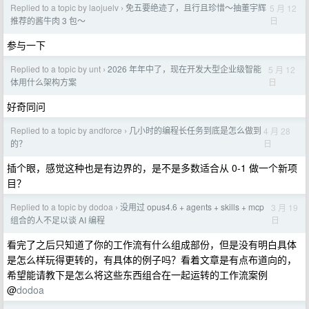
Replied to a topic by laojuelv
免五要绝迹了，且行且珍惜～抽董宇辉
5 月 12
›
日
推荐的酱牛肉 3 包～
参与一下
Replied to a topic by unt
2026 年年中了，现在开发大型企业级智能
5 月 12
›
日
体用什么架构方案
好奇同问
Replied to a topic by andforce
几小时的编程长任务到底是怎么做到
4 月 28
›
日
的？
插个眼，感觉这种也是有边界的，是不是多数适合从 0-1 做一个新项
目？
Replied to a topic by dodoa
没用过 opus4.6 + agents + skills + mcp
3 月 19
›
日
组合的人不足以谈 AI 编程
看完了之后只知道了你的工作流有什么组成部份，但是没有明白具体
是怎么样玩得更转的，有具体的例子吗？看着文章是有点布道向的，
希望能请教下是怎么将这些东西组合在一起运转的工作流案例
@
dodoa