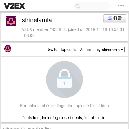
shinelamla
打赏
V2EX member #453818, joined on 2019-11-18 13:58:31
+08:00
Switch topics list
Per shinelamla's settings, the topics list is hidden
Deals
info, including closed deals, is not hidden
shinelamla's recent replies