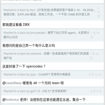
2
Replied to a topic by flyxl
[分享创造] 给数据库客户端装上 AI： NL2SQL、
›
天
报错诊断、EXPLAIN 解读、跨库工作流，一个不到 10MB 的开源工具
前
那我建议看看 DBX
Replied to a topic by bronyakaka
推荐下自己写的 agent，大家感兴
7 月 29
›
日
趣可以试试
我想问的是自己弄一个有什么意义吗
Replied to a topic by sobranie
招募一些桌面端用户使用我们的桌面
7 月 24
›
日
端产品
这是封装了一下 opencodex ？
Replied to a topic by yjxjn
ChatGPT 菲律宾价格最低
6 月 12 日
›
@
casatAway
哪里有 48 一个月的 team 呀
Replied to a topic by gp0119
iOS 27 史诗级更新！
6 月 9 日
›
@
foolenius
老师！没想到在这里也能遇见五迷，集合一下