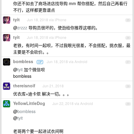
你还不如去了商场进店找导购 mm 帮你搭配，然后自己再看行
不行，这样都更靠谱点
tyit
Jun 18, 2018 via iPhone
25
@
zrzzz
导购员很坏的，使劲给你推荐这哪的。
tyit
Jun 18, 2018 via iPhone
26
老铁，有时间一起呗，不过我眼光很差，不会搭配，挑衣服，最
主要是不会砍价。。
bombless
Jun 18, 2018 via Android
OP
27
@
tyit
加个微信呗
bombless
thereisnoif
Jun 21, 2018
28
优衣库+迪卡侬 解决一切。。。
YellowLittleDog
Jun 22, 2018 via Android
29
@
bombless
@
tyit
老哥两个要一起进试衣间啊