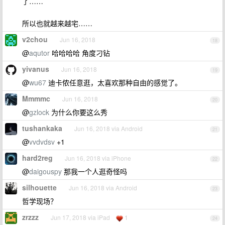
了……
所以也就越来越宅……
v2chou
Jun 16, 2018
18
@
aqutor
哈哈哈哈 角度刁钻
yivanus
Jun 16, 2018
19
@
wu67
迪卡侬任意逛，太喜欢那种自由的感觉了。
Mmmmc
Jun 16, 2018
20
@
gzlock
为什么你要这么秀
tushankaka
Jun 16, 2018 via Android
21
@
vvdvdsv
+1
hard2reg
Jun 16, 2018 via iPhone
22
@
daigouspy
那我一个人逛奇怪吗
silhouette
Jun 16, 2018 via Android
23
哲学现场？
zrzzz
Jun 17, 2018 via iPad
1
24