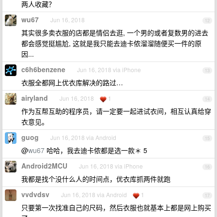
两人收藏？
wu67
Jun 16, 2018
12
其实很多卖衣服的店都是情侣去逛, 一个男的或者复数男的进去
都会感觉挺尴尬, 这就是我只能去迪卡侬溜溜随便买一件的原
因...
c6h6benzene
Jun 16, 2018 via iPhone
13
衣服全都网上优衣库解决的路过…
airyland
Jun 16, 2018
1
14
作为互帮互助的程序员，请一定要一起进试衣间，相互认真给穿
衣意见。
guog
Jun 16, 2018 via Android
15
@
wu67
哈哈，我去迪卡侬都是选一款＊ 5
Android2MCU
Jun 16, 2018 via iPhone
16
我都是找个没什么人的时间点，优衣库抓两件就跑
vvdvdsv
Jun 16, 2018 via Android
1
17
只要第一次找准自己的尺码，然后衣服也就基本上都是网上购买