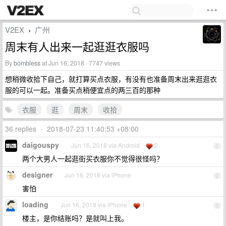
V2EX
广州
›
周末有人出来一起逛逛衣服吗
By
bombless
at Jun 16, 2018 · 7747 views
想稍微收拾下自己，就打算买点衣服，有没有也准备周末出来逛逛衣
服的可以一起。准备买点稍便宜点的两三百的那种
衣服
逛
周末
收拾
36 replies
•
2018-07-23 11:40:53 +08:00
daigouspy
Jun 16, 2018 via Android
2
1
两个大男人一起逛街买衣服你不觉得很怪吗？
designer
Jun 16, 2018 via iPhone
2
害怕
loading
Jun 16, 2018 via iPhone
1
3
楼主，是你结账吗？是就叫上我。