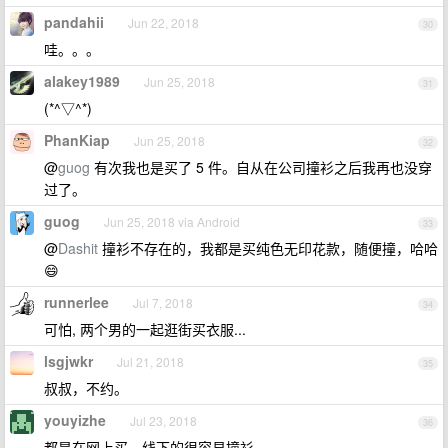
pandahii
Jun 22, 2018
30
哇。。。
alakey1989
Jun 25, 2018
31
(*^▽^*)
PhanKiap
Jun 25, 2018
32
@
guog
有次我也是买了 5 件。自从在公司撞衫之后我再也没穿
过了。
guog
Jun 25, 2018 via Android
33
@
Dashit
撞衫不存在的，我都是买纯色无印花款，随便撞，哈哈
😄
runnerlee
Jul 7, 2018
34
可怕, 两个男的一起逛街买衣服...
lsgjwkr
Jul 21, 2018
35
叔叔，不约。
youyizhe
Jul 23, 2018
36
都是在网上买，线下的很容易撞衫