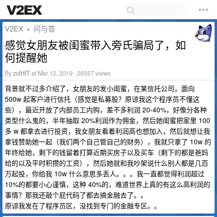
V2EX
问与答
›
感觉女朋友被闺蜜带入旁氏骗局了，如
何提醒她
By
zclHIT
at Mar 12, 2019 · 26557 views
背景就不过多介绍了，女朋友的发小闺蜜，在某信托公司，面向
500w 起客户进行信托（感觉是私募股？原谅我这个程序员不懂这
些），最近开放了内部员工内购，差不多利润 20-40%，好像分各种
类型什么鬼的，半年抽取 20%利润作为佣金，然后她闺蜜把家里 100
多 w 都拿去进行投资，我女朋友看着利润高也想加入，然后就想让我
拿钱赞助她一起（我们两个自己管自己的财务），我就只拿了 10w 的
年终给她，剩下的钱留着打算近期买房子以及买车（剩下的都是爸妈
给的以及平时积攒的工资），然后她就和我吵架说什么别人都是几百
万起投，你给我 10w 什么意思多丢人。。。我一直都觉得利润超过
10%的都要小心谨慎，这种 40%的，难道世界上真的有这么高利润的
事情？那我还敲个屁代码了都去搞金融去了。。
原谅我发在了程序员区，没找到专门的金融专区。。