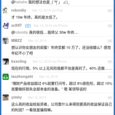
@
hahahe
我的想法也是_(´ཀ`」 ∠)_
robotdiy
Mar 12, 2019 via iPad
44
才 10w 年终，真的是太低了。
zclHIT
Mar 12, 2019 via iPhone
OP
45
@
robotdiy
真的很低....我师父 30w 年终....
MMZZ
Mar 12, 2019
46
想认识你女朋友的闺蜜！年终奖都 10 万了，还没结婚么？感觉
年纪不小了吧
kxxoling
Mar 12, 2019 via iPhone
47
现在的行情，5% 以上无风险我都不信是真的了。40% 还敢……
laozhongshi
Mar 12, 2019
48
“理财产品收益超过 6%就要打问号，超过 8%很危险，超过 10%
就要做好损失全部本金的准备。” 嗯 某领导说的
yimity
Mar 12, 2019
49
这么高的收益给投资者，公司靠什么来得到更高的收益保证自己
的利润？一看就是骗局嘛。