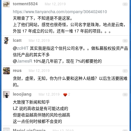
torment5524
Mar 12, 2019
95
https://www.tianyancha.com/company/3064024610
天眼查了下，不知道是不是这家。
上了他们网站，感觉也很奇怪，公司名字是珠海，地点是云南，
外加 17 年成立的公司，还有一堆 17 年前的项目。。。
lcatt
Mar 12, 2019
96
@
zclHIT
其实我是指这个信托公司名字。。做私募股权投资产品
信托产品的其实不多
@
JamesR
10%是几年前了，现在 7%的都要抢的
reus
Mar 12, 2019
97
贪财，虚荣，无知，你为什么要和这种人结婚？以后生活要困难
的。
leoojiang
Mar 12, 2019
2
98
大致搜下新闻和知乎
LZ 说的高收益是有可能达成的
但是收益越高伴随的风险也越高
这一点任何时候都不会变的
MarioLuisGarcia
Mar 12, 2019