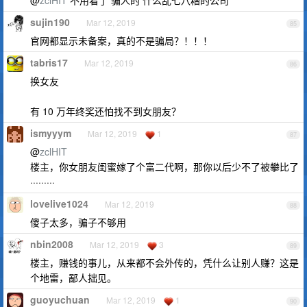
@
zclHIT
不用看了 骗人的 什么乱七八糟的公司
sujin190
Mar 12, 2019
85
官网都显示未备案，真的不是骗局？！！！
tabris17
Mar 12, 2019
86
换女友
有 10 万年终奖还怕找不到女朋友？
ismyyym
Mar 12, 2019
1
87
@
zclHIT
楼主，你女朋友闺蜜嫁了个富二代啊，那你以后少不了被攀比了
·········
lovelive1024
Mar 12, 2019
88
傻子太多，骗子不够用
nbin2008
Mar 12, 2019
3
89
楼主，赚钱的事儿，从来都不会外传的，凭什么让别人赚？这是
个地雷，鄙人拙见。
guoyuchuan
Mar 12, 2019
1
90