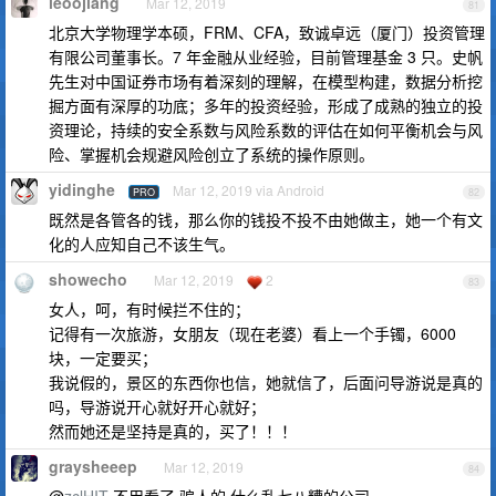
leoojiang
Mar 12, 2019
81
北京大学物理学本硕，FRM、CFA，致诚卓远（厦门）投资管理
有限公司董事长。7 年金融从业经验，目前管理基金 3 只。史帆
先生对中国证券市场有着深刻的理解，在模型构建，数据分析挖
掘方面有深厚的功底；多年的投资经验，形成了成熟的独立的投
资理论，持续的安全系数与风险系数的评估在如何平衡机会与风
险、掌握机会规避风险创立了系统的操作原则。
yidinghe
Mar 12, 2019 via Android
PRO
82
既然是各管各的钱，那么你的钱投不投不由她做主，她一个有文
化的人应知自己不该生气。
showecho
Mar 12, 2019
2
83
女人，呵，有时候拦不住的；
记得有一次旅游，女朋友（现在老婆）看上一个手镯，6000
块，一定要买；
我说假的，景区的东西你也信，她就信了，后面问导游说是真的
吗，导游说开心就好开心就好；
然而她还是坚持是真的，买了！！！
graysheeep
Mar 12, 2019
84