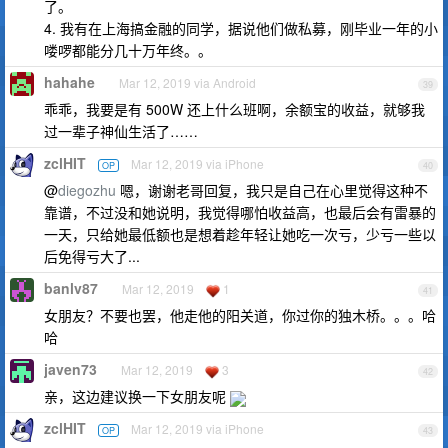
了。
4. 我有在上海搞金融的同学，据说他们做私募，刚毕业一年的小
喽啰都能分几十万年终。。
hahahe
Mar 12, 2019 via Android
39
乖乖，我要是有 500W 还上什么班啊，余额宝的收益，就够我
过一辈子神仙生活了……
zclHIT
Mar 12, 2019 via iPhone
OP
40
@
diegozhu
嗯，谢谢老哥回复，我只是自己在心里觉得这种不
靠谱，不过没和她说明，我觉得哪怕收益高，也最后会有雷暴的
一天，只给她最低额也是想着趁年轻让她吃一次亏，少亏一些以
后免得亏大了...
banlv87
Mar 12, 2019
1
41
女朋友？不要也罢，他走他的阳关道，你过你的独木桥。。。哈
哈
javen73
Mar 12, 2019
3
42
亲，这边建议换一下女朋友呢
zclHIT
Mar 12, 2019 via iPhone
OP
43