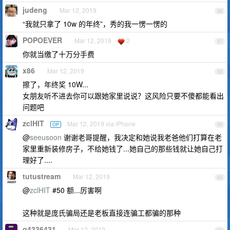
judeng
Mar 12, 2019
56
“我就只拿了 10w 的年终”，秀的我一愣一愣的
POPOEVER
Mar 12, 2019
2
57
你就当缴了十万分手费
x86
Mar 12, 2019
58
擦了，年终奖 10W...
女朋友听不进去你可以跟她家里说说？这风险只要不傻都能看出
问题吧
zclHIT
Mar 12, 2019 via iPhone
OP
59
@
seeusoon
谢谢老哥提醒，我决定和她说我老爸他们打算在老
家里重新装修房子，不给她钱了...她自己的那些钱就让她自己打
理好了....
tutustream
Mar 12, 2019
60
@
zclHIT
#50 额...厉害啊
这种就是庞氏骗局还是老板直接连骗工都骗的那种
q4336431
Mar 12, 2019