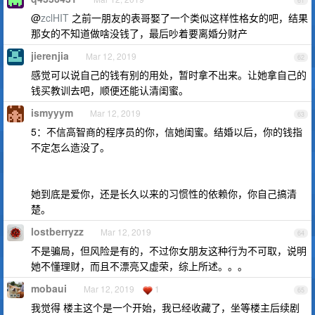
61
@
zclHIT
之前一朋友的表哥娶了一个类似这样性格女的吧，结果
那女的不知道做啥没钱了，最后吵着要离婚分财产
jierenjia
Mar 12, 2019
62
感觉可以说自己的钱有别的用处，暂时拿不出来。让她拿自己的
钱买教训去吧，顺便还能认清闺蜜。
ismyyym
Mar 12, 2019
63
5：不信高智商的程序员的你，信她闺蜜。结婚以后，你的钱指
不定怎么造没了。
她到底是爱你，还是长久以来的习惯性的依赖你，你自己搞清
楚。
lostberryzz
Mar 12, 2019
64
不是骗局，但风险是有的，不过你女朋友这种行为不可取，说明
她不懂理财，而且不漂亮又虚荣，综上所述。。。
mobaui
Mar 12, 2019
1
65
我觉得 楼主这个是一个开始，我已经收藏了，坐等楼主后续剧