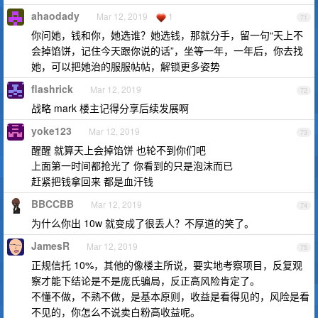
ahaodady
Mar 12, 2019
1
71
你问她，钱和你，她选谁？她选钱，那就分手，留一句“天上不
会掉馅饼，记住今天跟你说的话”，坐等一年，一年后，你去找
她，可以把她治的服服帖帖，解锁更多姿势
flashrick
Mar 12, 2019
72
战略 mark 楼主记得分享后续发展啊
yoke123
Mar 12, 2019
73
醒醒 就算天上会掉馅饼 也轮不到你们吧
上面第一时间都抢光了 你看到的只是泡沫而已
赶紧把钱拿回来 都是血汗钱
BBCCBB
Mar 12, 2019
74
为什么你出 10w 就变成了很丢人？不厚道的笑了。
JamesR
Mar 12, 2019
75
正规信托 10%，其他的像楼主所说，要实地考察项目，反复观
察才能下结论是不是庞氏骗局，反正高风险肯定了。
不懂不做，不熟不做，是基本原则，收益是看得见的，风险是看
不见的，你怎么不说卖白粉高收益呢。