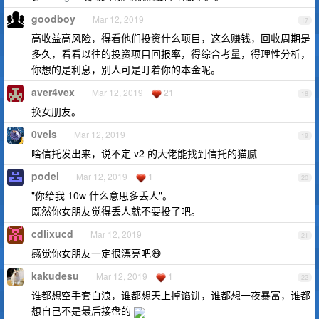
goodboy
Mar 12, 2019
17
高收益高风险，得看他们投资什么项目，这么赚钱，回收周期是
多久，看看以往的投资项目回报率，得综合考量，得理性分析，
你想的是利息，别人可是盯着你的本金呢。
aver4vex
Mar 12, 2019
21
18
换女朋友。
0vels
Mar 12, 2019
19
啥信托发出来，说不定 v2 的大佬能找到信托的猫腻
podel
Mar 12, 2019
1
20
"你给我 10w 什么意思多丢人"。
既然你女朋友觉得丢人就不要投了吧。
cdlixucd
Mar 12, 2019
21
感觉你女朋友一定很漂亮吧😄
kakudesu
Mar 12, 2019
1
22
谁都想空手套白浪，谁都想天上掉馅饼，谁都想一夜暴富，谁都
想自己不是最后接盘的