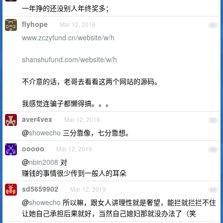
一年挣的还没别人年终奖多；
flyhope
Mar 12, 2019
91
www.zczyfund.cn/website/w/h
shanshufund.com/website/w/h
不介意的话，老哥去看看这两个网站的源码。
我感觉连骗子都懒得搞。。。
aver4vex
Mar 12, 2019
92
@
showecho
三分靠像，七分靠想。
ooooo
Mar 12, 2019
93
@
nbin2008
对
赚钱的事情很少传到一般人的耳朵
sd5659902
Mar 12, 2019
94
@
showecho
所以嘛，跟女人讲理性就是奢望，能拦就拦拦不住
让她自己承担后果就好，当然自己媳妇那就没办法了（笑