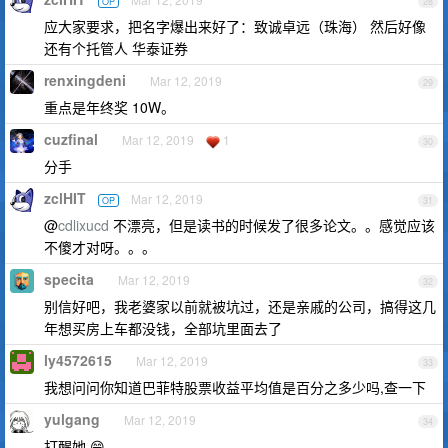
OP
28
应大家要求，把名字爆出来好了：致诚卓远（珠海） 然后好像
还有个托管人 华泰证券
renxingdeni
Mar 12, 2019
29
重点是年终奖 10W。
cuzfinal
Mar 12, 2019
1
30
分手
zclHIT
Mar 12, 2019
OP
31
@
cdlixucd
不漂亮，但是读书的时候发了很多论文。。感觉应该
不傻才对呀。。。
specita
Mar 12, 2019
32
别信好吧，我老婆家以前就被坑过，还是亲戚的公司，搞得这几
年想买房上车都没钱，全部坑里面去了
ly4572615
Mar 12, 2019
33
我想问问你知道巴菲特股票收益平均值是百分之多少吗,查一下
yulgang
Mar 12, 2019
34
打醒她 😁