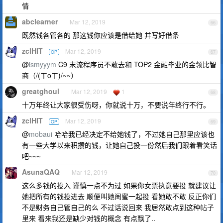
情
abclearner
Mar 12, 2019
66
既然钱各管各的 那这钱你应该是借给她 并写好借条
zclHIT
Mar 12, 2019
OP
67
@
ismyyym
C9 末流程序员不敢去和 TOP2 金融毕业的金领比智
商（/(ㄒoㄒ)/~~）
greatghoul
Mar 12, 2019
1
68
十万年终让大家很受伤呀，你就说十万，不要说年终行不行。
zclHIT
Mar 12, 2019
OP
69
@
mobaui
哈哈我已经决定不给她钱了，不过她自己那里应该也
有一些大学以来积攒的钱，让她自己投一份然后我们跟着看笑话
吧~~~
AsunaQAQ
Mar 12, 2019
70
这么多钱的投入 谨慎一点不为过 如果你女票执意要投 就建议让
她把所有的钱投进去 顺便叫她闺蜜一起投 看她敢不敢 反正你们
不是财务自己管自己的么 不过话说回来 我居然敢点到这种帖子
里来 看来我还是缺少对钱的概念 有点飘了..