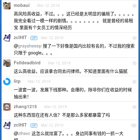
mobaui
Mar 12, 2019
5
高风险高收益，不过。。。这已经是太明显的骗局了。。。。。
我完全看过一模一样的剧情。。。。。。。。 就是曾经的易租
宝 里面有个女员工的情深经历
zclHIT
Mar 12, 2019
OP
6
@
graysheeep
搜了一下好像是国内比较有名的，不过我的搜索
只限于 google。。。
Felldeadbird
Mar 12, 2019
7
这么高收益，应该拿合同去问律师。不知道里面有什么猫腻
litp
Mar 12, 2019
8
一波套一波，发展下线那种。会爆的，除非你们在收益的时候
抽出来！
zhang1215
Mar 12, 2019
9
这种东西现在还有人信？不是那么多家都暴雷了吗
zclHIT
Mar 12, 2019
OP
10
@
zlhsvc
这怎么就炫富了。。。身边同事有钱的一抓一大