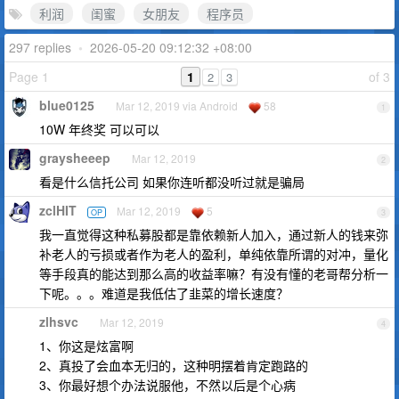
利润
闺蜜
女朋友
程序员
297 replies
•
2026-05-20 09:12:32 +08:00
Page 1
1
of 3
2
3
blue0125
Mar 12, 2019 via Android
58
1
10W 年终奖 可以可以
graysheeep
Mar 12, 2019
2
看是什么信托公司 如果你连听都没听过就是骗局
zclHIT
Mar 12, 2019
5
OP
3
我一直觉得这种私募股都是靠依赖新人加入，通过新人的钱来弥
补老人的亏损或者作为老人的盈利，单纯依靠所谓的对冲，量化
等手段真的能达到那么高的收益率嘛？有没有懂的老哥帮分析一
下呢。。。难道是我低估了韭菜的增长速度？
zlhsvc
Mar 12, 2019
4
1、你这是炫富啊
2、真投了会血本无归的，这种明摆着肯定跑路的
3、你最好想个办法说服他，不然以后是个心病