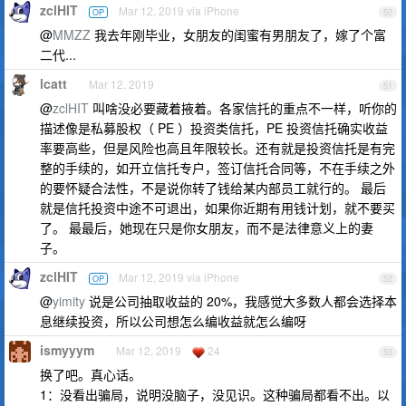
zclHIT
Mar 12, 2019 via iPhone
OP
50
@
MMZZ
我去年刚毕业，女朋友的闺蜜有男朋友了，嫁了个富
二代...
lcatt
Mar 12, 2019
51
@
zclHIT
叫啥没必要藏着掖着。各家信托的重点不一样，听你的
描述像是私募股权（ PE ）投资类信托，PE 投资信托确实收益
率要高些，但是风险也高且年限较长。还有就是投资信托是有完
整的手续的，如开立信托专户，签订信托合同等，不在手续之外
的要怀疑合法性，不是说你转了钱给某内部员工就行的。 最后
就是信托投资中途不可退出，如果你近期有用钱计划，就不要买
了。 最最后，她现在只是你女朋友，而不是法律意义上的妻
子。
zclHIT
Mar 12, 2019 via iPhone
OP
52
@
yimity
说是公司抽取收益的 20%，我感觉大多数人都会选择本
息继续投资，所以公司想怎么编收益就怎么编呀
ismyyym
Mar 12, 2019
24
53
换了吧。真心话。
1：没看出骗局，说明没脑子，没见识。这种骗局都看不出。以