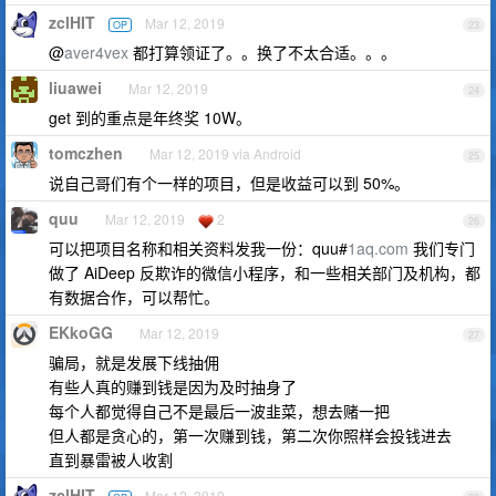
zclHIT
Mar 12, 2019
OP
23
@
aver4vex
都打算领证了。。换了不太合适。。。
liuawei
Mar 12, 2019
24
get 到的重点是年终奖 10W。
tomczhen
Mar 12, 2019 via Android
25
说自己哥们有个一样的项目，但是收益可以到 50%。
quu
Mar 12, 2019
2
26
可以把项目名称和相关资料发我一份：quu#
1aq.com
我们专门
做了 AiDeep 反欺诈的微信小程序，和一些相关部门及机构，都
有数据合作，可以帮忙。
EKkoGG
Mar 12, 2019
27
骗局，就是发展下线抽佣
有些人真的赚到钱是因为及时抽身了
每个人都觉得自己不是最后一波韭菜，想去赌一把
但人都是贪心的，第一次赚到钱，第二次你照样会投钱进去
直到暴雷被人收割
zclHIT
Mar 12, 2019