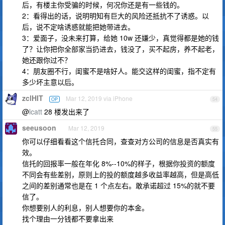
后，有楼主你受骗的时候，何况你还是有一些钱的。
2：看得出的话，说明明知有巨大的风险还抵抗不了诱惑。以
后，说不定啥诱惑就能把她带进去。
3：爱面子，没未来打算，给她 10w 还嫌少，真觉得都是她的钱
了？让你把你全部家当扔进去，钱没了，买不起房，养不起老，
她还跟你过不？
4：朋友圈不行，闺蜜不是啥好人。能交这样的闺蜜，指不定有
多少坏主意以后。
zclHIT
Mar 12, 2019 via iPhone
OP
54
@
lcatt
28 楼发出来了
seeusoon
Mar 12, 2019
55
你可以仔细看看这个信托合同，查查对方公司的信息是否真实有
效。
信托的回报率一般在年化 8%--10%的样子，根据你投资的额度
不同会有些差别，原则上的投的额度越多收益率越高，但是高低
之间的差别通常也是在 1 个点左右。敢承诺超过 15%的就不要
信了。
你想要别人的利息，别人想要你的本金。
找个理由一分钱都不要拿出来