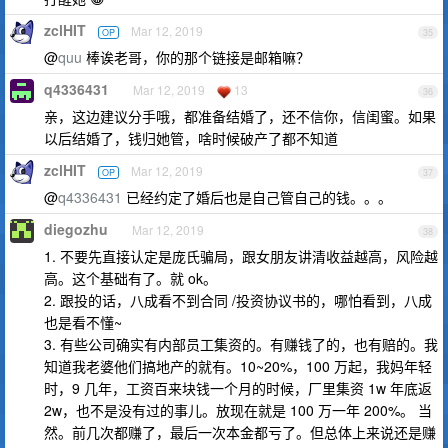
zclHIT
Mar 12, 2019
OP
35
@
quu
棒诶老哥，你的那个链接是邮箱嘛？
q4336431
Mar 12, 2019
13
36
亲，这边建议分手哦，都准备结婚了，还不信你，信闺蜜。如果
以后结婚了，钱归她管，啥时候破产了都不知道
zclHIT
Mar 12, 2019
OP
37
@
q4336431
已经约定了婚后也是自己管自己的钱。。。
diegozhu
Mar 12, 2019
38
1. 不要先直接认定是庞氏骗局，跟女朋友讲清收益越高，风险越
高。这个基础有了。就 ok。
2. 跟投的话，八成看不到合同 /投资协议书的，哪怕看到，八成
也是看不懂~
3. 有些公司确实有内部员工集资的。有赚钱了的，也有赔的。我
知道我老婆他们搞地产的就有。10~20%，100 万起，我妈年轻
时，9 几年，工资百来块钱一个月的时候，厂里集资 1w 年底返
2w，也不是没有过的事儿。放现在就是 100 万一年 200%。 当
然。前几次都赚了，最后一次本金都亏了。但总体上来说还是赚