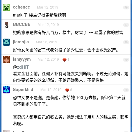
cchencc
Mar 12, 2019
76
mark 了 楼主记得更新后续啊
BBCCBB
Mar 12, 2019
77
她的意思是你有好几百万，楼主，厉害了 == 暴露了你的财富
jierenjia
Mar 12, 2019
78
好奇女闺蜜的富二代老公投了多少进去，会不会败光家产。
ismyyym
Mar 12, 2019
1
79
@
zclHIT
看来金钱面前，任何人都有可能丧失判断啊。不过无论如何，她
向你要钱要的这么坦然，不给还嫌丢人，不是性格。
SuperMild
Mar 12, 2019
6
80
恐怕女友不是蠢，是装蠢，你给她 100 万去投，保证第二天就
见不到她的影子了。
真蠢的人都用自己的钱去买，她是想法子用别人的钱去买，聪明
着呢。