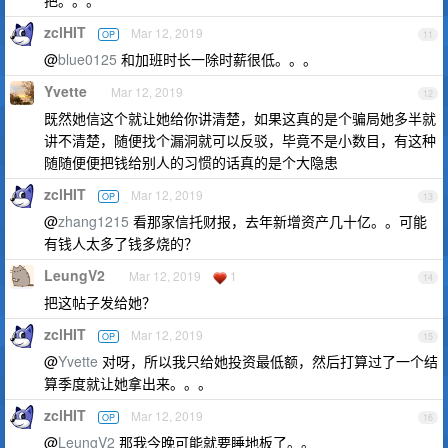
把。。。
zclHIT
Mar 12, 2019
OP
11
@
blue0125
和加班时长一除时薪很低。。。
Yvette
Mar 12, 2019
12
既然她信这个就让她给你讲清楚，如果这真的是个骗局她多半就
讲不清楚，随便找个漏洞就可以反驳，毕竟不是小数目，有这种
随随便便把钱给别人的习惯的话真的是个大隐患
zclHIT
Mar 12, 2019
OP
13
@
zhang1215
看那家信托财报，去年新增资产几十亿。。可能
有钱人太多了钱多烧的？
LeungV2
Mar 12, 2019
1
14
把这帖子发给她？
zclHIT
Mar 12, 2019
OP
15
@
Yvette
对呀，所以我只给她投资最低额，然后打算过了一个结
算季度就让她拿出来。。。
zclHIT
Mar 12, 2019
OP
16
@
LeungV2
那我今晚可能就要睡地板了。。