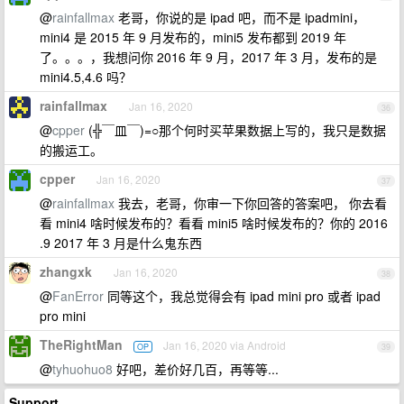
@
rainfallmax
老哥，你说的是 ipad 吧，而不是 ipadmini，
mini4 是 2015 年 9 月发布的，mini5 发布都到 2019 年
了。。。，我想问你 2016 年 9 月，2017 年 3 月，发布的是
mini4.5,4.6 吗？
rainfallmax
Jan 16, 2020
36
@
cpper
(╬￣皿￣)=○那个何时买苹果数据上写的，我只是数据
的搬运工。
cpper
Jan 16, 2020
37
@
rainfallmax
我去，老哥，你审一下你回答的答案吧， 你去看
看 mini4 啥时候发布的？看看 mini5 啥时候发布的？你的 2016
.9 2017 年 3 月是什么鬼东西
zhangxk
Jan 16, 2020
38
@
FanError
同等这个，我总觉得会有 ipad mini pro 或者 ipad
pro mini
TheRightMan
Jan 16, 2020 via Android
OP
39
@
tyhuohuo8
好吧，差价好几百，再等等...
Support