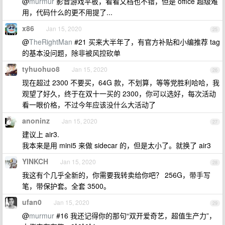
@
murmur
影音游戏平板，看看文档也不错，但是 office 超级难
用，代码什么的更不用提了...
x86
Jan 15, 2020
25
@
TheRightMan
#21 买来大半年了，有官方补贴和小编推荐 tag
的基本没问题，除非被风控砍单
tyhuohuo8
Jan 15, 2020
26
现在超过 2300 不要买，64G 款，不划算，等等党胜利哈哈，我
观望了好久，终于在双十一买的 2300，你可以选好，每次活动
看一眼价格，不过今年应该没什么大活动了
anoninz
Jan 15, 2020
27
建议上 air3.
我本来是用 mini5 来做 sidecar 的，但是太小了。就换了 air3
YINKCH
Jan 15, 2020
28
我这有个几乎全新的，你需要我转卖给你吧？ 256G，带手写
笔，带保护套。全套 3500。
ufan0
Jan 15, 2020
29
@
murmur
#16 我还记得你的那句“双开爱奇艺，超值生产力”，