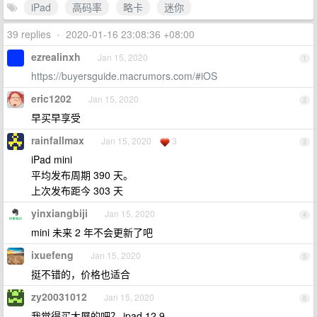
iPad
高码率
略卡
迷你
39 replies
•
2020-01-16 23:08:36 +08:00
ezrealinxh
Jan 15, 2020
1
https://buyersguide.macrumors.com/#iOS
eric1202
Jan 15, 2020
2
早买早享受
rainfallmax
Jan 15, 2020
3
3
iPad mini
平均发布周期 390 天。
上次发布距今 303 天
yinxiangbiji
Jan 15, 2020
4
mini 未来 2 年不会更新了吧
ixuefeng
Jan 15, 2020
5
挺不错的，价格也适合
zy20031012
Jan 15, 2020
6
我觉得买大屏的吧？ ipad 12.9