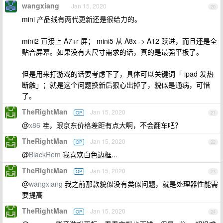
wangxiang
Jan 15, 2020
20
mini 产品线有两代更新还是很给力的。
mini2 直接上 A7+r 屏； mini5 从 A8x -> A12 跃进，而且还是全
贴合屏幕。如果没有大尺寸需求的话，真的是最强平板了。
但是用来打游戏的话要考虑下了，具体可以关键词「 ipad 发热
断触」；就是这个问题换新后狠心出掉了，貌似是通病，可惜
了。
TheRightMan
Jan 15, 2020
OP
21
@
x86
哇，跟京东价格差距有点大啊，不会翻车吧？
TheRightMan
Jan 15, 2020
OP
22
@
BlackRem
我喜欢白色边框...
TheRightMan
Jan 15, 2020
OP
23
@
wangxiang
我之前那款貌似没有类似问题，就是处理器性能需
要提高
TheRightMan
Jan 15, 2020
OP
24