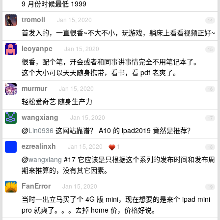
9 月份时候最低 1999
tromoli
Jan 15, 2020
14
首发入的，一直很香~不大不小，玩游戏，躺床上看看视频正好~
leoyanpc
Jan 15, 2020
15
很香，配个笔，开会或者和同事讲事情完全不用笔记本了。
这个大小可以天天随身携带，看书，看 pdf 老爽了。
murmur
Jan 15, 2020
16
轻松爱奇艺 随身生产力
wangxiang
Jan 15, 2020
17
@
Lin0936
这网站靠谱？ A10 的 ipad2019 竟然是推荐？
ezrealinxh
Jan 15, 2020
1
18
@
wangxiang
#17 它应该是只根据这个系列的发布时间和发布周
期来推算的，没有其它因素。
FanError
Jan 15, 2020
19
当时一出立马买了个 4G 版 mini，现在想要的是来个 ipad mini
pro 就爽了。。。去掉 home 价，价格好说。