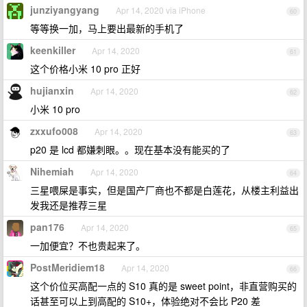
junziyangyang
Apr 14, 2020 via iPhone
60
等等换一加，马上要出最新的手机了
keenkiller
Apr 14, 2020
61
这个价格小米 10 pro 正好
hujianxin
Apr 14, 2020
62
小米 10 pro
zxxufo008
Apr 14, 2020
63
p20 是 lcd 都嫌刺眼。。现在基本没有能买的了
Nihemiah
Apr 14, 2020
64
三星喂屎是事实，但是国产厂商也不都是白莲花，从楼主利益出
发我还是推荐三星
pan176
Apr 14, 2020
65
一加便宜？不也贵起来了。
PostMeridiem18
Apr 14, 2020
66
这个价位买高配一点的 S10 真的是 sweet point，非直营购买的
话甚至可以上到高配的 S10+，体验绝对不会比 P20 差