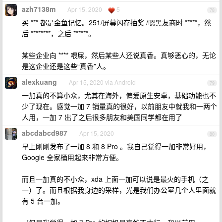
azh7138m
Apr 15, 2020
5
78
买 *** 都是金鱼记忆。251/屏幕闪存抽奖 /嗯黑友商时 *****，然
后 ********，之后 ******。
某些企业向 **** 喂屎，然后某些人还说真香。真够恶心的，无论
是这企业还是这些“真香”人。
alexkuang
Apr 15, 2020 via Android
79
一加真的不算小众，尤其在海外，偏爱原生安卓，基础功能也不
少了现在。感觉一加 7 销量真的很好，以前朋友中就我和一两个
人用，一加 7 出了之后很多朋友和美国同学都在用了
abcdabcd987
Apr 15, 2020
80
早上刚刚发布了一加 8 和 8 Pro 。我自己觉得一加非常好用，
Google 全家桶用起来非常方便。
而且一加真的不小众，xda 上面一加可以说是最火的手机（之
一）了。而且根据我身边的采样，光是我们办公室几个人里面就
有 5 台一加。