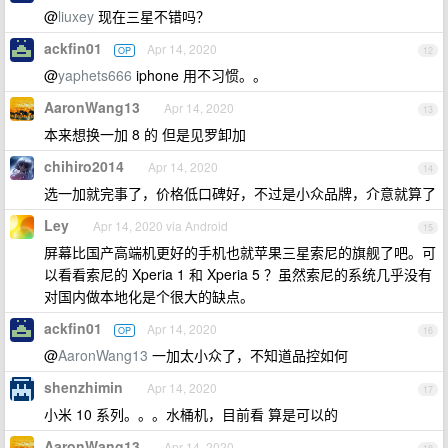
@
liuxey
现在三星不错吗？
ackfin01
Apr 14, 2020
OP
12
@
yaphets666
iphone 用不习惯。。
AaronWang13
Apr 14, 2020
13
本来想换一加 8 的 但是见罗卸加
chihiro2014
Apr 14, 2020
14
选一加就完事了，价格低口碑好，不过是小众品牌，介意就算了
Ley
Apr 14, 2020 via Android
15
屏幕比国产高端机更好的手机也就苹果三星索尼的旗舰了吧。可
以看看索尼的 Xperia 1 和 Xperia 5 ？虽然索尼的系统几乎没有
对国内做本地化是个很大的缺点。
ackfin01
Apr 14, 2020
OP
16
@
AaronWang13
一加太小众了，不知道品控如何
shenzhimin
Apr 14, 2020
17
小米 10 系列。。。水桶机，目前看 算是可以的
AaronWang13
Apr 14, 2020