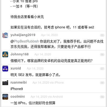
- 小米 10 或者 pro
- 一加 8 （等一阵）
待我去店里看看小米先
如果实在没有合适的，就考虑 iphone 吧，11 或者等 se2
yuhaijiang2019
Apr 14, 2020
55
@
PhpBestRubbish
你说的太对了，我推荐手机，出问题不去找
京东先找我，还得我帮着解决，只要是电子产品都不行
Johnny168
Apr 14, 2020
56
借楼问下，哪家品牌的安卓机的自动亮度是真正能用的？
xuroid
Apr 14, 2020
57
明天 SE2 发布，就是屏幕小了点。
ruanmeibi
Apr 14, 2020 via iPhone
58
iPhone9
coolmint
Apr 14, 2020 via Android
59
一加 8Pro，估计刚好符合预算