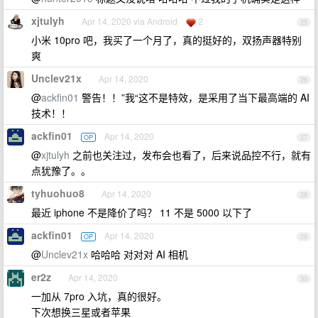
xjtulyh
Apr 14, 2020 via Android
2
25
小米 10pro 吧，我买了一个月了，真的挺好的，双扬声器特别
爽
Unclev21x
Apr 14, 2020
26
@
ackfin01
警告！！”我“这不是特效，是采用了当下最高端的 AI
技术！！
ackfin01
Apr 14, 2020
OP
27
@
xjtulyh
之前也关注过，发布会也看了，后来说品控不行，就有
点犹豫了。。
tyhuohuo8
Apr 14, 2020
28
最近 iphone 不是降价了吗？ 11 不是 5000 以下了
ackfin01
Apr 14, 2020
OP
29
@
Unclev21x
哈哈哈 对对对 AI 相机
er2z
Apr 14, 2020
30
一加从 7pro 入坑，真的很好。
下次想换三星或者苹果