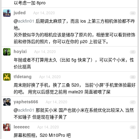
以考虑一加 8pro
juded
Apr 14, 2020
44
@
ackfin01
后期调太麻烦了，而且 ios 上第三方相机体验都不咋
地。
另外貌似华为的相机应该是储存了原片的，相册里可以看到修饰
前和修饰后的照片，你可以在你的 p20 上验证下。
hoyixi
Apr 14, 2020
45
年抛或者不打算用太久（比如 5g 快来了），可以买个小米，性
价比挺高
tfdetang
Apr 14, 2020
46
周末刚好换了手机，换了三桑 S20， 当前“小屏”手机里体验最好
的吧。 用完以后感觉之前用 mate20 简直被喂了屎
yaphets666
Apr 14, 2020
47
@
ackfin01
那就买小米 国产也就小米在系统优化比较深入 当然
不如锤子 但是现在锤子黄了
leeeeec
Apr 14, 2020
48
屏幕和照相，S20 Mi10Pro 吧