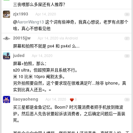
三丧喂那么多屎还有人推荐？
zjx1993
Apr 14, 2020
36
@
AaronWang13
这个词有些神奇，我真心想说，老罗有点那个
啥，真心不想看见他
20015jjw
Apr 14, 2020 via Android
37
屏幕和拍照不就是 px4 和 px4xl 么...
juded
Apr 14, 2020
38
屏幕+拍照，那么：
s20 ultra，但超预算并且系统不行。
米 10 比米 10pro 阉割太多。
另外拍照要自然，这个要求现在很难满足吖...除非 iphone，真
实到比真人还丑=。=
liaoyaoheng
Apr 14, 2020
6
39
买三星都是金鱼记忆。Boom7 时污蔑消费者把手机放到微波
炉，然后恶人先告状要起诉该消费者，之后确定问题后一直装
死。