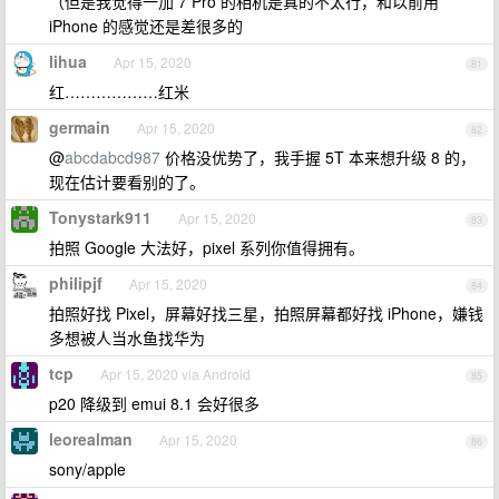
（但是我觉得一加 7 Pro 的相机是真的不太行，和以前用
iPhone 的感觉还是差很多的
lihua
Apr 15, 2020
81
红………………红米
germain
Apr 15, 2020
82
@
abcdabcd987
价格没优势了，我手握 5T 本来想升级 8 的，
现在估计要看别的了。
Tonystark911
Apr 15, 2020
83
拍照 Google 大法好，pixel 系列你值得拥有。
philipjf
Apr 15, 2020
84
拍照好找 Pixel，屏幕好找三星，拍照屏幕都好找 iPhone，嫌钱
多想被人当水鱼找华为
tcp
Apr 15, 2020 via Android
85
p20 降级到 emui 8.1 会好很多
leorealman
Apr 15, 2020
86
sony/apple