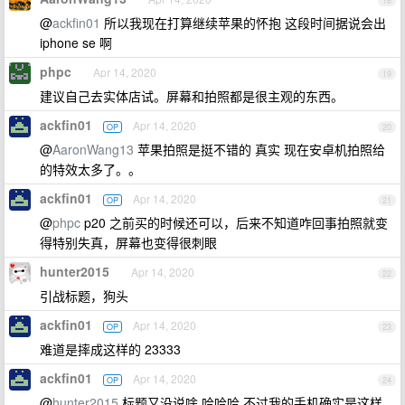
18
@
ackfin01
所以我现在打算继续苹果的怀抱 这段时间据说会出
iphone se 啊
phpc
Apr 14, 2020
19
建议自己去实体店试。屏幕和拍照都是很主观的东西。
ackfin01
Apr 14, 2020
OP
20
@
AaronWang13
苹果拍照是挺不错的 真实 现在安卓机拍照给
的特效太多了。。
ackfin01
Apr 14, 2020
OP
21
@
phpc
p20 之前买的时候还可以，后来不知道咋回事拍照就变
得特别失真，屏幕也变得很刺眼
hunter2015
Apr 14, 2020
22
引战标题，狗头
ackfin01
Apr 14, 2020
OP
23
难道是摔成这样的 23333
ackfin01
Apr 14, 2020
OP
24
@
hunter2015
标题又没说啥 哈哈哈 不过我的手机确实是这样