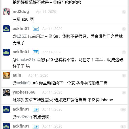
拍照好屏幕好不就是三星吗？哈哈哈哈
red2dog
Apr 14, 2020
5
三星 s20 啊
ackfin01
Apr 14, 2020
OP
6
@
LZSZ
以前用过三星 S6，体验不是很好，后来爆炸门之后就
无爱了
ackfin01
Apr 14, 2020
OP
7
@
Unclev21x
当初 p20 也看着不错，现在才 1 年半，就成这破
样子了 唉
auin
Apr 14, 2020
8
@
ackfin01
#6 你主动拒绝了一个安卓机中的顶级厂商
yaphets666
Apr 14, 2020
9
除非对安卓有特殊需求 诸如双开微信等等 不然买 iphone
ackfin01
Apr 14, 2020
OP
10
@
red2dog
有点贵啊
ackfin01
Apr 14, 2020
OP
11