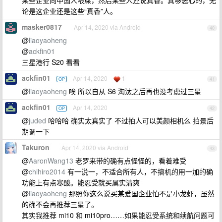
某些企业向中国人喂屎，然后某些人还说真香。真够恶心的，无
论是这企业还是这些“真香”人。
masker0817
Apr 14, 2020 via Android
40
@
liaoyaoheng
@
ackfin01
三星港行 S20 看看
ackfin01
Apr 14, 2020
1
OP
41
@
liaoyaoheng
唉 所以自从 S6 淘汰之后再也没考虑过三星
ackfin01
Apr 14, 2020
OP
42
@
juded
哈哈哈 确实太真实了 不过拍人可以美颜相机么 拍景后
期调一下
Takuron
Apr 14, 2020 via Android
43
@
AaronWang13
老罗来带的确有点怪怪的，看着难受
@
chihiro2014
有一说一，不适合所有人，不搞机的用一加的确
功能上有点寒酸。能忍受就买属实清爽
@
liaoyaoheng
那照你这么说买某爱国企业怕不是小龙虾，虽然
的确不会再推荐三星了。
其实我推荐 mi10 和 mi10pro……如果能忍受系统和续航问题可