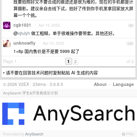
既要拍照好又不要合成的痕迹还是很为难的，现在的手机都是计
算摄影。建议亲自去线下试，拍好了传到你手机里拿回家放大屏
幕一个个挑。
cgb1021
Apr 15, 2020
99
@
xjtulyh
做工粗糙，单手很难操作要带套。其他还好。
unknowfly
Apr 15, 2020
100
1+8p 国内售价是不是要 5999 起了
Page 1
1
of 2
2
• 请不要在回答技术问题时复制粘贴 AI 生成的内容
© 2026 V2EX · 234ms · 3.9.8.5
About
·
Language
AnySearch 学生&开发者成长计划
Promoted by
AnySearch
PRO