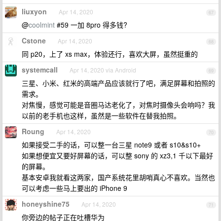
liuxyon
Apr 14, 2020
67
@
coolmint
#59 一加 8pro 得多钱?
Cstone
Apr 14, 2020
68
同 p20，上了 xs max，体验还行，喜欢大屏，虽然挺重的
systemcall
Apr 14, 2020 via Android
69
三星、小米、红米的高端产品应该就行了吧，满足屏幕和拍照的
需求。
对焦慢，感觉可能是音圈马达老化了，对焦时摄像头会响吗？我
以前的老手机也这样，虽然是一些软件在替我拍照。
Roung
Apr 14, 2020
70
如果接受二手的话，可以整一台三星 note9 或者 s10&s10+
如果想便宜又要好屏幕的话，可以整 sony 的 xz3,1 千以下最好
的屏幕。
基本安卓我就看这两家，国产系统花里胡哨真心不喜欢。当然也
可以考虑一些马上要出的 iPhone 9
honeyshine75
Apr 14, 2020
71
你旁边的帖子正在吐槽华为