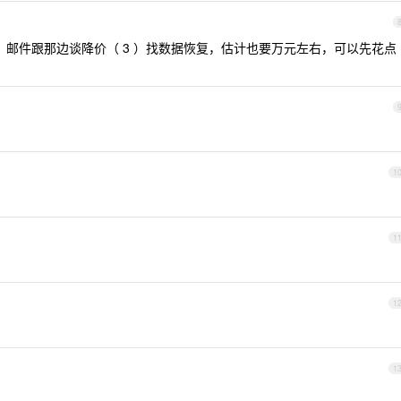
2 ）邮件跟那边谈降价（ 3 ）找数据恢复，估计也要万元左右，可以先花点
1
1
1
1