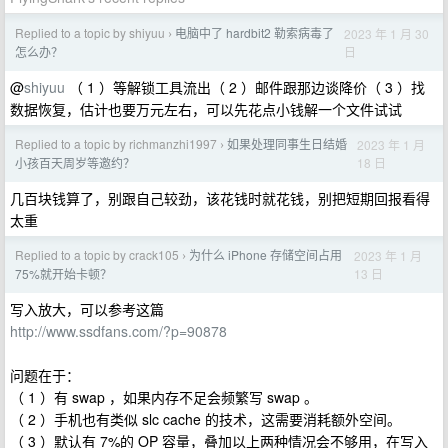
Replied to a topic by shiyuu
电脑中了 hardbit2 勒索病毒了
2023 年 1 月 30
›
日
怎么办？
@
shiyuu
（ 1 ）等解锁工具流出（ 2 ）邮件跟那边谈降价（ 3 ）找
数据恢复，估计也要万元左右，可以先花点小钱解一个文件试试
Replied to a topic by richmanzhi1997
如果处理同事生日结婚
2023 年 1 月
›
18 日
小孩百天周岁等邀约？
几百块钱算了，别跟自己较劲，该花钱时就花钱，别把短期回报看得
太重
Replied to a topic by crack105
为什么 iPhone 存储空间占用
2023 年 1 月
›
13 日
75%就开始卡顿？
写入放大，可以参考这篇
http://www.ssdfans.com/?p=90878
问题在于：
（ 1 ）有 swap ，如果内存不足会频繁写 swap 。
（ 2 ）手机也有类似 slc cache 的技术，这需要消耗额外空间。
（ 3 ）默认有 7%的 OP 容量，叠加以上两种情况会不够用，在写入