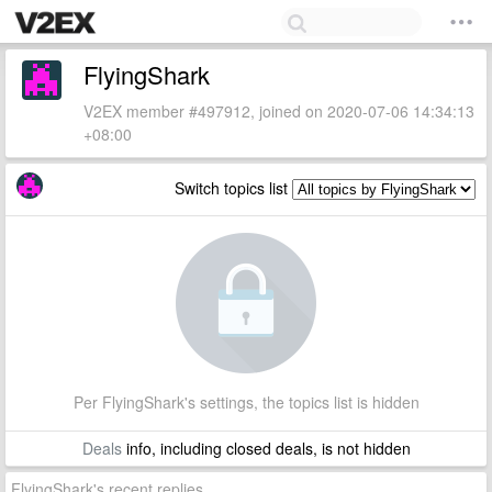
FlyingShark
V2EX member #497912, joined on 2020-07-06 14:34:13
+08:00
Switch topics list
Per FlyingShark's settings, the topics list is hidden
Deals
info, including closed deals, is not hidden
FlyingShark's recent replies