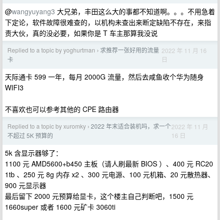
@
wangyuyang3
大兄弟，丰田这么大的事都不知道啊。。。不用急着
下定论，软件故障很难查的，以机构未查出来断定缺陷不存在，来指
责大伙，真的没必要，如果你是 T 车主那算我没说
Replied to a topic by yoghurtman
求推荐一张好用的流量
2022 年 11 月 16
›
日
卡
天际通卡 599 一年，每月 2000G 流量，然后去咸鱼收个华为随身
WIFI3
不喜欢也可以参考其他的 CPE 路由器
Replied to a topic by xuromky
2022 年末适合装机吗，求一个
2022 年 11 月
›
16 日
不超过 5K 预算的
5k 含显示器够了：
1100 元 AMD5600+b450 主板（请人刷最新 BIOS ）、400 元 RC20
1tb 、250 元 8g 内存 x2 、300 元电源、100 元机箱、20 元散热器、
900 元显示器
最后留下 2000 元预算给显卡，这个楼主自己判断吧，1500 元
1660super 或者 1600 元矿卡 3060ti