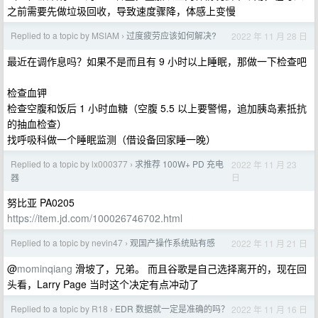
之前需要先做垃圾回收，导致速度骤降，体感上变慢
Replied to a topic by MSIAM
过度疲劳应该如何解决?
2022 年 11 月 28 日
›
最近在调作息吗？如果不是而且有 9 小时以上睡眠，那做一下检查吧
检查血钾
检查空腹和饭后 1 小时血糖（空腹 5.5 以上要警惕，追加胰岛素抵抗
的抽血检查）
找呼吸科做一个睡眠监测（借设备回家睡一晚）
Replied to a topic by lx000377
求推荐 100W+ PD 充电
2022 年 11 月 23
›
日
器
努比亚 PA0205
https://item.jd.com/100026746702.html
Replied to a topic by nevin47
观国产操作系统贴有感
2022 年 11 月 21 日
›
@
mominqiang
滑坡了，兄弟。 而且谷歌是自己选择离开的，现在回
头看，Larry Page 当时这个决定有点冲动了
Replied to a topic by R18
EDR 数据就一定是准确的吗？
2022 年 11 月 16 日
›