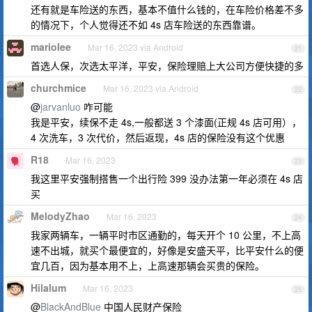
还有就是车险送的东西，基本不值什么钱的，在车险价格差不多
的情况下，个人觉得还不如 4s 店车险送的东西靠谱。
mariolee
Mar 16, 2023 via Android
21
首选人保，次选太平洋，平安，保险理赔上大公司方便快捷的多
churchmice
Mar 16, 2023 via Android
22
@
jarvanluo
咋可能
我是平安，续保不走 4s,一般都送 3 个漆面(正规 4s 店可用），
4 次洗车，3 次代价，然后返现，4s 店的保险没有这个优惠
R18
Mar 16, 2023
23
我这里平安强制搭售一个出行险 399 没办法第一年必须在 4s 店
买
MelodyZhao
Mar 16, 2023
24
我家两辆车，一辆平时市区通勤的，每天开个 10 公里，不上高
速不出城，就买个最便宜的，好像是安盛天平，比平安什么的便
宜几百，因为基本用不上，上高速那辆会买贵的保险。
Hilalum
Mar 16, 2023
25
@
BlackAndBlue
中国人民财产保险