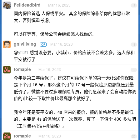
Felldeadbird
Mar 16, 2023
17
国内保险首选 人保或平安。 其余的保险除非给你的优惠非常
大，否则慎重考虑。
可以在等等，保险公司会继续派人找你的。
gniviliving
Mar 16, 2023
OP
18
@
ytll21
感觉没必要，小城市，价格应该不会差太多，选人保和
平安就行了
tomaple
Mar 16, 2023
19
今年是第三年续保了，建议在可续保下单的第一天(比如你保险
是下个月 16 号，那么这个月的 17 号一般保险那边都能压到最
低价了，微信不要过多理保险专员，他们急起来了会自动给你调
价的)比较一下取性价比最高那个就好了。
我今年还是买平安的，4s 店来的报价，报的价格差不多是最低
的，主要是 4s 的保险送了一次保养，算了一下值个 400 多块吧
（工时费+机油+机油格）。
tomaple
Mar 16, 2023
20