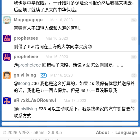
我也是中华保险。。一开始好多保险公司报价然后我挑来挑去，
后面烦了就续了原来的中华保险。
Mogugugugu
Mar 16, 2023
32
盲猜有人不知道人保和人寿的区别。
propheteee
Mar 16, 2023
33
刚借了 5w 给同在上海的大学同学买房😓
propheteee
Mar 16, 2023
34
@
propheteee
回错帖了忽略，话说 v 站怎么删回复。。。
gniviliving
Mar 16, 2023
OP
35
@
itcong
#30 我也是这么打算的，如果 4s 续保有优惠并送保养
的话，我也是五一回去保养。但是 4s 店一直没联系我
8Ri72kLA9ORo6m6f
Mar 17, 2023
36
@
gniviliving
#35 可以主动联系下，我是找老家的汽车销售要的
联系方式
© 2026 V2EX · 56ms · 3.9.8.5
About
·
Language