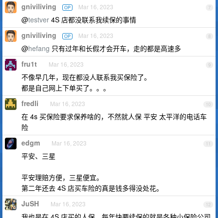
gniviliving
Mar 16, 2023
OP
7
@
testver
4S 店都没联系我续保的事情
gniviliving
Mar 16, 2023
OP
8
@
hefang
只有过年和长假才会开车，走的都是高速多
fru1t
Mar 16, 2023
9
不像早几年，现在都没人联系我买保险了。
都是自己网上下单买了。。。
fredli
Mar 16, 2023
10
在 4s 买保险要求保养啥的，不然就人保 平安 太平洋的电话车
险
edgm
Mar 16, 2023
11
平安、三星
平安理赔方便，三星便宜。
第二年还去 4S 店买车险的真是钱多得没处花。
JuSH
Mar 16, 2023
12
我也是在 4S 店买的人保，每年快要续保的就是各种小保险公司