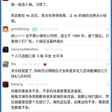
我一直选人保，习惯了。
而且都在 4s 店买，贵点也贵得有限，让 4s 的保险也挣点小钱
吧。
gniviliving
Mar 16, 2023
OP
3
@
god7d
也不算小保险公司吧，成立于 1986 年，是个国企。只
是很少打广告。人保还没最终报价
tianyou666shen
Mar 16, 2023
4
个人只选御三家 人保 平安 太平洋
f6x
Mar 16, 2023
1
5
多比较就是了, 你经历过理赔后才会知道多花几百块能赚回几万
块&几天时间.
hefang
Mar 16, 2023
6
你看你事故多不多，不多的话谁家便宜选谁家。
我每次保险快到期都有很多家保险来找我，我都让他们报价，然
后挑最便宜那个买就行了。保险这玩意，如果出险不多，哪家感
觉都差不多。