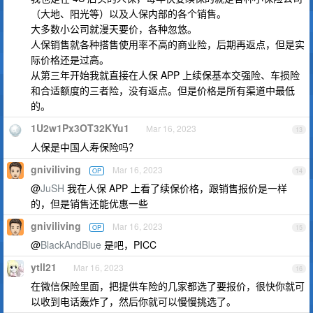
（大地、阳光等）以及人保内部的各个销售。
大多数小公司就漫天要价，各种忽悠。
人保销售就各种搭售使用率不高的商业险，后期再返点，但是实
际价格还是过高。
从第三年开始我就直接在人保 APP 上续保基本交强险、车损险
和合适额度的三者险，没有返点。但是价格是所有渠道中最低
的。
1U2w1Px3OT32KYu1
Mar 16, 2023
13
人保是中国人寿保险吗？
gniviliving
Mar 16, 2023
OP
14
@
JuSH
我在人保 APP 上看了续保价格，跟销售报价是一样
的，但是销售还能优惠一些
gniviliving
Mar 16, 2023
OP
15
@
BlackAndBlue
是吧，PICC
ytll21
Mar 16, 2023
16
在微信保险里面，把提供车险的几家都选了要报价，很快你就可
以收到电话轰炸了，然后你就可以慢慢挑选了。