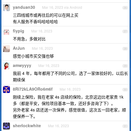
yanduan30
Mar 16, 2023 via Android
26
三四线城市或再往后的可以在网上买
有人服务不香吗哈哈哈哈
fiypig
Mar 16, 2023
27
不用急，多做对比
ArJun
Mar 16, 2023
28
感觉小城市买交强也够
amwyyyy
Mar 16, 2023
29
我前 4 年，每年都用了不同的公司，选了一家体验好的，以后长
期续保
8Ri72kLA9ORo6m6f
Mar 16, 2023
30
刚续上保险，我在老家 4s 店续的保险，北京这边比老家贵 1k
多（都是平安，保险项目基本一致，还好多咨询了下）。
另外老家 4s 店还送一次保养，感觉很值，这次五一回老家，顺
便保养一下。
sherlockwhite
Mar 16, 2023
31