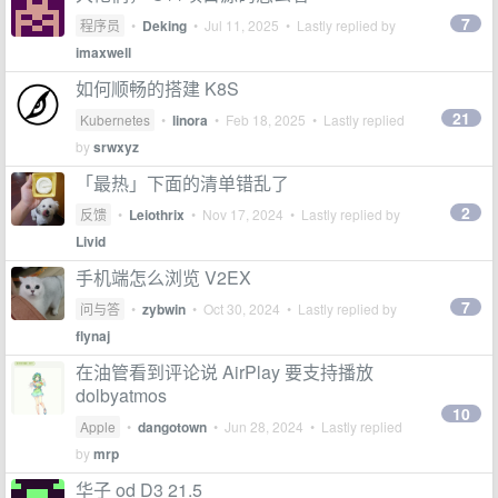
7
程序员
•
Deking
•
Jul 11, 2025
• Lastly replied by
imaxwell
如何顺畅的搭建 K8S
21
Kubernetes
•
linora
•
Feb 18, 2025
• Lastly replied
by
srwxyz
「最热」下面的清单错乱了
2
反馈
•
Leiothrix
•
Nov 17, 2024
• Lastly replied by
Livid
手机端怎么浏览 V2EX
7
问与答
•
zybwin
•
Oct 30, 2024
• Lastly replied by
flynaj
在油管看到评论说 AirPlay 要支持播放
dolbyatmos
10
Apple
•
dangotown
•
Jun 28, 2024
• Lastly replied
by
mrp
华子 od D3 21.5