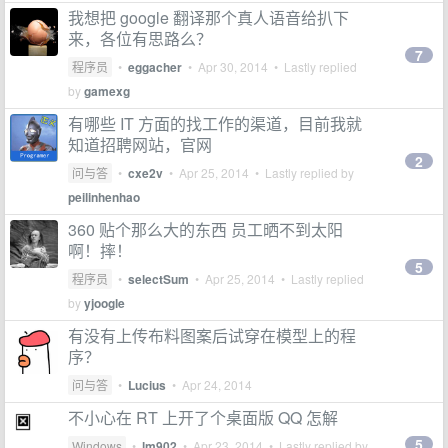
我想把 google 翻译那个真人语音给扒下
来，各位有思路么？
7
程序员
•
eggacher
•
Apr 30, 2014
• Lastly replied
by
gamexg
有哪些 IT 方面的找工作的渠道，目前我就
知道招聘网站，官网
2
问与答
•
cxe2v
•
Apr 25, 2014
• Lastly replied by
peilinhenhao
360 贴个那么大的东西 员工晒不到太阳
啊！摔！
5
程序员
•
selectSum
•
Apr 25, 2014
• Lastly replied
by
yjoogle
有没有上传布料图案后试穿在模型上的程
序？
问与答
•
Lucius
•
Apr 24, 2014
不小心在 RT 上开了个桌面版 QQ 怎解
5
Windows
•
lm902
•
Apr 23, 2014
• Lastly replied by