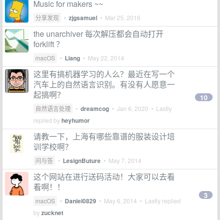
Music for makers ~~
分享发现
•
zjgsamuel
•
Mar 25, 2016
the unarchiver 每次解压都会自动打开
forklift ？
macOS
•
Liang
•
May 22, 2014
这里有搞机器学习的人么？最近在写一个
汽车上的自然语言识别。有没有人愿意一
起搞啊？
10
自然语言处理
•
dreamcog
•
Jan 6, 2020
• Lastly
replied by
heyhumor
请教一下，上海有哪些靠谱的服装设计培
训学校啊？
问与答
•
LesignButure
•
May 7, 2014
这个网站在进行送码活动！大家可以去看
看啊！！
3
macOS
•
Daniel0829
•
May 6, 2014
• Lastly replied
by
zucknet