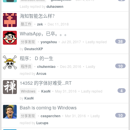
Lastly replied by
duhaowen
海知智能怎么样？
酷工作
•
zek
•
Dec 11, 2018
WhatsApp，已卒。。。
38
分享发现
•
yongshou
•
Jul 20, 2017
• Lastly replied
by
DeutschXP
程序： D 的一生
10
程序员
•
chuhemiao
•
Dec 20, 2016
• Lastly
replied by
Arcus
14352 的字体好难受...RT
4
Windows
•
KaoN
•
May 31, 2016
• Lastly replied
by
KaoN
Bash is coming to Windows
10
分享发现
•
casparchen
•
Mar 31, 2016
• Lastly
replied by
Lucups