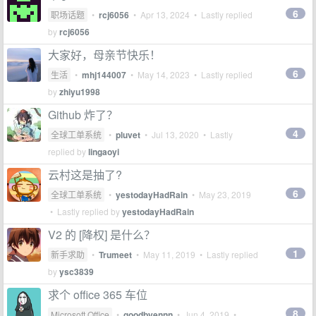
6
职场话题
•
rcj6056
•
Apr 13, 2024
• Lastly replied
by
rcj6056
大家好，母亲节快乐！
6
生活
•
mhj144007
•
May 14, 2023
• Lastly replied
by
zhiyu1998
Github 炸了？
4
全球工单系统
•
pluvet
•
Jul 13, 2020
• Lastly
replied by
lingaoyi
云村这是抽了?
6
全球工单系统
•
yestodayHadRain
•
May 23, 2019
• Lastly replied by
yestodayHadRain
V2 的 [降权] 是什么？
1
新手求助
•
Trumeet
•
May 11, 2019
• Lastly replied
by
ysc3839
求个 office 365 车位
8
Microsoft Office
•
goodbyennn
•
Jun 4, 2019
•