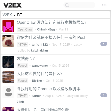
V2EX
RT
›
OpenClaw 没办法让它获取本机权限么？
OpenClaw
•
ChinaHkEgg
•
Mar 13
微信为什么就是不接入任何一家的 Push
1
问与答
•
terito11122
•
Nov 17, 2025
• Lastly
replied by
kaixinyidian
发帖得💧？
Faucet
•
wangwaner
•
Oct 15, 2025
大佬这么做的目的是什么？
Faucet
•
Div1ne
•
Oct 15, 2025
寻找好用的 Chrome 以及篡改猴脚本
1
问与答
•
luorain
•
Aug 1, 2025
• Lastly replied by
94nb
大佬们， C++项目源码怎么看