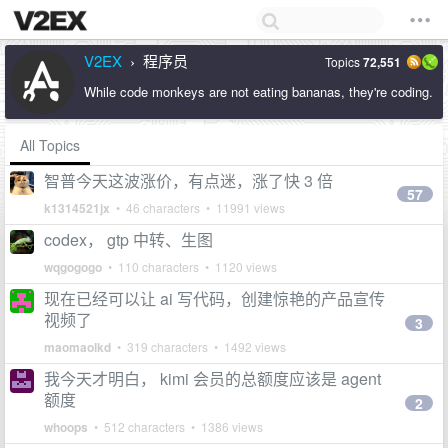
V2EX
程序员
Topics
72,551
›
While code monkeys are not eating bananas, they're coding.
All Topics
智普今天这波涨价，有点迷，涨了快 3 倍
57
k1314521jx
• 46 characters • 11991 views
codex， gtp 中转、生图
wqgogogo
• 110 characters • 1120 views
现在已经可以让 ai 写代码，创建惊艳的产品宣传
视频了
3
maomaolkd
• 319 characters • 1492 views
我今天才明白， kimi 会员的总额度应该是 agent
额度
2
whoops
• 512 characters • 1386 views