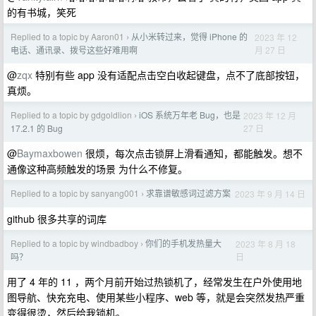
的有书城，笑死
Replied to a topic by Aaron01
从小米转过来，觉得 iPhone 的
2023 年 12
›
月 27 日
电话、通讯录、拨号这些好难用啊
@
zqx
特别有些 app 没有适配点击空白收起键盘，点不了底部按钮，
真烦。
Replied to a topic by gdgoldlion
iOS 系统万年老 Bug，也是
2023 年 12 月
›
27 日
17.2.1 的 Bug
@
Baymaxbowen
很烦，每次点击锁屏上滑看通知，都能触发。想不
通像这种高频触发的场景 为什么不修复。
Replied to a topic by sanyang001
求靠谱敏感词过滤方案
2023 年 9 月 14 日
›
github 很多共享的词库
Replied to a topic by windbadboy
你们的手机发热量大
2023 年 8 月 18
›
日
吗？
用了 4 年的 11 ，两个月前开始过热锁机了，经常发生在户外使用地
图导航、快充充电、使用某些小程序、web 等，就是会突然发热严重
变得很烫，然后给我锁机。