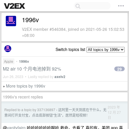
1996v
V2EX member #546384, joined on 2021-05-26 15:02:53
+08:00
Switch topics list
Apple
•
1996v
M2 air 10 个月电池掉到 92%
29
Jun 26, 2023 • Lastly replied by
axelv2
More topics by 1996v
»
1996v's recent replies
2023 年
Replied to a topic by 337136897
这阿里一天天到底在干什么，无
›
12 月 27
意间打开支付宝，点击底部按钮"生活"，居然是短视频！
日
@
vanityfairn
哈哈哈哈哈哈啊哈 救命，去看了 真的有，美团 app 真